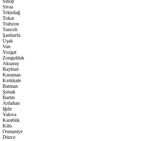
Sinop
Sivas
Tekirdağ
Tokat
Trabzon
Tunceli
Şanlıurfa
Uşak
Van
Yozgat
Zonguldak
Aksaray
Bayburt
Karaman
Kırıkkale
Batman
Şırnak
Bartın
Ardahan
Iğdır
Yalova
Karabük
Kilis
Osmaniye
Düzce