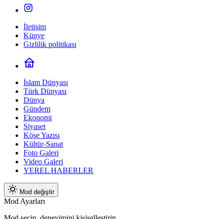
İletişim
Künye
Gizlilik politikası
İslam Dünyası
Türk Dünyası
Dünya
Gündem
Ekonomi
Siyaset
Köşe Yazısı
Kültür-Sanat
Foto Galeri
Video Galeri
YEREL HABERLER
Mod değiştir
Mod Ayarları
Mod seçin, deneyimini kişiselleştirin.