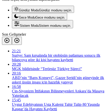
Gündüz Modu
Gündüz modunu seçin.
Gece Modu
Gece modunu seçin.
Sistem Modu
Sistem modunu seçin.
Son Gelişmeler
21:21
Suriye: Şam kırsalında bir otobüsün patlaması sonucu ilk
bilançoya göre iki kişi hayatını kaybetti
20:28
MGK bildirisinde “Terörsüz Türkiye Süreci”
20:16
ABD’nin “Barış Konseyi”, Gazze Şeridi’nin güneyinde ilk
askeri üssün inşası için hazırlık yapıyor
16:58
Çin-Siyonizm İttifakının Bilinmeyenleri Ankara’da Masaya
Yatırılacak
15:45
Uygur Edebiyatının Usta Kalemi Tahir Talip 80 Yaşında
Kaşgar’da Hayatını Kaybetti