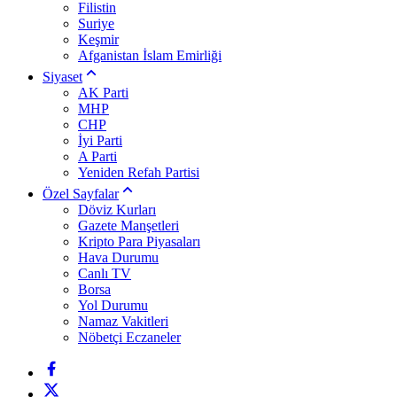
Filistin
Suriye
Keşmir
Afganistan İslam Emirliği
Siyaset
AK Parti
MHP
CHP
İyi Parti
A Parti
Yeniden Refah Partisi
Özel Sayfalar
Döviz Kurları
Gazete Manşetleri
Kripto Para Piyasaları
Hava Durumu
Canlı TV
Borsa
Yol Durumu
Namaz Vakitleri
Nöbetçi Eczaneler