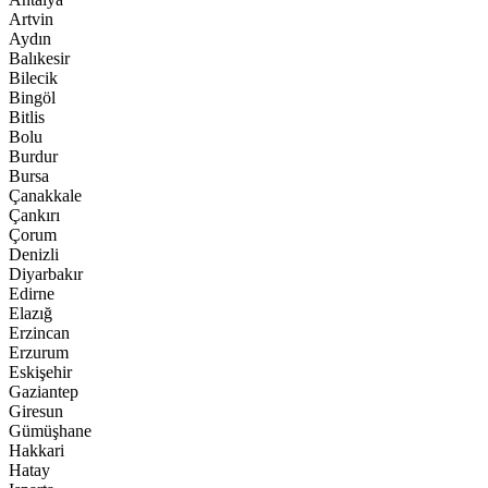
Artvin
Aydın
Balıkesir
Bilecik
Bingöl
Bitlis
Bolu
Burdur
Bursa
Çanakkale
Çankırı
Çorum
Denizli
Diyarbakır
Edirne
Elazığ
Erzincan
Erzurum
Eskişehir
Gaziantep
Giresun
Gümüşhane
Hakkari
Hatay