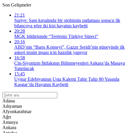
Son Gelişmeler
21:21
Suriye: Şam kırsalında bir otobüsün patlaması sonucu ilk
bilançoya göre iki kişi hayatını kaybetti
20:28
MGK bildirisinde “Terörsüz Türkiye Süreci”
20:16
ABD’nin “Barış Konseyi”, Gazze Şeridi’nin güneyinde ilk
askeri üssün inşası için hazırlık yapıyor
16:58
Çin-Siyonizm İttifakının Bilinmeyenleri Ankara’da Masaya
Yatırılacak
15:45
Uygur Edebiyatının Usta Kalemi Tahir Talip 80 Yaşında
Kaşgar’da Hayatını Kaybetti
Adana
Adıyaman
Afyonkarahisar
Ağrı
Amasya
Ankara
Antalya