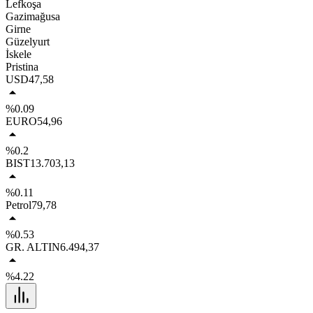
Lefkoşa
Gazimağusa
Girne
Güzelyurt
İskele
Pristina
USD
47,58
%0.09
EURO
54,96
%0.2
BIST
13.703,13
%0.11
Petrol
79,78
%0.53
GR. ALTIN
6.494,37
%4.22