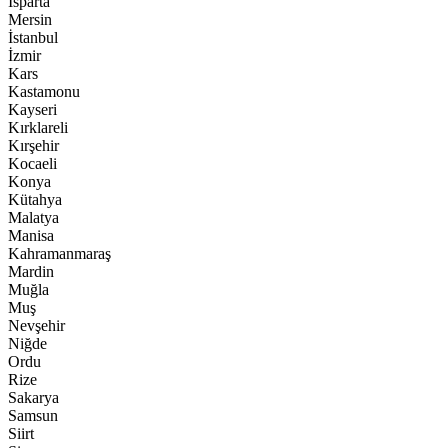
Isparta
Mersin
İstanbul
İzmir
Kars
Kastamonu
Kayseri
Kırklareli
Kırşehir
Kocaeli
Konya
Kütahya
Malatya
Manisa
Kahramanmaraş
Mardin
Muğla
Muş
Nevşehir
Niğde
Ordu
Rize
Sakarya
Samsun
Siirt