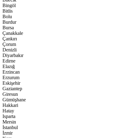
Bingöl
Bitlis
Bolu
Burdur
Bursa
Çanakkale
Çankırı
Çorum
Denizli
Diyarbakır
Edirne
Elazığ
Erzincan
Erzurum
Eskişehir
Gaziantep
Giresun
Gümüşhane
Hakkari
Hatay
Isparta
Mersin
İstanbul
İzmir