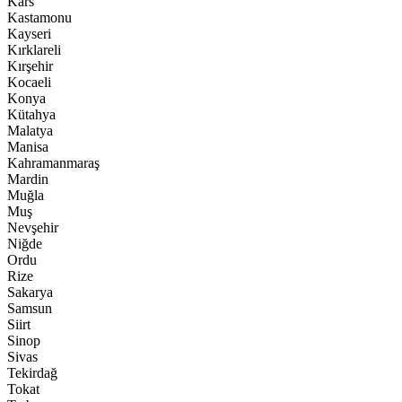
Kars
Kastamonu
Kayseri
Kırklareli
Kırşehir
Kocaeli
Konya
Kütahya
Malatya
Manisa
Kahramanmaraş
Mardin
Muğla
Muş
Nevşehir
Niğde
Ordu
Rize
Sakarya
Samsun
Siirt
Sinop
Sivas
Tekirdağ
Tokat