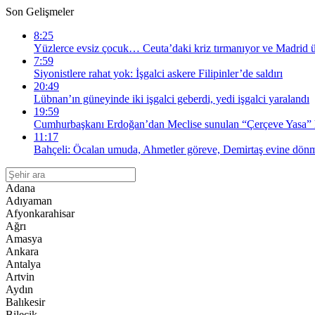
Son Gelişmeler
8:25
Yüzlerce evsiz çocuk… Ceuta’daki kriz tırmanıyor ve Madrid ü
7:59
Siyonistlere rahat yok: İşgalci askere Filipinler’de saldırı
20:49
Lübnan’ın güneyinde iki işgalci geberdi, yedi işgalci yaralandı
19:59
Cumhurbaşkanı Erdoğan’dan Meclise sunulan “Çerçeve Yasa” 
11:17
Bahçeli: Öcalan umuda, Ahmetler göreve, Demirtaş evine dönm
Adana
Adıyaman
Afyonkarahisar
Ağrı
Amasya
Ankara
Antalya
Artvin
Aydın
Balıkesir
Bilecik