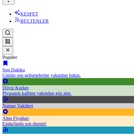
KEŞFET
BÜLTENLER
Popüler
Son Dakika
Günün son gelişmelerine yakından bakın.
Döviz Kurları
Piyasanın kalbine yakından göz atın.
Namaz Vakitleri
Altın Fiyatları
Emtia'larda son durum!