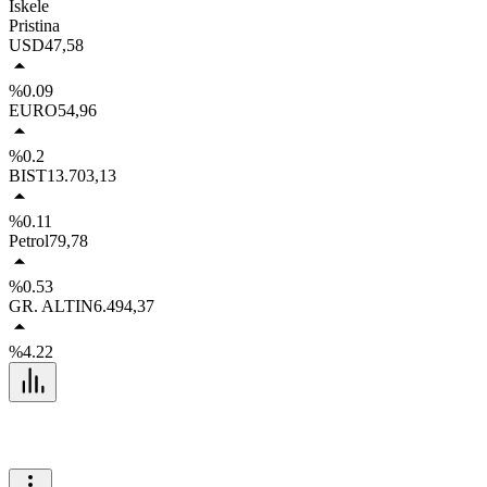
İskele
Pristina
USD
47,58
%0.09
EURO
54,96
%0.2
BIST
13.703,13
%0.11
Petrol
79,78
%0.53
GR. ALTIN
6.494,37
%4.22