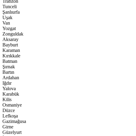
Trabzon
Tunceli
Şanlıurfa
Uşak
Van
Yozgat
Zonguldak
Aksaray
Bayburt
Karaman
Kırıkkale
Batman
Şırnak
Bartın
Ardahan
Iğdır
Yalova
Karabük
Kilis
Osmaniye
Düzce
Lefkoşa
Gazimağusa
Girne
Güzelyurt