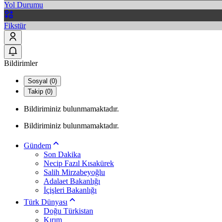
Yol Durumu
Fikstür
Bildirimler
Sosyal (0)
Takip (0)
Bildiriminiz bulunmamaktadır.
Bildiriminiz bulunmamaktadır.
Gündem
Son Dakika
Necip Fazıl Kısakürek
Salih Mirzabeyoğlu
Adalaet Bakanlığı
İçişleri Bakanlığı
Türk Dünyası
Doğu Türkistan
Kırım