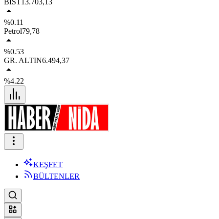
BIST
13.703,13
%0.11
Petrol
79,78
%0.53
GR. ALTIN
6.494,37
%4.22
KEŞFET
BÜLTENLER