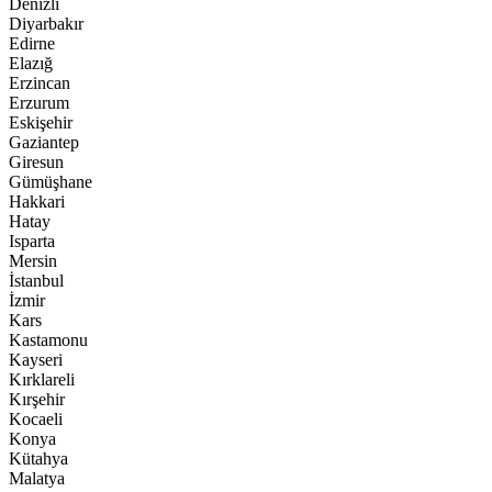
Denizli
Diyarbakır
Edirne
Elazığ
Erzincan
Erzurum
Eskişehir
Gaziantep
Giresun
Gümüşhane
Hakkari
Hatay
Isparta
Mersin
İstanbul
İzmir
Kars
Kastamonu
Kayseri
Kırklareli
Kırşehir
Kocaeli
Konya
Kütahya
Malatya