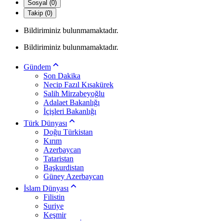
Sosyal (0)
Takip (0)
Bildiriminiz bulunmamaktadır.
Bildiriminiz bulunmamaktadır.
Gündem
Son Dakika
Necip Fazıl Kısakürek
Salih Mirzabeyoğlu
Adalaet Bakanlığı
İçişleri Bakanlığı
Türk Dünyası
Doğu Türkistan
Kırım
Azerbaycan
Tataristan
Başkurdistan
Güney Azerbaycan
İslam Dünyası
Filistin
Suriye
Keşmir