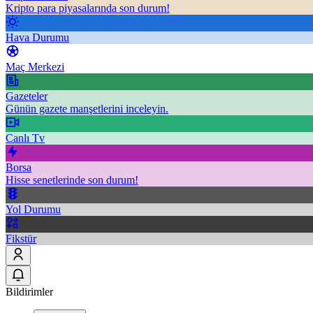
Kripto para piyasalarında son durum!
Hava Durumu
Maç Merkezi
Gazeteler
Günün gazete manşetlerini inceleyin.
Canlı Tv
Borsa
Hisse senetlerinde son durum!
Yol Durumu
Fikstür
Bildirimler