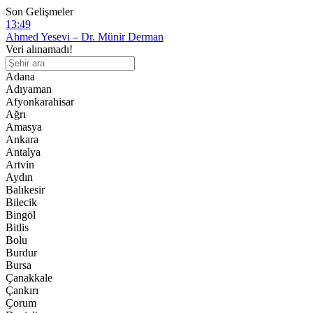
Son Gelişmeler
13:49
Ahmed Yesevi – Dr. Münir Derman
12:28
Veri alınamadı!
Diyanet Akademisi Başkanı Enver Osman Kaan’dan açıklama: “Uygur 
11:46
Adana
Mezhepleri ve hadisleri inkar etmenin sonu mürtetliktir!
Adıyaman
10:07
Afyonkarahisar
İşgalci Çin’in “etnik birlik” yasası 1 ay olmasına rağmen Uygurları ş
Ağrı
9:39
Amasya
DUK haftalık brifingi: Çin’in Ulusötesi baskısı ve “Etnik Birlik Yasas
Ankara
Antalya
Artvin
Aydın
Balıkesir
Bilecik
Bingöl
Bitlis
Bolu
Burdur
Bursa
Çanakkale
Çankırı
Çorum