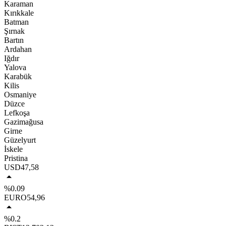
Karaman
Kırıkkale
Batman
Şırnak
Bartın
Ardahan
Iğdır
Yalova
Karabük
Kilis
Osmaniye
Düzce
Lefkoşa
Gazimağusa
Girne
Güzelyurt
İskele
Pristina
USD
47,58
%0.09
EURO
54,96
%0.2