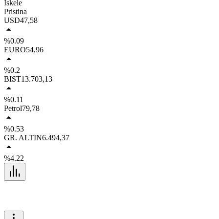
İskele
Pristina
USD
47,58
%0.09
EURO
54,96
%0.2
BIST
13.703,13
%0.11
Petrol
79,78
%0.53
GR. ALTIN
6.494,37
%4.22