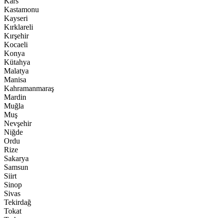
Kars
Kastamonu
Kayseri
Kırklareli
Kırşehir
Kocaeli
Konya
Kütahya
Malatya
Manisa
Kahramanmaraş
Mardin
Muğla
Muş
Nevşehir
Niğde
Ordu
Rize
Sakarya
Samsun
Siirt
Sinop
Sivas
Tekirdağ
Tokat