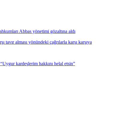
i mahkumları Abbas yönetimi gözaltına aldı
şı tavır alması yönündeki çağrılarla karşı karşıya
Uygur kardeşlerim hakkını helal etsin”