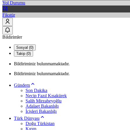
Yol Durumu
Fikstür
Bildirimler
Sosyal (0)
Takip (0)
Bildiriminiz bulunmamaktadır.
Bildiriminiz bulunmamaktadır.
Gündem
Son Dakika
Necip Fazıl Kısakürek
Salih Mirzabeyoğlu
Adalaet Bakanlığı
İçişleri Bakanlığı
Türk Dünyası
Doğu Türkistan
Kırım