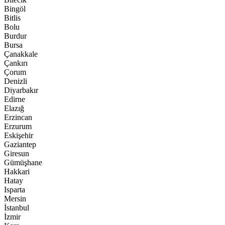
Bingöl
Bitlis
Bolu
Burdur
Bursa
Çanakkale
Çankırı
Çorum
Denizli
Diyarbakır
Edirne
Elazığ
Erzincan
Erzurum
Eskişehir
Gaziantep
Giresun
Gümüşhane
Hakkari
Hatay
Isparta
Mersin
İstanbul
İzmir