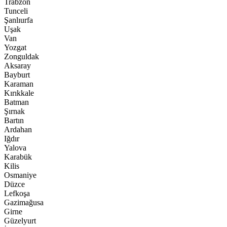
Trabzon
Tunceli
Şanlıurfa
Uşak
Van
Yozgat
Zonguldak
Aksaray
Bayburt
Karaman
Kırıkkale
Batman
Şırnak
Bartın
Ardahan
Iğdır
Yalova
Karabük
Kilis
Osmaniye
Düzce
Lefkoşa
Gazimağusa
Girne
Güzelyurt