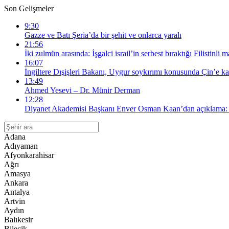
Son Gelişmeler
9:30
Gazze ve Batı Şeria’da bir şehit ve onlarca yaralı
21:56
İki zulmün arasında: İşgalci israil’in serbest bıraktığı Filistinl
16:07
İngiltere Dışişleri Bakanı, Uygur soykırımı konusunda Çin’e kar
13:49
Ahmed Yesevi – Dr. Münir Derman
12:28
Diyanet Akademisi Başkanı Enver Osman Kaan’dan açıklama: “
Adana
Adıyaman
Afyonkarahisar
Ağrı
Amasya
Ankara
Antalya
Artvin
Aydın
Balıkesir
Bilecik