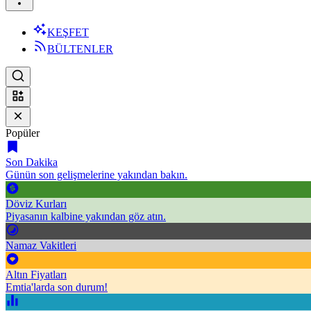
KEŞFET
BÜLTENLER
Popüler
Son Dakika
Günün son gelişmelerine yakından bakın.
Döviz Kurları
Piyasanın kalbine yakından göz atın.
Namaz Vakitleri
Altın Fiyatları
Emtia'larda son durum!