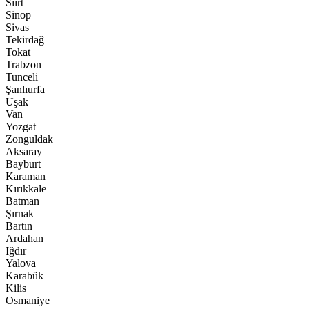
Siirt
Sinop
Sivas
Tekirdağ
Tokat
Trabzon
Tunceli
Şanlıurfa
Uşak
Van
Yozgat
Zonguldak
Aksaray
Bayburt
Karaman
Kırıkkale
Batman
Şırnak
Bartın
Ardahan
Iğdır
Yalova
Karabük
Kilis
Osmaniye