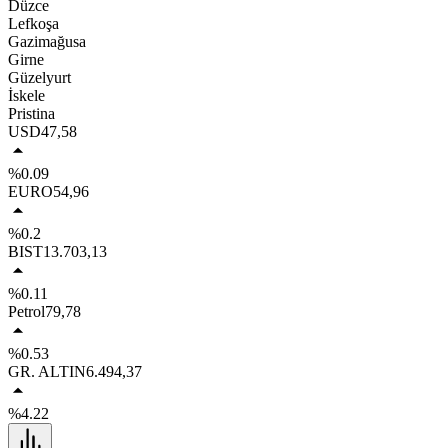
Düzce
Lefkoşa
Gazimağusa
Girne
Güzelyurt
İskele
Pristina
USD
47,58
%0.09
EURO
54,96
%0.2
BIST
13.703,13
%0.11
Petrol
79,78
%0.53
GR. ALTIN
6.494,37
%4.22