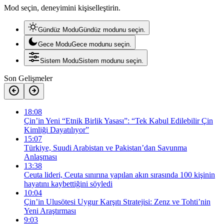
Mod seçin, deneyimini kişiselleştirin.
Gündüz Modu
Gündüz modunu seçin.
Gece Modu
Gece modunu seçin.
Sistem Modu
Sistem modunu seçin.
Son Gelişmeler
18:08
Çin’in Yeni “Etnik Birlik Yasası”: “Tek Kabul Edilebilir Çin
Kimliği Dayatılıyor”
15:07
Türkiye, Suudi Arabistan ve Pakistan’dan Savunma
Anlaşması
13:38
Ceuta lideri, Ceuta sınırına yapılan akın sırasında 100 kişinin
hayatını kaybettiğini söyledi
10:04
Çin’in Ulusötesi Uygur Karşıtı Stratejisi: Zenz ve Tohti’nin
Yeni Araştırması
9:03