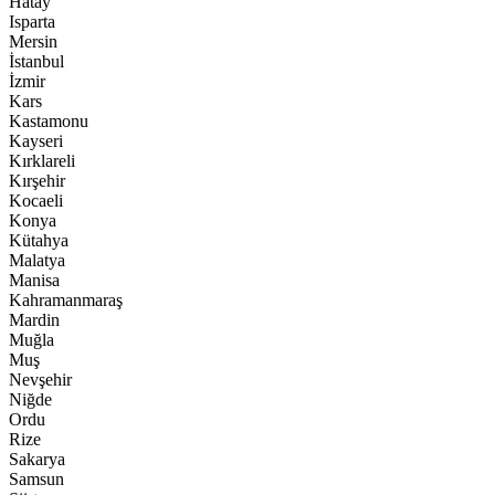
Hatay
Isparta
Mersin
İstanbul
İzmir
Kars
Kastamonu
Kayseri
Kırklareli
Kırşehir
Kocaeli
Konya
Kütahya
Malatya
Manisa
Kahramanmaraş
Mardin
Muğla
Muş
Nevşehir
Niğde
Ordu
Rize
Sakarya
Samsun