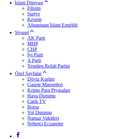
İslam Dünyası
Filistin
Suriye
Keşmir
Afganistan İslam Emirliği
Siyaset
AK Parti
MHP
CHP
İyi Parti
A Parti
Yeniden Refah Partisi
Özel Sayfalar
Döviz Kurları
Gazete Manşetleri
Kripto Para Piyasaları
Hava Durumu
Canlı TV
Borsa
Yol Durumu
Namaz Vakitleri
Nöbetçi Eczaneler