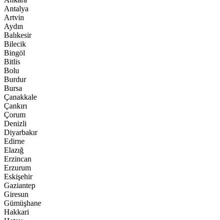
Antalya
Artvin
Aydın
Balıkesir
Bilecik
Bingöl
Bitlis
Bolu
Burdur
Bursa
Çanakkale
Çankırı
Çorum
Denizli
Diyarbakır
Edirne
Elazığ
Erzincan
Erzurum
Eskişehir
Gaziantep
Giresun
Gümüşhane
Hakkari