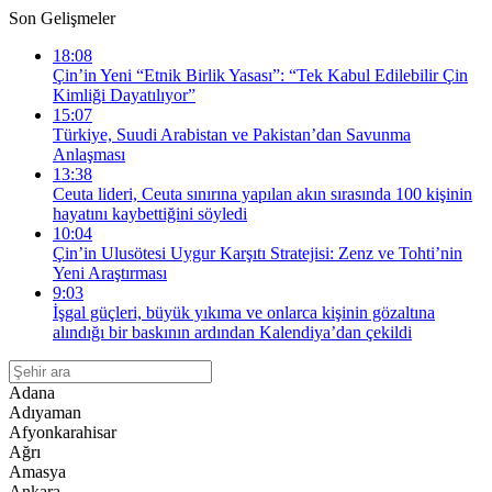
Son Gelişmeler
18:08
Çin’in Yeni “Etnik Birlik Yasası”: “Tek Kabul Edilebilir Çin
Kimliği Dayatılıyor”
15:07
Türkiye, Suudi Arabistan ve Pakistan’dan Savunma
Anlaşması
13:38
Ceuta lideri, Ceuta sınırına yapılan akın sırasında 100 kişinin
hayatını kaybettiğini söyledi
10:04
Çin’in Ulusötesi Uygur Karşıtı Stratejisi: Zenz ve Tohti’nin
Yeni Araştırması
9:03
İşgal güçleri, büyük yıkıma ve onlarca kişinin gözaltına
alındığı bir baskının ardından Kalendiya’dan çekildi
Adana
Adıyaman
Afyonkarahisar
Ağrı
Amasya
Ankara