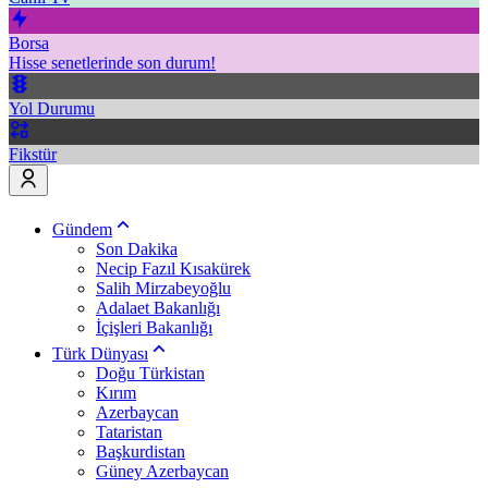
Borsa
Hisse senetlerinde son durum!
Yol Durumu
Fikstür
Gündem
Son Dakika
Necip Fazıl Kısakürek
Salih Mirzabeyoğlu
Adalaet Bakanlığı
İçişleri Bakanlığı
Türk Dünyası
Doğu Türkistan
Kırım
Azerbaycan
Tataristan
Başkurdistan
Güney Azerbaycan