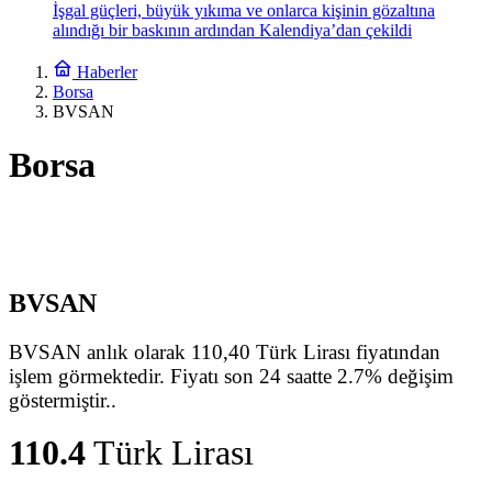
İşgal güçleri, büyük yıkıma ve onlarca kişinin gözaltına
alındığı bir baskının ardından Kalendiya’dan çekildi
Haberler
Borsa
BVSAN
Borsa
BVSAN
BVSAN anlık olarak 110,40 Türk Lirası fiyatından
işlem görmektedir. Fiyatı son 24 saatte 2.7% değişim
göstermiştir..
110.4
Türk Lirası