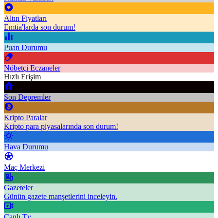
Altın Fiyatları
Emtia'larda son durum!
Puan Durumu
Nöbetçi Eczaneler
Hızlı Erişim
Son Depremler
Kripto Paralar
Kripto para piyasalarında son durum!
Hava Durumu
Maç Merkezi
Gazeteler
Günün gazete manşetlerini inceleyin.
Canlı Tv