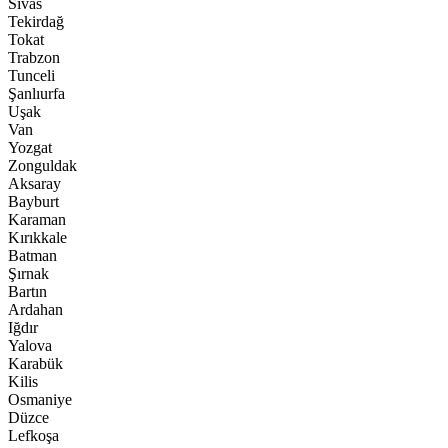
Sivas
Tekirdağ
Tokat
Trabzon
Tunceli
Şanlıurfa
Uşak
Van
Yozgat
Zonguldak
Aksaray
Bayburt
Karaman
Kırıkkale
Batman
Şırnak
Bartın
Ardahan
Iğdır
Yalova
Karabük
Kilis
Osmaniye
Düzce
Lefkoşa