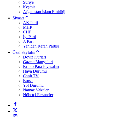
Suriye
Keşmir
Afganistan İslam Emirliği
Siyaset
AK Parti
MHP
CHP
İyi Parti
A Parti
Yeniden Refah Partisi
Özel Sayfalar
Döviz Kurları
Gazete Manşetleri
Kripto Para Piyasaları
Hava Durumu
Canlı TV
Borsa
Yol Durumu
Namaz Vakitleri
Nöbetçi Eczaneler