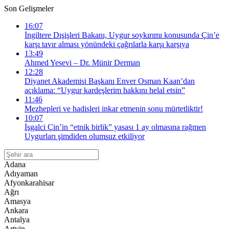
Son Gelişmeler
16:07
İngiltere Dışişleri Bakanı, Uygur soykırımı konusunda Çin’e
karşı tavır alması yönündeki çağrılarla karşı karşıya
13:49
Ahmed Yesevi – Dr. Münir Derman
12:28
Diyanet Akademisi Başkanı Enver Osman Kaan’dan
açıklama: “Uygur kardeşlerim hakkını helal etsin”
11:46
Mezhepleri ve hadisleri inkar etmenin sonu mürtetliktir!
10:07
İşgalci Çin’in “etnik birlik” yasası 1 ay olmasına rağmen
Uygurları şimdiden olumsuz etkiliyor
Adana
Adıyaman
Afyonkarahisar
Ağrı
Amasya
Ankara
Antalya
Artvin