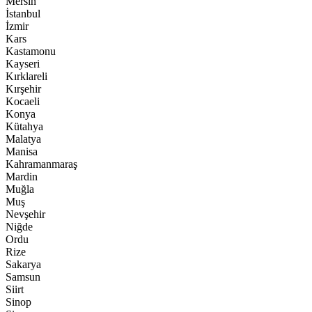
Mersin
İstanbul
İzmir
Kars
Kastamonu
Kayseri
Kırklareli
Kırşehir
Kocaeli
Konya
Kütahya
Malatya
Manisa
Kahramanmaraş
Mardin
Muğla
Muş
Nevşehir
Niğde
Ordu
Rize
Sakarya
Samsun
Siirt
Sinop