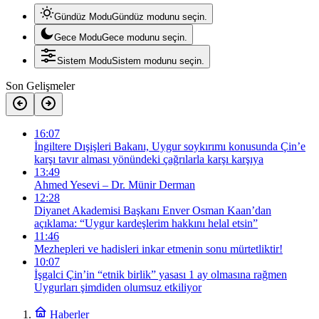
Gündüz Modu
Gündüz modunu seçin.
Gece Modu
Gece modunu seçin.
Sistem Modu
Sistem modunu seçin.
Son Gelişmeler
16:07
İngiltere Dışişleri Bakanı, Uygur soykırımı konusunda Çin’e
karşı tavır alması yönündeki çağrılarla karşı karşıya
13:49
Ahmed Yesevi – Dr. Münir Derman
12:28
Diyanet Akademisi Başkanı Enver Osman Kaan’dan
açıklama: “Uygur kardeşlerim hakkını helal etsin”
11:46
Mezhepleri ve hadisleri inkar etmenin sonu mürtetliktir!
10:07
İşgalci Çin’in “etnik birlik” yasası 1 ay olmasına rağmen
Uygurları şimdiden olumsuz etkiliyor
Haberler