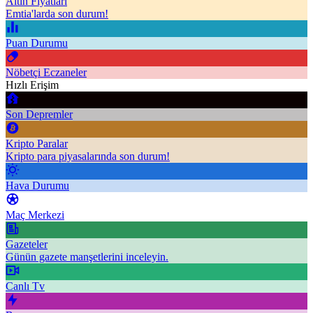
Altın Fiyatları
Emtia'larda son durum!
Puan Durumu
Nöbetçi Eczaneler
Hızlı Erişim
Son Depremler
Kripto Paralar
Kripto para piyasalarında son durum!
Hava Durumu
Maç Merkezi
Gazeteler
Günün gazete manşetlerini inceleyin.
Canlı Tv