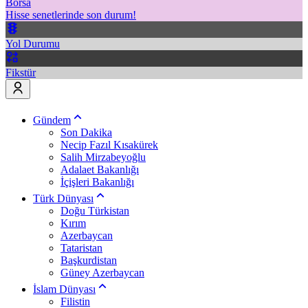
Borsa
Hisse senetlerinde son durum!
Yol Durumu
Fikstür
Gündem
Son Dakika
Necip Fazıl Kısakürek
Salih Mirzabeyoğlu
Adalaet Bakanlığı
İçişleri Bakanlığı
Türk Dünyası
Doğu Türkistan
Kırım
Azerbaycan
Tataristan
Başkurdistan
Güney Azerbaycan
İslam Dünyası
Filistin