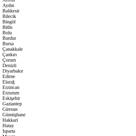
Aydın
Balıkesir
Bilecik
Bingöl
Bitlis
Bolu
Burdur
Bursa
Çanakkale
Çankırı
Çorum
Denizli
Diyarbakır
Edirne
Elazığ
Erzincan
Erzurum
Eskişehir
Gaziantep
Giresun
Gümüşhane
Hakkari
Hatay
Isparta