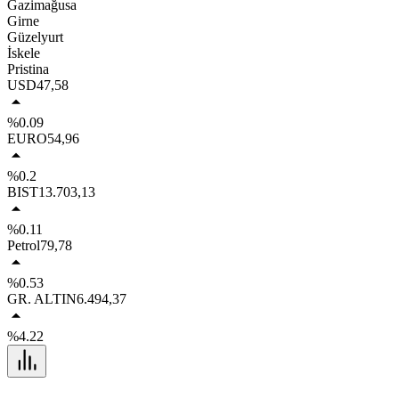
Gazimağusa
Girne
Güzelyurt
İskele
Pristina
USD
47,58
%0.09
EURO
54,96
%0.2
BIST
13.703,13
%0.11
Petrol
79,78
%0.53
GR. ALTIN
6.494,37
%4.22