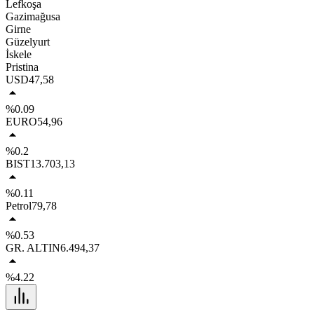
Lefkoşa
Gazimağusa
Girne
Güzelyurt
İskele
Pristina
USD
47,58
%0.09
EURO
54,96
%0.2
BIST
13.703,13
%0.11
Petrol
79,78
%0.53
GR. ALTIN
6.494,37
%4.22