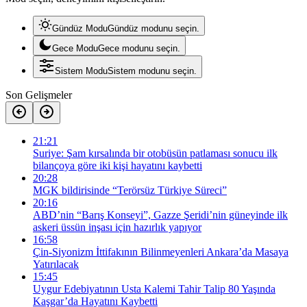
Gündüz Modu
Gündüz modunu seçin.
Gece Modu
Gece modunu seçin.
Sistem Modu
Sistem modunu seçin.
Son Gelişmeler
21:21
Suriye: Şam kırsalında bir otobüsün patlaması sonucu ilk
bilançoya göre iki kişi hayatını kaybetti
20:28
MGK bildirisinde “Terörsüz Türkiye Süreci”
20:16
ABD’nin “Barış Konseyi”, Gazze Şeridi’nin güneyinde ilk
askeri üssün inşası için hazırlık yapıyor
16:58
Çin-Siyonizm İttifakının Bilinmeyenleri Ankara’da Masaya
Yatırılacak
15:45
Uygur Edebiyatının Usta Kalemi Tahir Talip 80 Yaşında
Kaşgar’da Hayatını Kaybetti