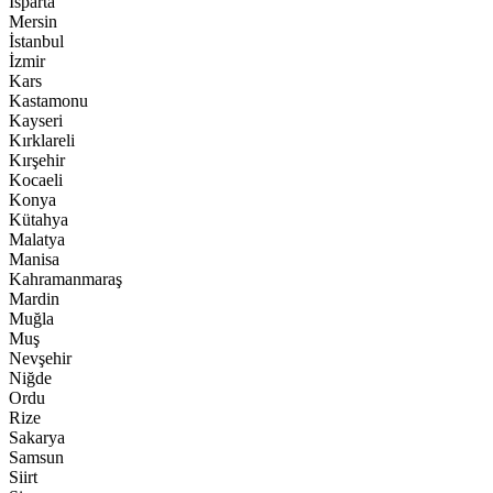
Isparta
Mersin
İstanbul
İzmir
Kars
Kastamonu
Kayseri
Kırklareli
Kırşehir
Kocaeli
Konya
Kütahya
Malatya
Manisa
Kahramanmaraş
Mardin
Muğla
Muş
Nevşehir
Niğde
Ordu
Rize
Sakarya
Samsun
Siirt