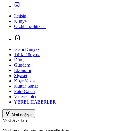
İletişim
Künye
Gizlilik politikası
İslam Dünyası
Türk Dünyası
Dünya
Gündem
Ekonomi
Siyaset
Köşe Yazısı
Kültür-Sanat
Foto Galeri
Video Galeri
YEREL HABERLER
Mod değiştir
Mod Ayarları
Mod seçin, deneyimini kişiselleştirin.