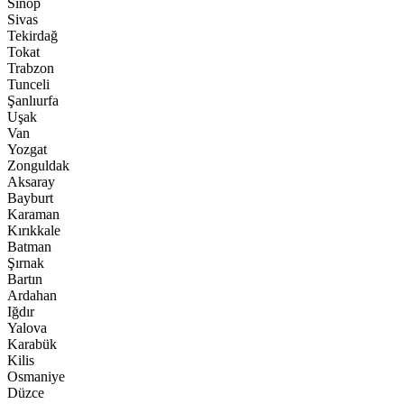
Sinop
Sivas
Tekirdağ
Tokat
Trabzon
Tunceli
Şanlıurfa
Uşak
Van
Yozgat
Zonguldak
Aksaray
Bayburt
Karaman
Kırıkkale
Batman
Şırnak
Bartın
Ardahan
Iğdır
Yalova
Karabük
Kilis
Osmaniye
Düzce