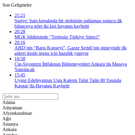
Son Gelişmeler
21:21
Suriye: Şam kırsalında bir otobüsün patlaması sonucu ilk
bilançoya göre iki kişi hayatını kaybetti
20:28
MGK bildirisinde “Terörsüz Türkiye Süreci”
20:16
ABD’nin “Barış Konseyi”, Gazze Şeridi’nin güneyinde ilk
askeri üssün inşası için hazırlık yapıyor
16:58
Çin-Siyonizm İttifakının Bilinmeyenleri Ankara’da Masaya
Yatırılacak
15:45
Uygur Edebiyatının Usta Kalemi Tahir Talip 80 Yaşında
Kaşgar’da Hayatını Kaybetti
Adana
Adıyaman
Afyonkarahisar
Ağrı
Amasya
Ankara
Antalya