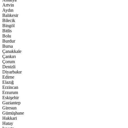
Artvin
Aydın
Balıkesir
Bilecik
Bingöl
Bitlis
Bolu
Burdur
Bursa
Çanakkale
Çankırı
Çorum
Denizli
Diyarbakır
Edirne
Elazığ
Erzincan
Erzurum
Eskişehir
Gaziantep
Giresun
Gümüşhane
Hakkari
Hatay