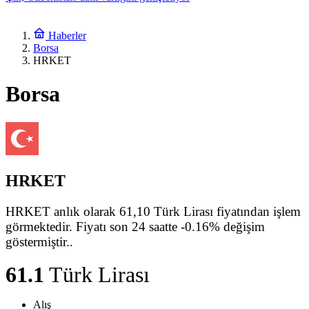
8:25
Yüzlerce evsiz çocuk… Ceuta’daki kriz tırmanıyor ve Madrid
Haberler
üzerinde baskı oluşturuyor
Borsa
7:59
HRKET
Siyonistlere rahat yok: İşgalci askere Filipinler’de saldırı
Borsa
20:49
Lübnan’ın güneyinde iki işgalci geberdi, yedi işgalci yaralandı
19:59
Cumhurbaşkanı Erdoğan’dan Meclise sunulan “Çerçeve Yasa”
hakkında açıklama
HRKET
HRKET anlık olarak 61,10 Türk Lirası fiyatından işlem
görmektedir. Fiyatı son 24 saatte -0.16% değişim
göstermiştir..
61.1
Türk Lirası
Alış