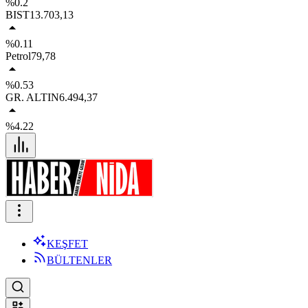
%0.2
BIST
13.703,13
%0.11
Petrol
79,78
%0.53
GR. ALTIN
6.494,37
%4.22
KEŞFET
BÜLTENLER