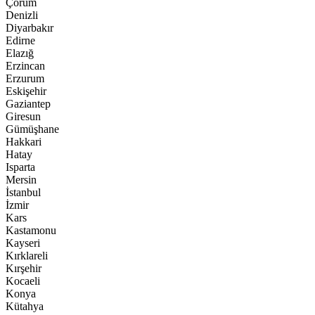
Çorum
Denizli
Diyarbakır
Edirne
Elazığ
Erzincan
Erzurum
Eskişehir
Gaziantep
Giresun
Gümüşhane
Hakkari
Hatay
Isparta
Mersin
İstanbul
İzmir
Kars
Kastamonu
Kayseri
Kırklareli
Kırşehir
Kocaeli
Konya
Kütahya