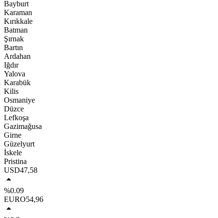
Bayburt
Karaman
Kırıkkale
Batman
Şırnak
Bartın
Ardahan
Iğdır
Yalova
Karabük
Kilis
Osmaniye
Düzce
Lefkoşa
Gazimağusa
Girne
Güzelyurt
İskele
Pristina
USD
47,58
%0.09
EURO
54,96