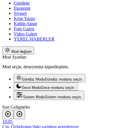
Gündem
Ekonomi
Siyaset
Köşe Yazısı
Kültür-Sanat
Foto Galeri
Video Galeri
YEREL HABERLER
Mod değiştir
Mod Ayarları
Mod seçin, deneyimini kişiselleştirin.
Gündüz Modu
Gündüz modunu seçin.
Gece Modu
Gece modunu seçin.
Sistem Modu
Sistem modunu seçin.
Son Gelişmeler
10:05
Çin, Özbekistan’daki varlığını genişletiyor