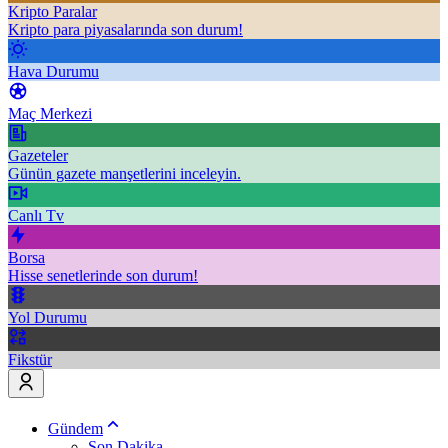
Kripto Paralar
Kripto para piyasalarında son durum!
Hava Durumu
Maç Merkezi
Gazeteler
Günün gazete manşetlerini inceleyin.
Canlı Tv
Borsa
Hisse senetlerinde son durum!
Yol Durumu
Fikstür
Gündem
Son Dakika