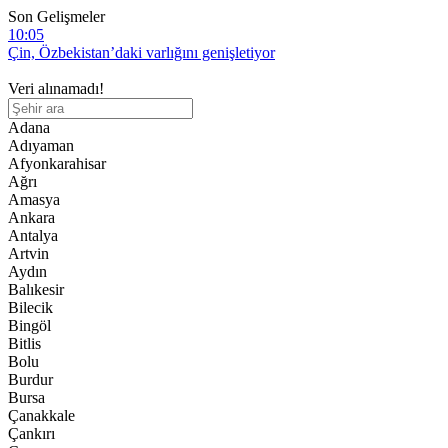
Son Gelişmeler
10:05
Çin, Özbekistan’daki varlığını genişletiyor
8:25
Veri alınamadı!
Yüzlerce evsiz çocuk… Ceuta’daki kriz tırmanıyor ve Madrid
üzerinde baskı oluşturuyor
Adana
7:59
Adıyaman
Siyonistlere rahat yok: İşgalci askere Filipinler’de saldırı
Afyonkarahisar
Ağrı
20:49
Amasya
Lübnan’ın güneyinde iki işgalci geberdi, yedi işgalci yaralandı
Ankara
Antalya
19:59
Artvin
Cumhurbaşkanı Erdoğan’dan Meclise sunulan “Çerçeve Yasa”
Aydın
hakkında açıklama
Balıkesir
Bilecik
Bingöl
Bitlis
Bolu
Burdur
Bursa
Çanakkale
Çankırı