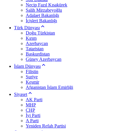
Necip Fazıl Kısakürek
Salih Mirzabeyoğlu
Adalaet Bakanlığı
İçişleri Bakanlığı
Türk Dünyası
Doğu Türkistan
Kırım
Azerbaycan
Tataristan
Başkurdistan
Güney Azerbaycan
İslam Dünyası
Filistin
Suriye
Keşmir
Afganistan İslam Emirliği
Siyaset
AK Parti
MHP
CHP
İyi Parti
A Parti
Yeniden Refah Partisi