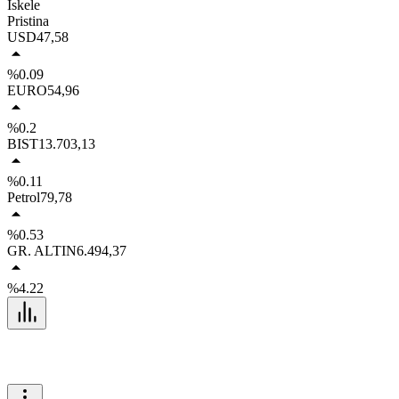
İskele
Pristina
USD
47,58
%0.09
EURO
54,96
%0.2
BIST
13.703,13
%0.11
Petrol
79,78
%0.53
GR. ALTIN
6.494,37
%4.22