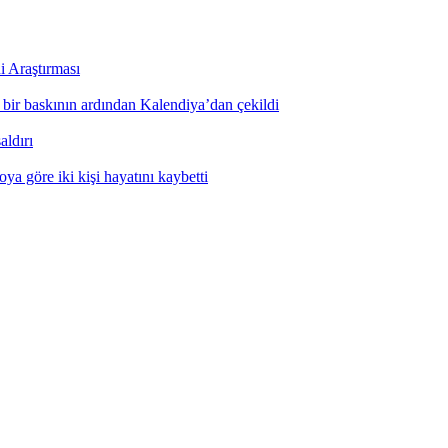
i Araştırması
ı bir baskının ardından Kalendiya’dan çekildi
aldırı
ya göre iki kişi hayatını kaybetti