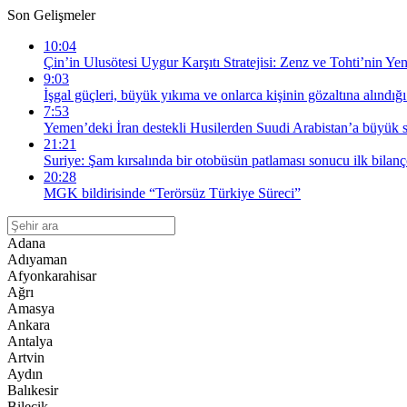
Son Gelişmeler
10:04
Çin’in Ulusötesi Uygur Karşıtı Stratejisi: Zenz ve Tohti’nin Yen
9:03
İşgal güçleri, büyük yıkıma ve onlarca kişinin gözaltına alındığ
7:53
Yemen’deki İran destekli Husilerden Suudi Arabistan’a büyük s
21:21
Suriye: Şam kırsalında bir otobüsün patlaması sonucu ilk bilanço
20:28
MGK bildirisinde “Terörsüz Türkiye Süreci”
Adana
Adıyaman
Afyonkarahisar
Ağrı
Amasya
Ankara
Antalya
Artvin
Aydın
Balıkesir
Bilecik