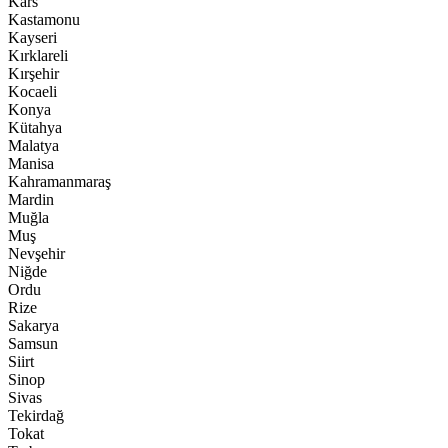
Kars
Kastamonu
Kayseri
Kırklareli
Kırşehir
Kocaeli
Konya
Kütahya
Malatya
Manisa
Kahramanmaraş
Mardin
Muğla
Muş
Nevşehir
Niğde
Ordu
Rize
Sakarya
Samsun
Siirt
Sinop
Sivas
Tekirdağ
Tokat