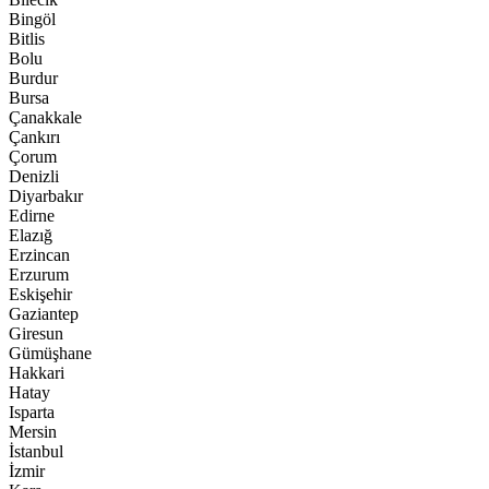
Bingöl
Bitlis
Bolu
Burdur
Bursa
Çanakkale
Çankırı
Çorum
Denizli
Diyarbakır
Edirne
Elazığ
Erzincan
Erzurum
Eskişehir
Gaziantep
Giresun
Gümüşhane
Hakkari
Hatay
Isparta
Mersin
İstanbul
İzmir