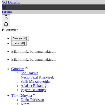
Yol Durumu
Fikstür
Bildirimler
Sosyal (0)
Takip (0)
Bildiriminiz bulunmamaktadır.
Bildiriminiz bulunmamaktadır.
Gündem
Son Dakika
Necip Fazıl Kısakürek
Salih Mirzabeyoğlu
Adalaet Bakanlığı
İçişleri Bakanlığı
Türk Dünyası
Doğu Türkistan
Kırım