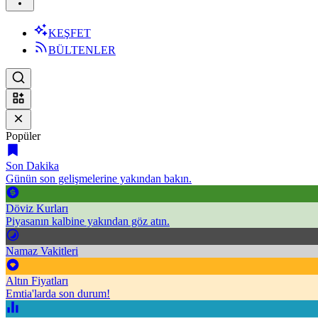
KEŞFET
BÜLTENLER
Popüler
Son Dakika
Günün son gelişmelerine yakından bakın.
Döviz Kurları
Piyasanın kalbine yakından göz atın.
Namaz Vakitleri
Altın Fiyatları
Emtia'larda son durum!