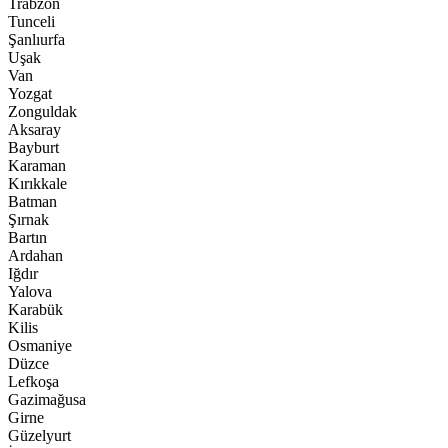
Trabzon
Tunceli
Şanlıurfa
Uşak
Van
Yozgat
Zonguldak
Aksaray
Bayburt
Karaman
Kırıkkale
Batman
Şırnak
Bartın
Ardahan
Iğdır
Yalova
Karabük
Kilis
Osmaniye
Düzce
Lefkoşa
Gazimağusa
Girne
Güzelyurt