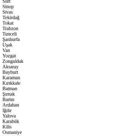
Siirt
Sinop
Sivas
Tekirdağ
Tokat
Trabzon
Tunceli
Şanlıurfa
Uşak
Van
Yozgat
Zonguldak
Aksaray
Bayburt
Karaman
Kırıkkale
Batman
Şırnak
Bartın
Ardahan
Iğdır
Yalova
Karabük
Kilis
Osmaniye