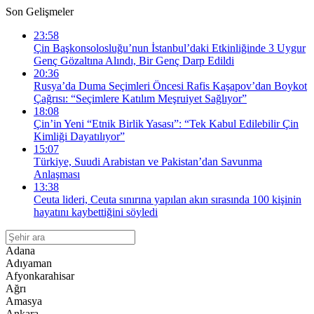
Son Gelişmeler
23:58
Çin Başkonsolosluğu’nun İstanbul’daki Etkinliğinde 3 Uygur
Genç Gözaltına Alındı, Bir Genç Darp Edildi
20:36
Rusya’da Duma Seçimleri Öncesi Rafis Kaşapov’dan Boykot
Çağrısı: “Seçimlere Katılım Meşruiyet Sağlıyor”
18:08
Çin’in Yeni “Etnik Birlik Yasası”: “Tek Kabul Edilebilir Çin
Kimliği Dayatılıyor”
15:07
Türkiye, Suudi Arabistan ve Pakistan’dan Savunma
Anlaşması
13:38
Ceuta lideri, Ceuta sınırına yapılan akın sırasında 100 kişinin
hayatını kaybettiğini söyledi
Adana
Adıyaman
Afyonkarahisar
Ağrı
Amasya
Ankara