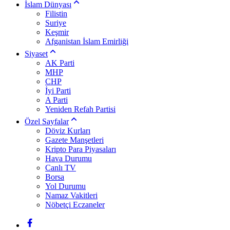
İslam Dünyası
Filistin
Suriye
Keşmir
Afganistan İslam Emirliği
Siyaset
AK Parti
MHP
CHP
İyi Parti
A Parti
Yeniden Refah Partisi
Özel Sayfalar
Döviz Kurları
Gazete Manşetleri
Kripto Para Piyasaları
Hava Durumu
Canlı TV
Borsa
Yol Durumu
Namaz Vakitleri
Nöbetçi Eczaneler