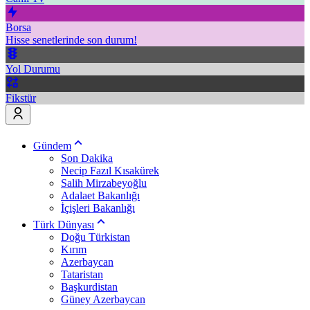
Borsa
Hisse senetlerinde son durum!
Yol Durumu
Fikstür
Gündem
Son Dakika
Necip Fazıl Kısakürek
Salih Mirzabeyoğlu
Adalaet Bakanlığı
İçişleri Bakanlığı
Türk Dünyası
Doğu Türkistan
Kırım
Azerbaycan
Tataristan
Başkurdistan
Güney Azerbaycan