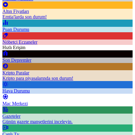
Altın Fiyatları
Emtia'larda son durum!
Puan Durumu
Nöbetçi Eczaneler
Hızlı Erişim
Son Depremler
Kripto Paralar
Kripto para piyasalarında son durum!
Hava Durumu
Maç Merkezi
Gazeteler
Günün gazete manşetlerini inceleyin.
Canlı Tv