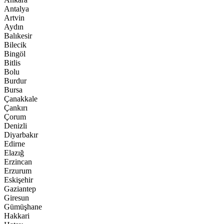
Antalya
Artvin
Aydın
Balıkesir
Bilecik
Bingöl
Bitlis
Bolu
Burdur
Bursa
Çanakkale
Çankırı
Çorum
Denizli
Diyarbakır
Edirne
Elazığ
Erzincan
Erzurum
Eskişehir
Gaziantep
Giresun
Gümüşhane
Hakkari