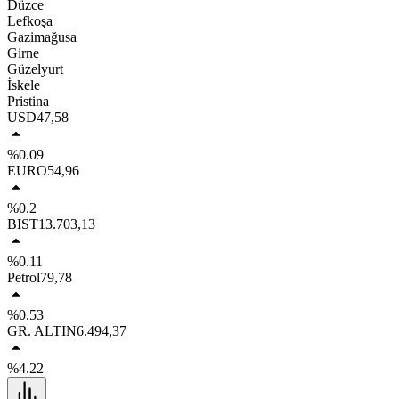
Düzce
Lefkoşa
Gazimağusa
Girne
Güzelyurt
İskele
Pristina
USD
47,58
%0.09
EURO
54,96
%0.2
BIST
13.703,13
%0.11
Petrol
79,78
%0.53
GR. ALTIN
6.494,37
%4.22