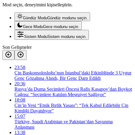
Mod seçin, deneyimini kişiselleştirin.
Gündüz Modu
Gündüz modunu seçin.
Gece Modu
Gece modunu seçin.
Sistem Modu
Sistem modunu seçin.
Son Gelişmeler
23:58
Çin Başkonsolosluğu’nun İstanbul’daki Etkinliğinde 3 Uygur
Genç Gözaltına Alındı, Bir Genç Darp Edildi
20:36
Rusya’da Duma Seçimleri Öncesi Rafis Kaşapov’dan Boykot
Çağrısı: “Seçimlere Katılım Meşruiyet Sağlıyor”
18:08
Çin’in Yeni “Etnik Birlik Yasası”: “Tek Kabul Edilebilir Çin
Kimliği Dayatılıyor”
15:07
Türkiye, Suudi Arabistan ve Pakistan’dan Savunma
Anlaşması
13:38