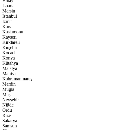
Hatay
Isparta
Mersin
İstanbul
İzmir
Kars
Kastamonu
Kayseri
Kırklareli
Kırşehir
Kocaeli
Konya
Kütahya
Malatya
Manisa
Kahramanmaraş
Mardin
Muğla
Muş
Nevşehir
Niğde
Ordu
Rize
Sakarya
Samsun