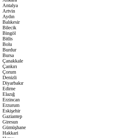
Antalya
Artvin
Aydın
Balıkesir
Bilecik
Bingöl
Bitlis
Bolu
Burdur
Bursa
Çanakkale
Çankırı
Çorum
Denizli
Diyarbakır
Edirne
Elazığ
Erzincan
Erzurum
Eskişehir
Gaziantep
Giresun
Gümüşhane
Hakkari