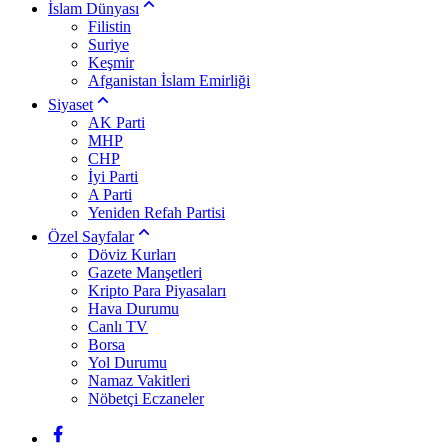
İslam Dünyası
Filistin
Suriye
Keşmir
Afganistan İslam Emirliği
Siyaset
AK Parti
MHP
CHP
İyi Parti
A Parti
Yeniden Refah Partisi
Özel Sayfalar
Döviz Kurları
Gazete Manşetleri
Kripto Para Piyasaları
Hava Durumu
Canlı TV
Borsa
Yol Durumu
Namaz Vakitleri
Nöbetçi Eczaneler