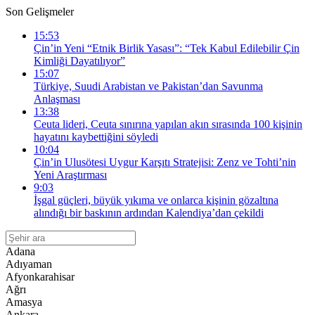
Son Gelişmeler
15:53
Çin’in Yeni “Etnik Birlik Yasası”: “Tek Kabul Edilebilir Çin
Kimliği Dayatılıyor”
15:07
Türkiye, Suudi Arabistan ve Pakistan’dan Savunma
Anlaşması
13:38
Ceuta lideri, Ceuta sınırına yapılan akın sırasında 100 kişinin
hayatını kaybettiğini söyledi
10:04
Çin’in Ulusötesi Uygur Karşıtı Stratejisi: Zenz ve Tohti’nin
Yeni Araştırması
9:03
İşgal güçleri, büyük yıkıma ve onlarca kişinin gözaltına
alındığı bir baskının ardından Kalendiya’dan çekildi
Adana
Adıyaman
Afyonkarahisar
Ağrı
Amasya
Ankara