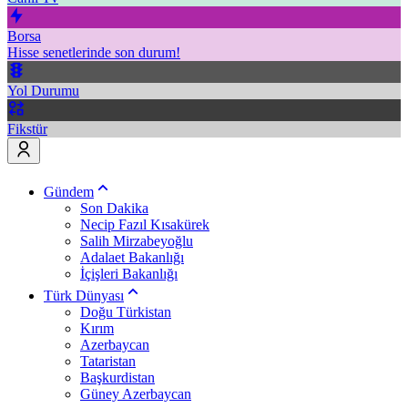
Borsa
Hisse senetlerinde son durum!
Yol Durumu
Fikstür
Gündem
Son Dakika
Necip Fazıl Kısakürek
Salih Mirzabeyoğlu
Adalaet Bakanlığı
İçişleri Bakanlığı
Türk Dünyası
Doğu Türkistan
Kırım
Azerbaycan
Tataristan
Başkurdistan
Güney Azerbaycan