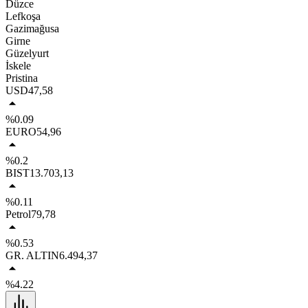
Düzce
Lefkoşa
Gazimağusa
Girne
Güzelyurt
İskele
Pristina
USD
47,58
%0.09
EURO
54,96
%0.2
BIST
13.703,13
%0.11
Petrol
79,78
%0.53
GR. ALTIN
6.494,37
%4.22