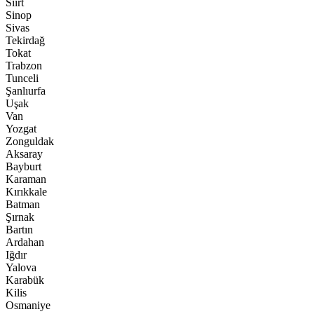
Siirt
Sinop
Sivas
Tekirdağ
Tokat
Trabzon
Tunceli
Şanlıurfa
Uşak
Van
Yozgat
Zonguldak
Aksaray
Bayburt
Karaman
Kırıkkale
Batman
Şırnak
Bartın
Ardahan
Iğdır
Yalova
Karabük
Kilis
Osmaniye