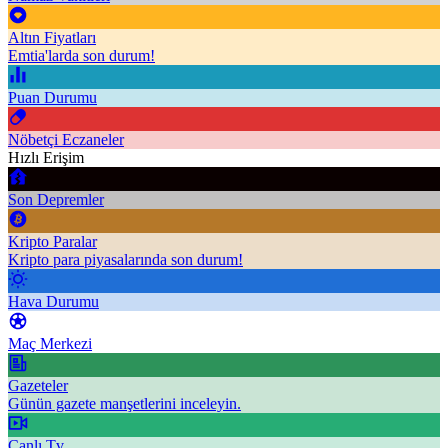
Altın Fiyatları
Emtia'larda son durum!
Puan Durumu
Nöbetçi Eczaneler
Hızlı Erişim
Son Depremler
Kripto Paralar
Kripto para piyasalarında son durum!
Hava Durumu
Maç Merkezi
Gazeteler
Günün gazete manşetlerini inceleyin.
Canlı Tv