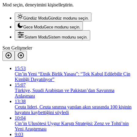
Mod seçin, deneyimini kişiselleştirin.
Gündüz Modu
Gündüz modunu seçin.
Gece Modu
Gece modunu seçin.
Sistem Modu
Sistem modunu seçin.
Son Gelişmeler
15:53
Çin’in Yeni “Etnik Birlik Yasası”: “Tek Kabul Edilebilir Çin
Kimliği Dayatılıyor”
15:07
Türkiye, Suudi Arabistan ve Pakistan’dan Savunma
Anlaşması
13:38
Ceuta lideri, Ceuta sınırına yapılan akın sırasında 100 kişinin
hayatını kaybettiğini söyledi
10:04
Çin’in Ulusötesi Uygur Karşıtı Stratejisi: Zenz ve Tohti’nin
Yeni Araştırması
9:03