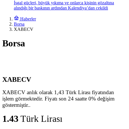
İşgal güçleri, büyük yıkıma ve onlarca kişinin gözaltına
alındığı bir baskının ardından Kalendiya’dan çekildi
Haberler
Borsa
XABECV
Borsa
XABECV
XABECV anlık olarak 1,43 Türk Lirası fiyatından
işlem görmektedir. Fiyatı son 24 saatte 0% değişim
göstermiştir..
1.43
Türk Lirası