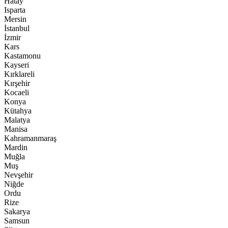
Hatay
Isparta
Mersin
İstanbul
İzmir
Kars
Kastamonu
Kayseri
Kırklareli
Kırşehir
Kocaeli
Konya
Kütahya
Malatya
Manisa
Kahramanmaraş
Mardin
Muğla
Muş
Nevşehir
Niğde
Ordu
Rize
Sakarya
Samsun