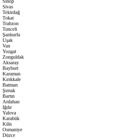
Sinop
Sivas
Tekirdağ
Tokat
Trabzon
Tunceli
Şanlıurfa
Uşak
Van
Yozgat
Zonguldak
Aksaray
Bayburt
Karaman
Kırıkkale
Batman
Şırnak
Bartın
Ardahan
Iğdır
Yalova
Karabük
Kilis
Osmaniye
Düzce