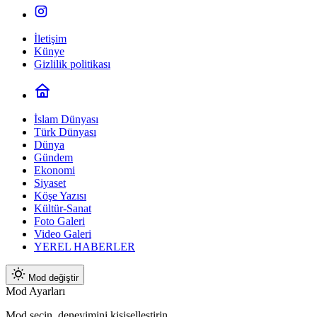
İletişim
Künye
Gizlilik politikası
İslam Dünyası
Türk Dünyası
Dünya
Gündem
Ekonomi
Siyaset
Köşe Yazısı
Kültür-Sanat
Foto Galeri
Video Galeri
YEREL HABERLER
Mod değiştir
Mod Ayarları
Mod seçin, deneyimini kişiselleştirin.