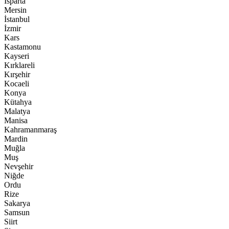
Isparta
Mersin
İstanbul
İzmir
Kars
Kastamonu
Kayseri
Kırklareli
Kırşehir
Kocaeli
Konya
Kütahya
Malatya
Manisa
Kahramanmaraş
Mardin
Muğla
Muş
Nevşehir
Niğde
Ordu
Rize
Sakarya
Samsun
Siirt