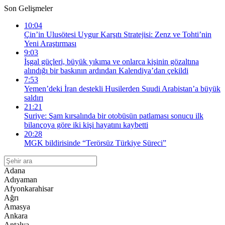
Son Gelişmeler
10:04
Çin’in Ulusötesi Uygur Karşıtı Stratejisi: Zenz ve Tohti’nin
Yeni Araştırması
9:03
İşgal güçleri, büyük yıkıma ve onlarca kişinin gözaltına
alındığı bir baskının ardından Kalendiya’dan çekildi
7:53
Yemen’deki İran destekli Husilerden Suudi Arabistan’a büyük
saldırı
21:21
Suriye: Şam kırsalında bir otobüsün patlaması sonucu ilk
bilançoya göre iki kişi hayatını kaybetti
20:28
MGK bildirisinde “Terörsüz Türkiye Süreci”
Adana
Adıyaman
Afyonkarahisar
Ağrı
Amasya
Ankara
Antalya