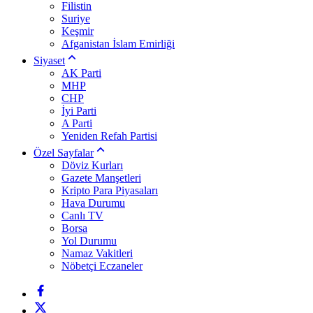
Filistin
Suriye
Keşmir
Afganistan İslam Emirliği
Siyaset
AK Parti
MHP
CHP
İyi Parti
A Parti
Yeniden Refah Partisi
Özel Sayfalar
Döviz Kurları
Gazete Manşetleri
Kripto Para Piyasaları
Hava Durumu
Canlı TV
Borsa
Yol Durumu
Namaz Vakitleri
Nöbetçi Eczaneler