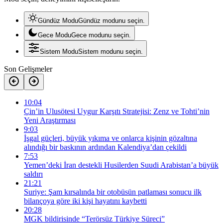
Gündüz Modu
Gündüz modunu seçin.
Gece Modu
Gece modunu seçin.
Sistem Modu
Sistem modunu seçin.
Son Gelişmeler
10:04
Çin’in Ulusötesi Uygur Karşıtı Stratejisi: Zenz ve Tohti’nin
Yeni Araştırması
9:03
İşgal güçleri, büyük yıkıma ve onlarca kişinin gözaltına
alındığı bir baskının ardından Kalendiya’dan çekildi
7:53
Yemen’deki İran destekli Husilerden Suudi Arabistan’a büyük
saldırı
21:21
Suriye: Şam kırsalında bir otobüsün patlaması sonucu ilk
bilançoya göre iki kişi hayatını kaybetti
20:28
MGK bildirisinde “Terörsüz Türkiye Süreci”