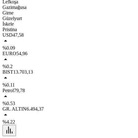
Lefkoşa
Gazimağusa
Girne
Güzelyurt
İskele
Pristina
USD
47,58
%0.09
EURO
54,96
%0.2
BIST
13.703,13
%0.11
Petrol
79,78
%0.53
GR. ALTIN
6.494,37
%4.22