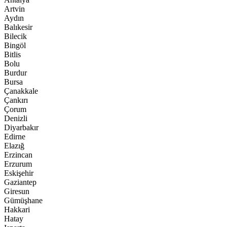
Artvin
Aydın
Balıkesir
Bilecik
Bingöl
Bitlis
Bolu
Burdur
Bursa
Çanakkale
Çankırı
Çorum
Denizli
Diyarbakır
Edirne
Elazığ
Erzincan
Erzurum
Eskişehir
Gaziantep
Giresun
Gümüşhane
Hakkari
Hatay