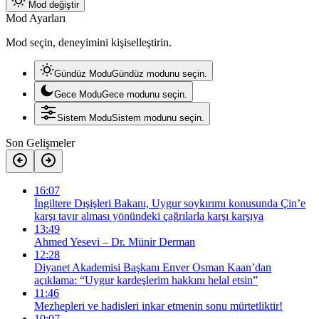
Mod değiştir
Mod Ayarları
Mod seçin, deneyimini kişiselleştirin.
Gündüz Modu
Gündüz modunu seçin.
Gece Modu
Gece modunu seçin.
Sistem Modu
Sistem modunu seçin.
Son Gelişmeler
16:07
İngiltere Dışişleri Bakanı, Uygur soykırımı konusunda Çin’e
karşı tavır alması yönündeki çağrılarla karşı karşıya
13:49
Ahmed Yesevi – Dr. Münir Derman
12:28
Diyanet Akademisi Başkanı Enver Osman Kaan’dan
açıklama: “Uygur kardeşlerim hakkını helal etsin”
11:46
Mezhepleri ve hadisleri inkar etmenin sonu mürtetliktir!
10:07