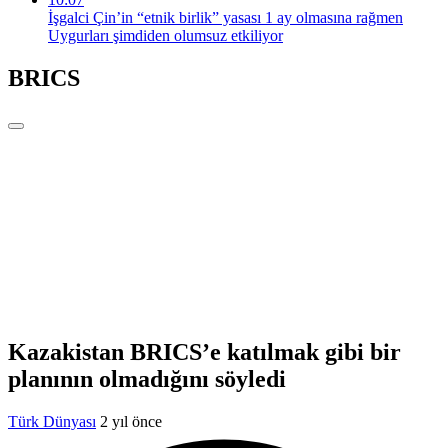
İşgalci Çin’in “etnik birlik” yasası 1 ay olmasına rağmen
Uygurları şimdiden olumsuz etkiliyor
BRICS
Kazakistan BRICS’e katılmak gibi bir
planının olmadığını söyledi
Türk Dünyası
2 yıl önce