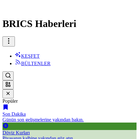
BRICS Haberleri
KEŞFET
BÜLTENLER
Popüler
Son Dakika
Günün son gelişmelerine yakından bakın.
Döviz Kurları
Piyasanın kalbine yakından göz atın.