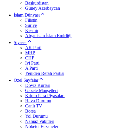
Başkurdistan
Güney Azerbaycan
İslam Dünyası
Filistin
Suriye
Keşmir
Afganistan İslam Emirliği
Siyaset
AK Parti
MHP
CHP
İyi Parti
A Parti
Yeniden Refah Partisi
Özel Sayfalar
Döviz Kurları
Gazete Manşetleri
Kripto Para Piyasaları
Hava Durumu
Canlı TV
Borsa
Yol Durumu
Namaz Vakitleri
Nöbetçi Eczaneler