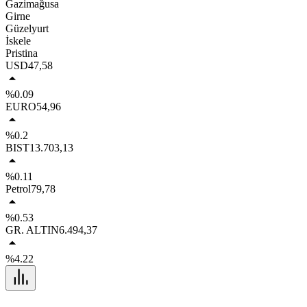
Gazimağusa
Girne
Güzelyurt
İskele
Pristina
USD
47,58
%0.09
EURO
54,96
%0.2
BIST
13.703,13
%0.11
Petrol
79,78
%0.53
GR. ALTIN
6.494,37
%4.22