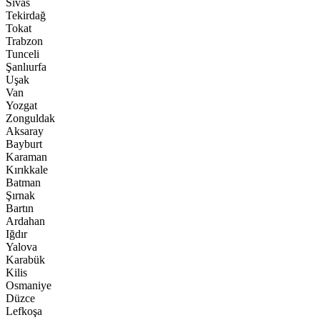
Sivas
Tekirdağ
Tokat
Trabzon
Tunceli
Şanlıurfa
Uşak
Van
Yozgat
Zonguldak
Aksaray
Bayburt
Karaman
Kırıkkale
Batman
Şırnak
Bartın
Ardahan
Iğdır
Yalova
Karabük
Kilis
Osmaniye
Düzce
Lefkoşa