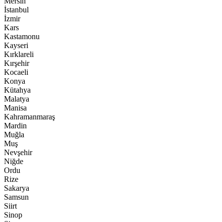
Mersin
İstanbul
İzmir
Kars
Kastamonu
Kayseri
Kırklareli
Kırşehir
Kocaeli
Konya
Kütahya
Malatya
Manisa
Kahramanmaraş
Mardin
Muğla
Muş
Nevşehir
Niğde
Ordu
Rize
Sakarya
Samsun
Siirt
Sinop