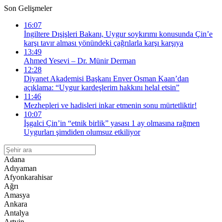
Son Gelişmeler
16:07
İngiltere Dışişleri Bakanı, Uygur soykırımı konusunda Çin’e
karşı tavır alması yönündeki çağrılarla karşı karşıya
13:49
Ahmed Yesevi – Dr. Münir Derman
12:28
Diyanet Akademisi Başkanı Enver Osman Kaan’dan
açıklama: “Uygur kardeşlerim hakkını helal etsin”
11:46
Mezhepleri ve hadisleri inkar etmenin sonu mürtetliktir!
10:07
İşgalci Çin’in “etnik birlik” yasası 1 ay olmasına rağmen
Uygurları şimdiden olumsuz etkiliyor
Adana
Adıyaman
Afyonkarahisar
Ağrı
Amasya
Ankara
Antalya
Artvin