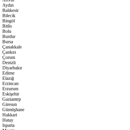
Aydın
Balıkesir
Bilecik
Bingöl
Bitlis
Bolu
Burdur
Bursa
Çanakkale
Çankırı
Çorum
Denizli
Diyarbakır
Edirne
Elazığ
Erzincan
Erzurum
Eskişehir
Gaziantep
Giresun
Gümüşhane
Hakkari
Hatay
Isparta