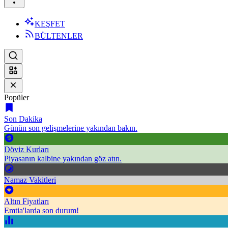
KEŞFET
BÜLTENLER
Popüler
Son Dakika
Günün son gelişmelerine yakından bakın.
Döviz Kurları
Piyasanın kalbine yakından göz atın.
Namaz Vakitleri
Altın Fiyatları
Emtia'larda son durum!