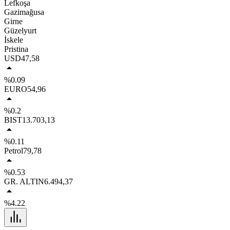
Lefkoşa
Gazimağusa
Girne
Güzelyurt
İskele
Pristina
USD
47,58
%0.09
EURO
54,96
%0.2
BIST
13.703,13
%0.11
Petrol
79,78
%0.53
GR. ALTIN
6.494,37
%4.22