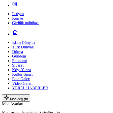
İletişim
Künye
Gizlilik politikası
İslam Dünyası
Türk Dünyası
Dünya
Gündem
Ekonomi
Siyaset
Köşe Yazısı
Kültür-Sanat
Foto Galeri
Video Galeri
YEREL HABERLER
Mod değiştir
Mod Ayarları
Mod seçin, deneyimini kişiselleştirin.