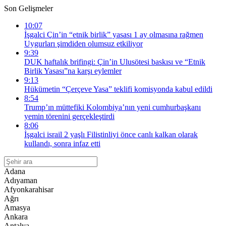
Son Gelişmeler
10:07
İşgalci Çin’in “etnik birlik” yasası 1 ay olmasına rağmen
Uygurları şimdiden olumsuz etkiliyor
9:39
DUK haftalık brifingi: Çin’in Ulusötesi baskısı ve “Etnik
Birlik Yasası”na karşı eylemler
9:13
Hükümetin “Çerçeve Yasa” teklifi komisyonda kabul edildi
8:54
Trump’ın müttefiki Kolombiya’nın yeni cumhurbaşkanı
yemin törenini gerçekleştirdi
8:06
İşgalci israil 2 yaşlı Filistinliyi önce canlı kalkan olarak
kullandı, sonra infaz etti
Adana
Adıyaman
Afyonkarahisar
Ağrı
Amasya
Ankara
Antalya