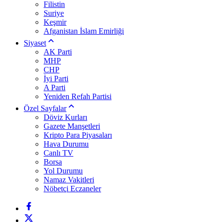
Filistin
Suriye
Keşmir
Afganistan İslam Emirliği
Siyaset
AK Parti
MHP
CHP
İyi Parti
A Parti
Yeniden Refah Partisi
Özel Sayfalar
Döviz Kurları
Gazete Manşetleri
Kripto Para Piyasaları
Hava Durumu
Canlı TV
Borsa
Yol Durumu
Namaz Vakitleri
Nöbetçi Eczaneler