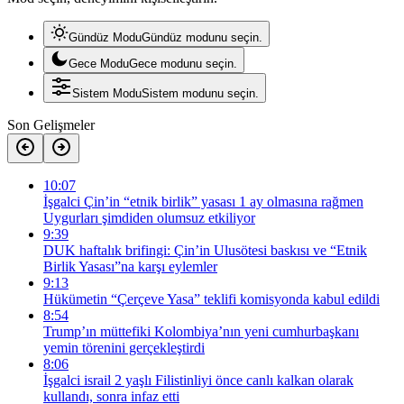
Gündüz Modu
Gündüz modunu seçin.
Gece Modu
Gece modunu seçin.
Sistem Modu
Sistem modunu seçin.
Son Gelişmeler
10:07
İşgalci Çin’in “etnik birlik” yasası 1 ay olmasına rağmen
Uygurları şimdiden olumsuz etkiliyor
9:39
DUK haftalık brifingi: Çin’in Ulusötesi baskısı ve “Etnik
Birlik Yasası”na karşı eylemler
9:13
Hükümetin “Çerçeve Yasa” teklifi komisyonda kabul edildi
8:54
Trump’ın müttefiki Kolombiya’nın yeni cumhurbaşkanı
yemin törenini gerçekleştirdi
8:06
İşgalci israil 2 yaşlı Filistinliyi önce canlı kalkan olarak
kullandı, sonra infaz etti