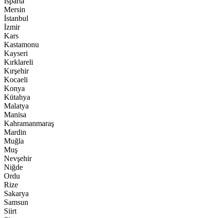
Isparta
Mersin
İstanbul
İzmir
Kars
Kastamonu
Kayseri
Kırklareli
Kırşehir
Kocaeli
Konya
Kütahya
Malatya
Manisa
Kahramanmaraş
Mardin
Muğla
Muş
Nevşehir
Niğde
Ordu
Rize
Sakarya
Samsun
Siirt