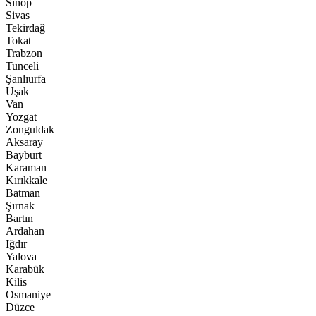
Sinop
Sivas
Tekirdağ
Tokat
Trabzon
Tunceli
Şanlıurfa
Uşak
Van
Yozgat
Zonguldak
Aksaray
Bayburt
Karaman
Kırıkkale
Batman
Şırnak
Bartın
Ardahan
Iğdır
Yalova
Karabük
Kilis
Osmaniye
Düzce