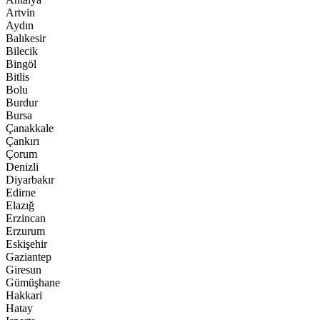
Artvin
Aydın
Balıkesir
Bilecik
Bingöl
Bitlis
Bolu
Burdur
Bursa
Çanakkale
Çankırı
Çorum
Denizli
Diyarbakır
Edirne
Elazığ
Erzincan
Erzurum
Eskişehir
Gaziantep
Giresun
Gümüşhane
Hakkari
Hatay