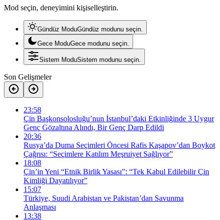
Mod seçin, deneyimini kişiselleştirin.
Gündüz Modu
Gündüz modunu seçin.
Gece Modu
Gece modunu seçin.
Sistem Modu
Sistem modunu seçin.
Son Gelişmeler
23:58
Çin Başkonsolosluğu’nun İstanbul’daki Etkinliğinde 3 Uygur
Genç Gözaltına Alındı, Bir Genç Darp Edildi
20:36
Rusya’da Duma Seçimleri Öncesi Rafis Kaşapov’dan Boykot
Çağrısı: “Seçimlere Katılım Meşruiyet Sağlıyor”
18:08
Çin’in Yeni “Etnik Birlik Yasası”: “Tek Kabul Edilebilir Çin
Kimliği Dayatılıyor”
15:07
Türkiye, Suudi Arabistan ve Pakistan’dan Savunma
Anlaşması
13:38