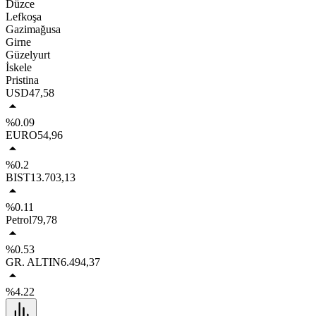
Düzce
Lefkoşa
Gazimağusa
Girne
Güzelyurt
İskele
Pristina
USD
47,58
%0.09
EURO
54,96
%0.2
BIST
13.703,13
%0.11
Petrol
79,78
%0.53
GR. ALTIN
6.494,37
%4.22