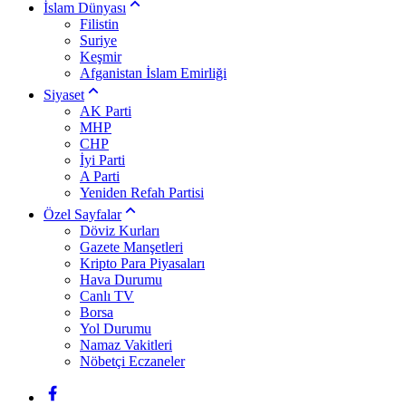
İslam Dünyası
Filistin
Suriye
Keşmir
Afganistan İslam Emirliği
Siyaset
AK Parti
MHP
CHP
İyi Parti
A Parti
Yeniden Refah Partisi
Özel Sayfalar
Döviz Kurları
Gazete Manşetleri
Kripto Para Piyasaları
Hava Durumu
Canlı TV
Borsa
Yol Durumu
Namaz Vakitleri
Nöbetçi Eczaneler