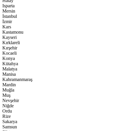
Hatay
Isparta
Mersin
İstanbul
İzmir
Kars
Kastamonu
Kayseri
Kırklareli
Kırşehir
Kocaeli
Konya
Kütahya
Malatya
Manisa
Kahramanmaraş
Mardin
Muğla
Muş
Nevşehir
Niğde
Ordu
Rize
Sakarya
Samsun