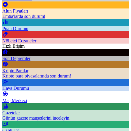
Altın Fiyatları
Emtia'larda son durum!
Puan Durumu
Nöbetçi Eczaneler
Hızlı Erişim
Son Depremler
Kripto Paralar
Kripto para piyasalarında son durum!
Hava Durumu
Maç Merkezi
Gazeteler
Günün gazete manşetlerini inceleyin.
Canlı Tv