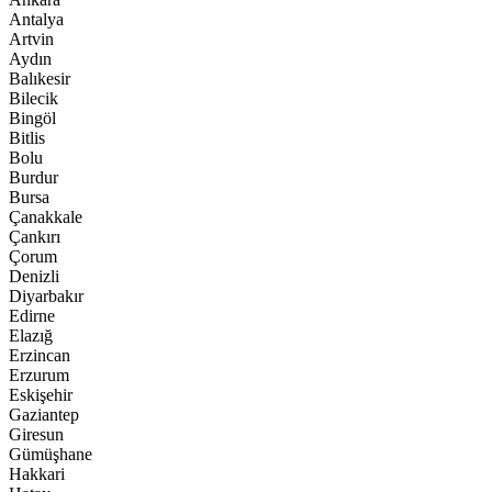
Antalya
Artvin
Aydın
Balıkesir
Bilecik
Bingöl
Bitlis
Bolu
Burdur
Bursa
Çanakkale
Çankırı
Çorum
Denizli
Diyarbakır
Edirne
Elazığ
Erzincan
Erzurum
Eskişehir
Gaziantep
Giresun
Gümüşhane
Hakkari