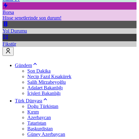
Borsa
Hisse senetlerinde son durum!
Yol Durumu
Fikstür
Gündem
Son Dakika
Necip Fazıl Kısakürek
Salih Mirzabeyoğlu
Adalaet Bakanlığı
İçişleri Bakanlığı
Türk Dünyası
Doğu Türkistan
Kırım
Azerbaycan
Tataristan
Başkurdistan
Güney Azerbaycan