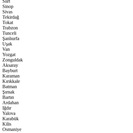
Siirt
Sinop
Sivas
Tekirdağ
Tokat
Trabzon
Tunceli
Şanlıurfa
Uşak
Van
Yozgat
Zonguldak
Aksaray
Bayburt
Karaman
Kırıkkale
Batman
Şırnak
Bartın
Ardahan
Iğdır
Yalova
Karabük
Kilis
Osmaniye