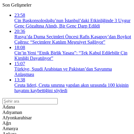
Son Gelişmeler
23:58
Çin Başkonsolosluğu’nun İstanbul’daki Etkinliğinde 3 Uygur
Genç Gözaltına Alındı, Bir Genç Darp Edildi
20:36
Rusya’da Duma Seçimleri Öncesi Rafis Kaşapov’dan Boykot
Çağrısı: “Seçimlere Katılım Meşruiyet Sağlıyor”
18:08
Çin’in Yeni “Etnik Birlik Yasası”: “Tek Kabul Edilebilir Çin
Kimliği Dayatılıyor”
15:07
Türkiye, Suudi Arabistan ve Pakistan’dan Savunma
Anlaşması
13:38
Ceuta lideri, Ceuta sınırına yapılan akın sırasında 100 kişinin
hayatını kaybettiğini söyledi
Adana
Adıyaman
Afyonkarahisar
Ağrı
Amasya
Ankara