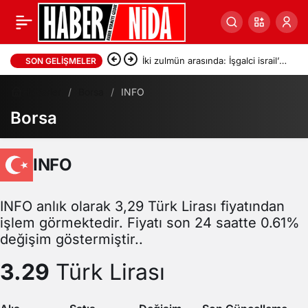
İki zulmün arasında: İşgalci israil’in
SON GELIŞMELER
serbest bıraktığı Filistinli
Haberler
Borsa
INFO
Borsa
mahkumları Abbas yönetimi
gözaltına aldı
INFO
INFO anlık olarak 3,29 Türk Lirası fiyatından
işlem görmektedir. Fiyatı son 24 saatte 0.61%
değişim göstermiştir..
3.29
Türk Lirası