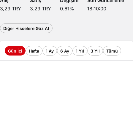
Alış
Satış
Değişim
Son Güncelleme
3,29
TRY
3.29
TRY
0.61
%
18:10:00
Diğer Hisselere Göz At
Gün İçi
Hafta
1 Ay
6 Ay
1 Yıl
3 Yıl
Tümü