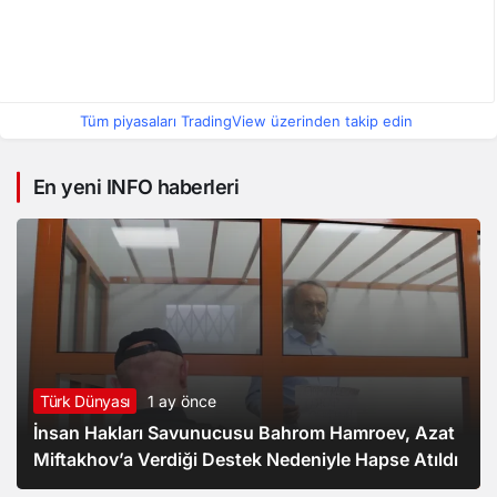
Tüm piyasaları TradingView üzerinden takip edin
En yeni INFO haberleri
Türk Dünyası
1 ay önce
Türk Dünyası
11 ay önce
İnsan Hakları Savunucusu Bahrom Hamroev, Azat
Başkurdistan’da
Miftakhov’a Verdiği Destek Nedeniyle Hapse Atıldı
Ekonomi
2 ay önce
Baymak Davası
Türk Dünyası
1 yıl önce
Türk Dünyası
1 yıl önce
Türkiye ekonomisine