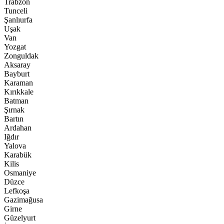
Trabzon
Tunceli
Şanlıurfa
Uşak
Van
Yozgat
Zonguldak
Aksaray
Bayburt
Karaman
Kırıkkale
Batman
Şırnak
Bartın
Ardahan
Iğdır
Yalova
Karabük
Kilis
Osmaniye
Düzce
Lefkoşa
Gazimağusa
Girne
Güzelyurt