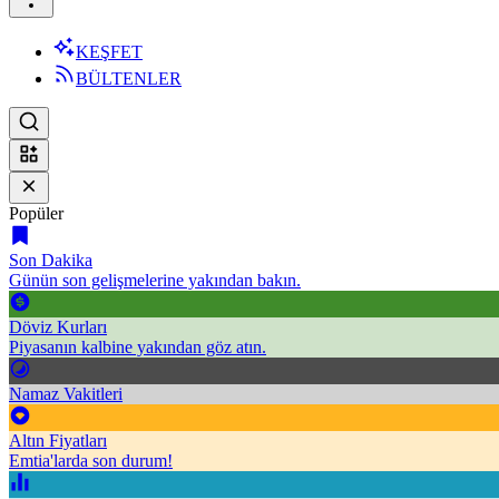
KEŞFET
BÜLTENLER
Popüler
Son Dakika
Günün son gelişmelerine yakından bakın.
Döviz Kurları
Piyasanın kalbine yakından göz atın.
Namaz Vakitleri
Altın Fiyatları
Emtia'larda son durum!