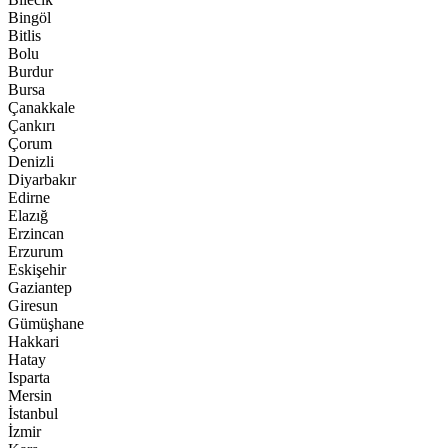
Bingöl
Bitlis
Bolu
Burdur
Bursa
Çanakkale
Çankırı
Çorum
Denizli
Diyarbakır
Edirne
Elazığ
Erzincan
Erzurum
Eskişehir
Gaziantep
Giresun
Gümüşhane
Hakkari
Hatay
Isparta
Mersin
İstanbul
İzmir