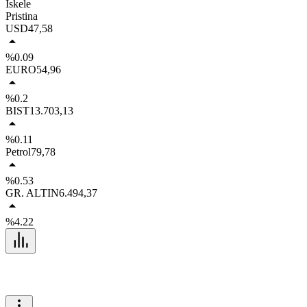
İskele
Pristina
USD
47,58
%0.09
EURO
54,96
%0.2
BIST
13.703,13
%0.11
Petrol
79,78
%0.53
GR. ALTIN
6.494,37
%4.22