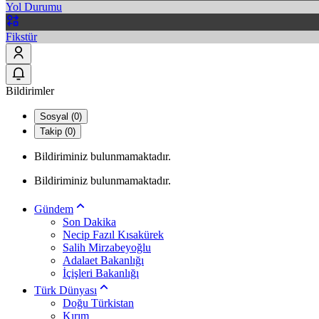
Yol Durumu
Fikstür
Bildirimler
Sosyal (0)
Takip (0)
Bildiriminiz bulunmamaktadır.
Bildiriminiz bulunmamaktadır.
Gündem
Son Dakika
Necip Fazıl Kısakürek
Salih Mirzabeyoğlu
Adalaet Bakanlığı
İçişleri Bakanlığı
Türk Dünyası
Doğu Türkistan
Kırım