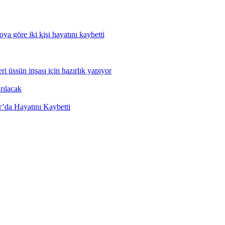
ya göre iki kişi hayatını kaybetti
 üssün inşası için hazırlık yapıyor
rılacak
’da Hayatını Kaybetti