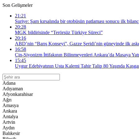
Son Gelişmeler
21:21
Suriye: Şam kırsalında bir otobüsün patlaması sonucu ilk bilanço
20:28
MGK bildirisinde “Terörsüz Türkiye Süreci”
20:16
ABD’nin “Barış Konseyi”, Gazze Şeridi’nin güneyinde ilk askeri
16:58
Çin-Siyonizm İttifakının Bilinmeyenleri Ankara’da Masaya Yatı
15:45
Uygur Edebiyatının Usta Kalemi Tahir Talip 80 Yaşında Kaşgar
Adana
Adıyaman
Afyonkarahisar
Ağrı
Amasya
Ankara
Antalya
Artvin
Aydın
Balıkesir
Bilecik