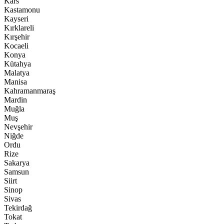
Kars
Kastamonu
Kayseri
Kırklareli
Kırşehir
Kocaeli
Konya
Kütahya
Malatya
Manisa
Kahramanmaraş
Mardin
Muğla
Muş
Nevşehir
Niğde
Ordu
Rize
Sakarya
Samsun
Siirt
Sinop
Sivas
Tekirdağ
Tokat