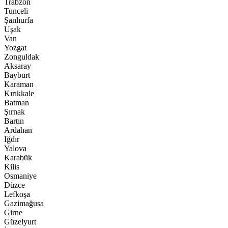
Trabzon
Tunceli
Şanlıurfa
Uşak
Van
Yozgat
Zonguldak
Aksaray
Bayburt
Karaman
Kırıkkale
Batman
Şırnak
Bartın
Ardahan
Iğdır
Yalova
Karabük
Kilis
Osmaniye
Düzce
Lefkoşa
Gazimağusa
Girne
Güzelyurt