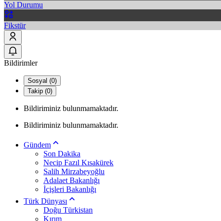
Yol Durumu
Fikstür
Bildirimler
Sosyal (0)
Takip (0)
Bildiriminiz bulunmamaktadır.
Bildiriminiz bulunmamaktadır.
Gündem
Son Dakika
Necip Fazıl Kısakürek
Salih Mirzabeyoğlu
Adalaet Bakanlığı
İçişleri Bakanlığı
Türk Dünyası
Doğu Türkistan
Kırım