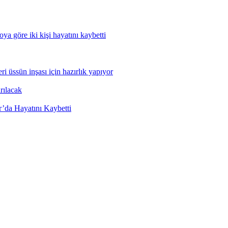
ya göre iki kişi hayatını kaybetti
 üssün inşası için hazırlık yapıyor
rılacak
’da Hayatını Kaybetti