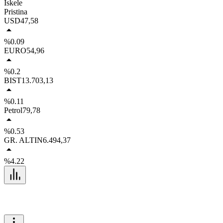
İskele
Pristina
USD
47,58
%0.09
EURO
54,96
%0.2
BIST
13.703,13
%0.11
Petrol
79,78
%0.53
GR. ALTIN
6.494,37
%4.22