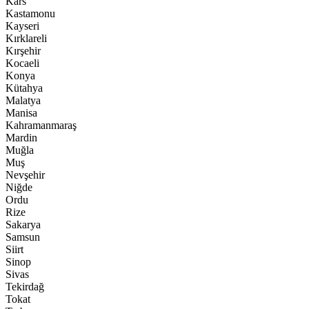
Kars
Kastamonu
Kayseri
Kırklareli
Kırşehir
Kocaeli
Konya
Kütahya
Malatya
Manisa
Kahramanmaraş
Mardin
Muğla
Muş
Nevşehir
Niğde
Ordu
Rize
Sakarya
Samsun
Siirt
Sinop
Sivas
Tekirdağ
Tokat