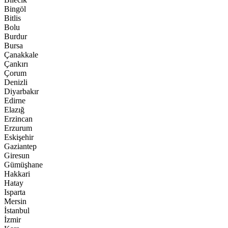
Bingöl
Bitlis
Bolu
Burdur
Bursa
Çanakkale
Çankırı
Çorum
Denizli
Diyarbakır
Edirne
Elazığ
Erzincan
Erzurum
Eskişehir
Gaziantep
Giresun
Gümüşhane
Hakkari
Hatay
Isparta
Mersin
İstanbul
İzmir