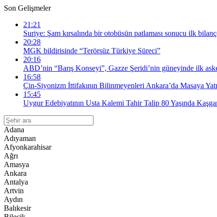
Son Gelişmeler
21:21
Suriye: Şam kırsalında bir otobüsün patlaması sonucu ilk bilanço
20:28
MGK bildirisinde “Terörsüz Türkiye Süreci”
20:16
ABD’nin “Barış Konseyi”, Gazze Şeridi’nin güneyinde ilk askeri
16:58
Çin-Siyonizm İttifakının Bilinmeyenleri Ankara’da Masaya Yatı
15:45
Uygur Edebiyatının Usta Kalemi Tahir Talip 80 Yaşında Kaşgar
Adana
Adıyaman
Afyonkarahisar
Ağrı
Amasya
Ankara
Antalya
Artvin
Aydın
Balıkesir
Bilecik