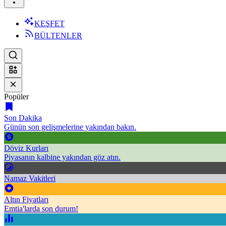
KEŞFET
BÜLTENLER
Popüler
Son Dakika
Günün son gelişmelerine yakından bakın.
Döviz Kurları
Piyasanın kalbine yakından göz atın.
Namaz Vakitleri
Altın Fiyatları
Emtia'larda son durum!