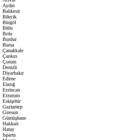
Aydın
Balıkesir
Bilecik
Bingöl
Bitlis
Bolu
Burdur
Bursa
Çanakkale
Çankırı
Çorum
Denizli
Diyarbakır
Edirne
Elazığ
Erzincan
Erzurum
Eskişehir
Gaziantep
Giresun
Gümüşhane
Hakkari
Hatay
Isparta