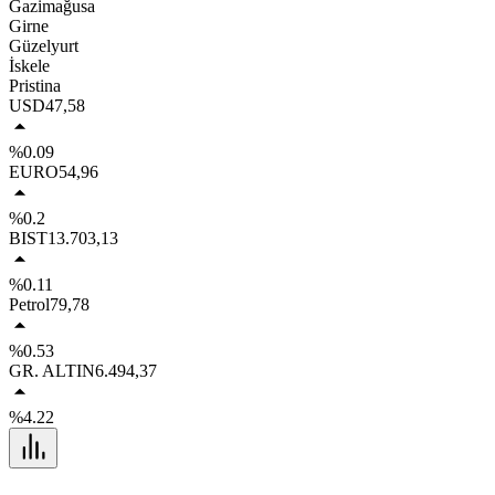
Gazimağusa
Girne
Güzelyurt
İskele
Pristina
USD
47,58
%0.09
EURO
54,96
%0.2
BIST
13.703,13
%0.11
Petrol
79,78
%0.53
GR. ALTIN
6.494,37
%4.22