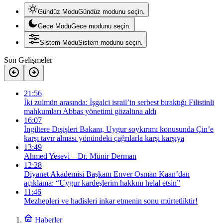
Gündüz Modu
Gündüz modunu seçin.
Gece Modu
Gece modunu seçin.
Sistem Modu
Sistem modunu seçin.
Son Gelişmeler
21:56
İki zulmün arasında: İşgalci israil’in serbest bıraktığı Filistinli
mahkumları Abbas yönetimi gözaltına aldı
16:07
İngiltere Dışişleri Bakanı, Uygur soykırımı konusunda Çin’e
karşı tavır alması yönündeki çağrılarla karşı karşıya
13:49
Ahmed Yesevi – Dr. Münir Derman
12:28
Diyanet Akademisi Başkanı Enver Osman Kaan’dan
açıklama: “Uygur kardeşlerim hakkını helal etsin”
11:46
Mezhepleri ve hadisleri inkar etmenin sonu mürtetliktir!
Haberler