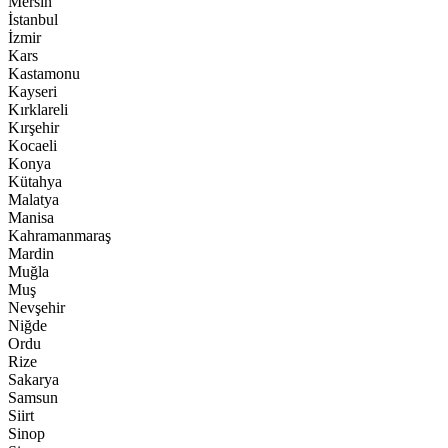
Mersin
İstanbul
İzmir
Kars
Kastamonu
Kayseri
Kırklareli
Kırşehir
Kocaeli
Konya
Kütahya
Malatya
Manisa
Kahramanmaraş
Mardin
Muğla
Muş
Nevşehir
Niğde
Ordu
Rize
Sakarya
Samsun
Siirt
Sinop