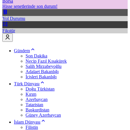
Borsa
Hisse senetlerinde son durum!
Yol Durumu
Fikstür
Gündem
Son Dakika
Necip Fazıl Kısakürek
Salih Mirzabeyoğlu
Adalaet Bakanlığı
İçişleri Bakanlığı
Türk Dünyası
Doğu Türkistan
Kırım
Azerbaycan
Tataristan
Başkurdistan
Güney Azerbaycan
İslam Dünyası
Filistin