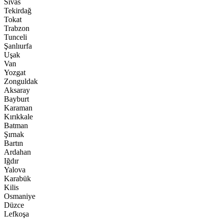
Sivas
Tekirdağ
Tokat
Trabzon
Tunceli
Şanlıurfa
Uşak
Van
Yozgat
Zonguldak
Aksaray
Bayburt
Karaman
Kırıkkale
Batman
Şırnak
Bartın
Ardahan
Iğdır
Yalova
Karabük
Kilis
Osmaniye
Düzce
Lefkoşa