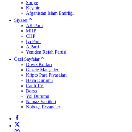
Suriye
Keşmir
Afganistan İslam Emirliği
Siyaset
AK Parti
MHP
CHP
İyi Parti
A Parti
Yeniden Refah Partisi
Özel Sayfalar
Döviz Kurları
Gazete Manşetleri
Kripto Para Piyasaları
Hava Durumu
Canlı TV
Borsa
Yol Durumu
Namaz Vakitleri
Nöbetçi Eczaneler