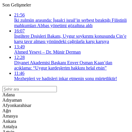
Son Gelişmeler
21:56
İki zulmün arasında: İşgalci israil’in serbest bıraktığı Filistinli
mahkumları Abbas yönetimi gözaltına aldı
16:07
İngiltere Dışişleri Bakanı, Uygur soykırımı konusunda Çin’e
karşı tavır alması yönündeki çağrılarla karşı karşıya
13:49
Ahmed Yesevi – Dr. Münir Derman
12:28
Diyanet Akademisi Başkanı Enver Osman Kaan’dan
açıklama: “Uygur kardeşlerim hakkını helal etsin”
11:46
Mezhepleri ve hadisleri inkar etmenin sonu mürtetliktir!
Adana
Adıyaman
Afyonkarahisar
Ağrı
Amasya
Ankara
Antalya
Artvin