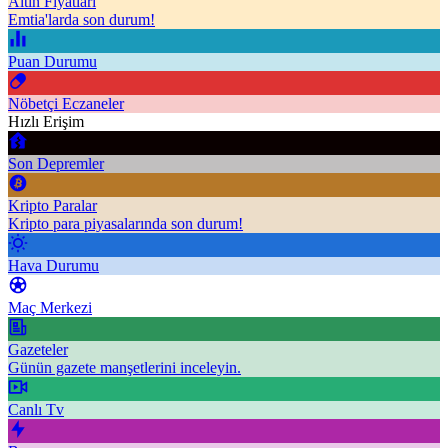
Altın Fiyatları
Emtia'larda son durum!
Puan Durumu
Nöbetçi Eczaneler
Hızlı Erişim
Son Depremler
Kripto Paralar
Kripto para piyasalarında son durum!
Hava Durumu
Maç Merkezi
Gazeteler
Günün gazete manşetlerini inceleyin.
Canlı Tv