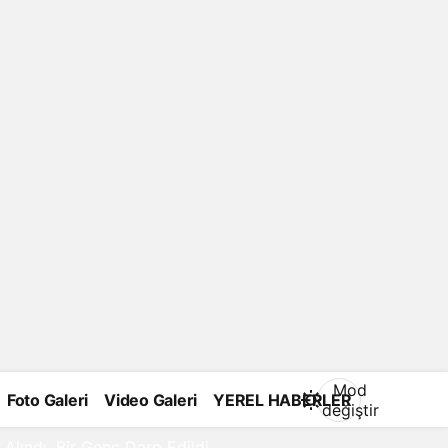
Mod
Foto Galeri
Video Galeri
YEREL HABERLER
değiştir
Alındı, Bir Genç Darp Edildi