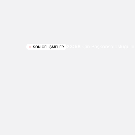
23:58
Çin Başkonsolosluğu’nun
SON GELIŞMELER