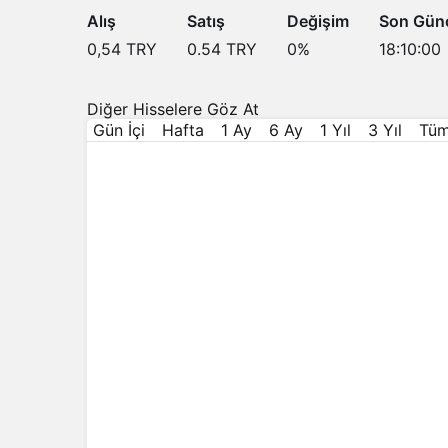
Alış
Satış
Değişim
Son Gün
0,54
TRY
0.54
TRY
0
%
18:10:00
Diğer Hisselere Göz At
Gün İçi
Hafta
1 Ay
6 Ay
1 Yıl
3 Yıl
Tü