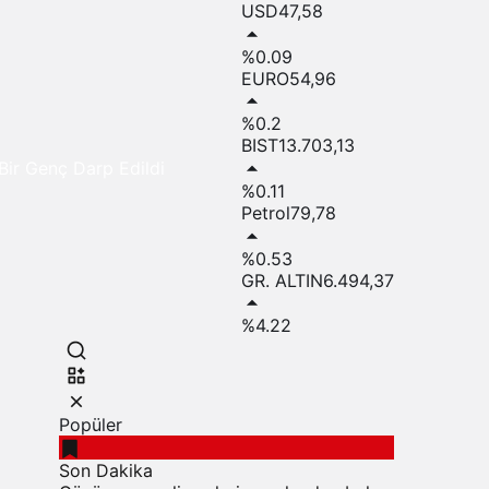
USD
47,58
%0.09
EURO
54,96
%0.2
BIST
13.703,13
Bir Genç Darp Edildi
%0.11
Petrol
79,78
%0.53
GR. ALTIN
6.494,37
%4.22
Popüler
Son Dakika