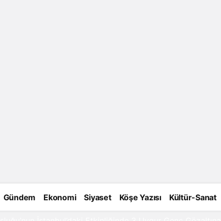
Gündem
Ekonomi
Siyaset
Köşe Yazısı
Kültür-Sanat
luğu’nun İstanbul’daki Etkinliğinde 3 Uygur Genç Gözaltına 