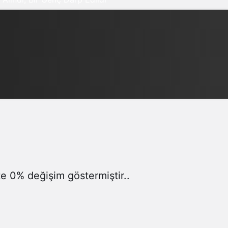
Gündüz Modu
Gündüz modunu seçin.
Gece Modu
Gece modunu seçin.
Sistem Modu
Sistem modunu seçin.
te 0% değişim göstermiştir..