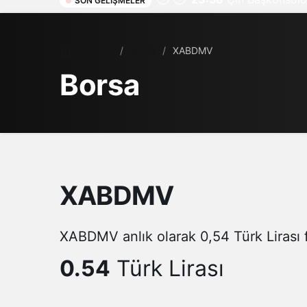
SON GELIŞMELER
Haberler
Borsa
XABDMV
Borsa
XABDMV
XABDMV anlık olarak 0,54 Türk Lirası f
0.54
Türk Lirası