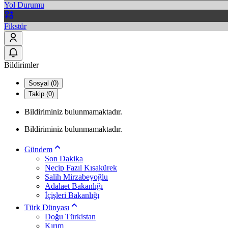
Yol Durumu
Fikstür
Bildirimler
Sosyal (0)
Takip (0)
Bildiriminiz bulunmamaktadır.
Bildiriminiz bulunmamaktadır.
Gündem
Son Dakika
Necip Fazıl Kısakürek
Salih Mirzabeyoğlu
Adalaet Bakanlığı
İçişleri Bakanlığı
Türk Dünyası
Doğu Türkistan
Kırım