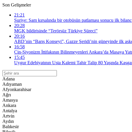
Son Gelişmeler
21:21
Suriye: Şam kırsalında bir otobüsün patlaması sonucu ilk bilanço
20:28
MGK bildirisinde “Terörsüz Türkiye Süreci”
20:16
ABD’nin “Barış Konseyi”, Gazze Şeridi’nin güneyinde ilk askeri
16:58
Çin-Siyonizm İttifakının Bilinmeyenleri Ankara’da Masaya Yatı
15:45
Uygur Edebiyatının Usta Kalemi Tahir Talip 80 Yaşında Kaşgar
Adana
Adıyaman
Afyonkarahisar
Ağrı
Amasya
Ankara
Antalya
Artvin
Aydın
Balıkesir
Bilecik