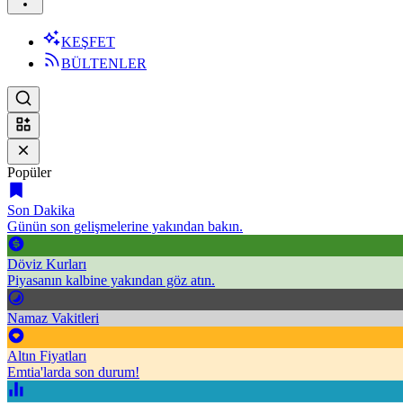
KEŞFET
BÜLTENLER
Popüler
Son Dakika
Günün son gelişmelerine yakından bakın.
Döviz Kurları
Piyasanın kalbine yakından göz atın.
Namaz Vakitleri
Altın Fiyatları
Emtia'larda son durum!