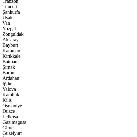
Trabzon
Tunceli
Şanlıurfa
Uşak
Van
Yozgat
Zonguldak
Aksaray
Bayburt
Karaman
Kırıkkale
Batman
Şırnak
Bartın
Ardahan
Iğdır
Yalova
Karabük
Kilis
Osmaniye
Düzce
Lefkoşa
Gazimağusa
Girne
Güzelyurt