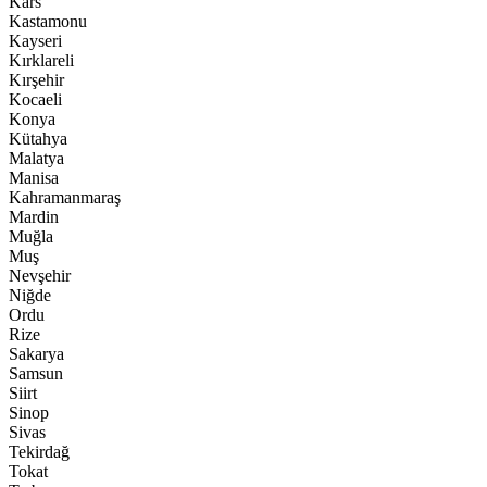
Kars
Kastamonu
Kayseri
Kırklareli
Kırşehir
Kocaeli
Konya
Kütahya
Malatya
Manisa
Kahramanmaraş
Mardin
Muğla
Muş
Nevşehir
Niğde
Ordu
Rize
Sakarya
Samsun
Siirt
Sinop
Sivas
Tekirdağ
Tokat