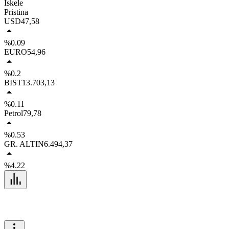
İskele
Pristina
USD
47,58
%0.09
EURO
54,96
%0.2
BIST
13.703,13
%0.11
Petrol
79,78
%0.53
GR. ALTIN
6.494,37
%4.22