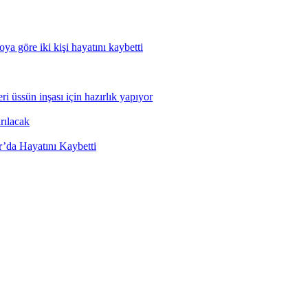
ya göre iki kişi hayatını kaybetti
 üssün inşası için hazırlık yapıyor
rılacak
’da Hayatını Kaybetti