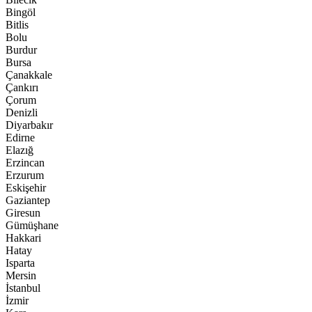
Bingöl
Bitlis
Bolu
Burdur
Bursa
Çanakkale
Çankırı
Çorum
Denizli
Diyarbakır
Edirne
Elazığ
Erzincan
Erzurum
Eskişehir
Gaziantep
Giresun
Gümüşhane
Hakkari
Hatay
Isparta
Mersin
İstanbul
İzmir