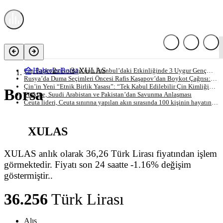
Son Gelişmeler
Haberler
Borsa
XULAS
Çin Başkonsolosluğu’nun İstanbul’daki Etkinliğinde 3 Uygur Genç
Gözaltına Alındı, Bir Genç Darp Edildi
Rusya’da Duma Seçimleri Öncesi Rafis Kaşapov’dan Boykot Çağrısı:
“Seçimlere Katılım Meşruiyet Sağlıyor”
Çin’in Yeni “Etnik Birlik Yasası”: “Tek Kabul Edilebilir Çin Kimliği
Borsa
Dayatılıyor”
Türkiye, Suudi Arabistan ve Pakistan’dan Savunma Anlaşması
Ceuta lideri, Ceuta sınırına yapılan akın sırasında 100 kişinin hayatını
kaybettiğini söyledi
XULAS
XULAS anlık olarak 36,26 Türk Lirası fiyatından işlem
görmektedir. Fiyatı son 24 saatte -1.16% değişim
göstermiştir..
36.256
Türk Lirası
Alış