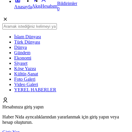
Bildirimler
Akış
Hesabım
Anasayfa
0
İslam Dünyası
Türk Dünyası
Dünya
Gündem
Ekonomi
Siyaset
Köşe Yazısı
Kültür-Sanat
Foto Galeri
Video Galeri
YEREL HABERLER
Hesabınıza giriş yapın
Haber Nida ayrıcalıklarından yararlanmak için giriş yapın veya
hesap oluşturun.