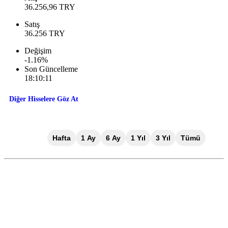
36.256,96
TRY
Satış
36.256
TRY
Değişim
-1.16
%
Son Güncelleme
18:10:11
Diğer Hisselere Göz At
Gün İçi
Hafta
1 Ay
6 Ay
1 Yıl
3 Yıl
Tümü