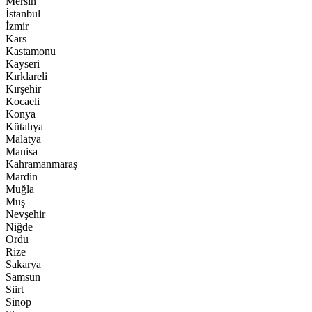
Mersin
İstanbul
İzmir
Kars
Kastamonu
Kayseri
Kırklareli
Kırşehir
Kocaeli
Konya
Kütahya
Malatya
Manisa
Kahramanmaraş
Mardin
Muğla
Muş
Nevşehir
Niğde
Ordu
Rize
Sakarya
Samsun
Siirt
Sinop