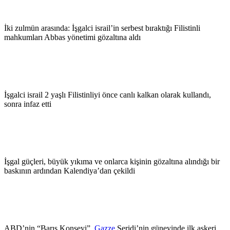
İki zulmün arasında: İşgalci israil’in serbest bıraktığı Filistinli
mahkumları Abbas yönetimi gözaltına aldı
İşgalci israil 2 yaşlı Filistinliyi önce canlı kalkan olarak kullandı,
sonra infaz etti
İşgal güçleri, büyük yıkıma ve onlarca kişinin gözaltına alındığı bir
baskının ardından Kalendiya’dan çekildi
ABD’nin “Barış Konseyi”,
Gazze
Şeridi’nin güneyinde ilk askeri