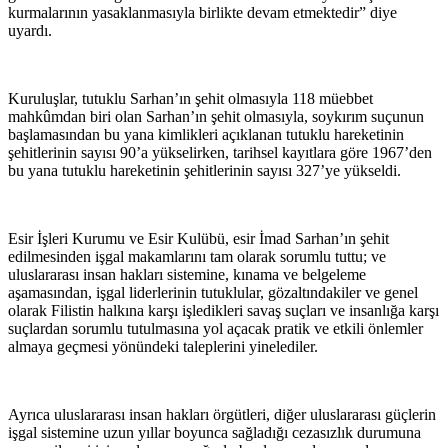
kurmalarının yasaklanmasıyla birlikte devam etmektedir” diye
uyardı.
Kuruluşlar, tutuklu Sarhan’ın şehit olmasıyla 118 müebbet
mahkûmdan biri olan Sarhan’ın şehit olmasıyla, soykırım suçunun
başlamasından bu yana kimlikleri açıklanan tutuklu hareketinin
şehitlerinin sayısı 90’a yükselirken, tarihsel kayıtlara göre 1967’den
bu yana tutuklu hareketinin şehitlerinin sayısı 327’ye yükseldi.
Esir İşleri Kurumu ve Esir Kulübü, esir İmad Sarhan’ın şehit
edilmesinden işgal makamlarını tam olarak sorumlu tuttu; ve
uluslararası insan hakları sistemine, kınama ve belgeleme
aşamasından, işgal liderlerinin tutuklular, gözaltındakiler ve genel
olarak Filistin halkına karşı işledikleri savaş suçları ve insanlığa karşı
suçlardan sorumlu tutulmasına yol açacak pratik ve etkili önlemler
almaya geçmesi yönündeki taleplerini yinelediler.
Ayrıca uluslararası insan hakları örgütleri, diğer uluslararası güçlerin
işgal sistemine uzun yıllar boyunca sağladığı cezasızlık durumuna