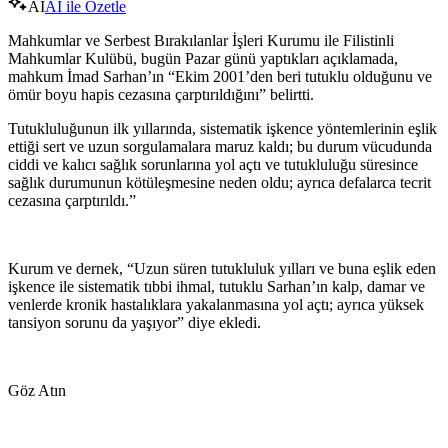
AI
AI ile Özetle
Mahkumlar ve Serbest Bırakılanlar İşleri Kurumu ile Filistinli
Mahkumlar Kulübü, bugün Pazar günü yaptıkları açıklamada,
mahkum İmad Sarhan’ın “Ekim 2001’den beri tutuklu olduğunu ve
ömür boyu hapis cezasına çarptırıldığını” belirtti.
Tutukluluğunun ilk yıllarında, sistematik işkence yöntemlerinin eşlik
ettiği sert ve uzun sorgulamalara maruz kaldı; bu durum vücudunda
ciddi ve kalıcı sağlık sorunlarına yol açtı ve tutukluluğu süresince
sağlık durumunun kötüleşmesine neden oldu; ayrıca defalarca tecrit
cezasına çarptırıldı.”
Kurum ve dernek, “Uzun süren tutukluluk yılları ve buna eşlik eden
işkence ile sistematik tıbbi ihmal, tutuklu Sarhan’ın kalp, damar ve
venlerde kronik hastalıklara yakalanmasına yol açtı; ayrıca yüksek
tansiyon sorunu da yaşıyor” diye ekledi.
Göz Atın