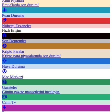
Altın Fiyatları
Emtia'larda son durum!
Puan Durumu
Nöbetçi Eczaneler
Hızlı Erişim
Son Depremler
Kripto Paralar
Kripto para piyasalarında son durum!
Hava Durumu
Maç Merkezi
Gazeteler
Günün gazete manşetlerini inceleyin.
Canlı Tv