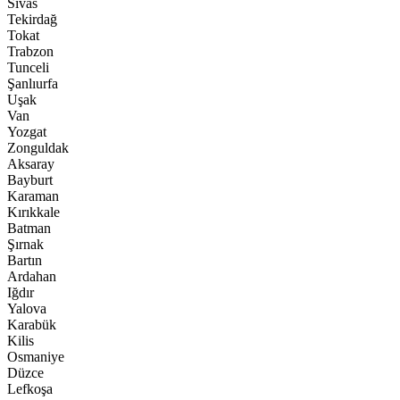
Sivas
Tekirdağ
Tokat
Trabzon
Tunceli
Şanlıurfa
Uşak
Van
Yozgat
Zonguldak
Aksaray
Bayburt
Karaman
Kırıkkale
Batman
Şırnak
Bartın
Ardahan
Iğdır
Yalova
Karabük
Kilis
Osmaniye
Düzce
Lefkoşa