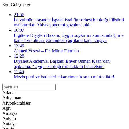
Son Gelişmeler
21:56
İki zulmün arasında: İşgalci israil’in serbest bıraktığı Filistinli
mahkumları Abbas yönetimi gözaltına aldı
16:07
İngiltere Dışişleri Bakanı, Uygur soykırımı konusunda Çin’e
karşı tavır alması yönündeki çağrılarla karşı karşıya
13:49
Ahmed Yesevi – Dr. Münir Derman
12:28
Diyanet Akademisi Başkanı Enver Osman Kaan’dan
açıklama: “Uygur kardeşlerim hakkını helal etsin”
11:46
Mezhepleri ve hadisleri inkar etmenin sonu mürtetliktir!
Adana
Adıyaman
Afyonkarahisar
Ağrı
Amasya
Ankara
Antalya
Artvin