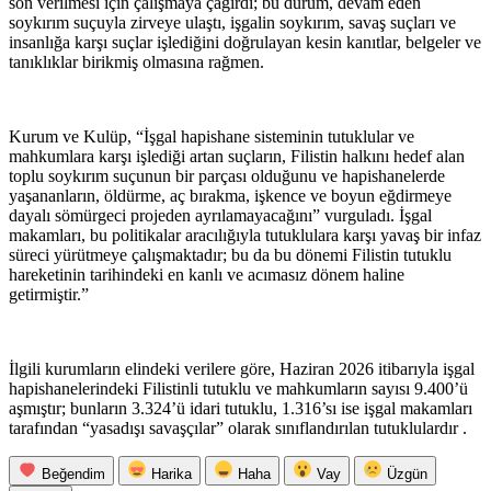
son verilmesi için çalışmaya çağırdı; bu durum, devam eden
soykırım suçuyla zirveye ulaştı, işgalin soykırım, savaş suçları ve
insanlığa karşı suçlar işlediğini doğrulayan kesin kanıtlar, belgeler ve
tanıklıklar birikmiş olmasına rağmen.
Kurum ve Kulüp, “İşgal hapishane sisteminin tutuklular ve
mahkumlara karşı işlediği artan suçların, Filistin halkını hedef alan
toplu soykırım suçunun bir parçası olduğunu ve hapishanelerde
yaşananların, öldürme, aç bırakma, işkence ve boyun eğdirmeye
dayalı sömürgeci projeden ayrılamayacağını” vurguladı. İşgal
makamları, bu politikalar aracılığıyla tutuklulara karşı yavaş bir infaz
süreci yürütmeye çalışmaktadır; bu da bu dönemi Filistin tutuklu
hareketinin tarihindeki en kanlı ve acımasız dönem haline
getirmiştir.”
İlgili kurumların elindeki verilere göre, Haziran 2026 itibarıyla işgal
hapishanelerindeki Filistinli tutuklu ve mahkumların sayısı 9.400’ü
aşmıştır; bunların 3.324’ü idari tutuklu, 1.316’sı ise işgal makamları
tarafından “yasadışı savaşçılar” olarak sınıflandırılan tutuklulardır .
Beğendim
Harika
Haha
Vay
Üzgün