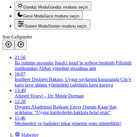
Gündüz Modu
Gündüz modunu seçin.
Gece Modu
Gece modunu seçin.
Sistem Modu
Sistem modunu seçin.
Son Gelişmeler
21:56
İki zulmün arasında: İşgalci israil’in serbest bıraktığı Filistinli
mahkumları Abbas yönetimi gözaltına aldı
16:07
İngiltere Dışişleri Bakanı, Uygur soykırımı konusunda Çin’e
karşı tavır alması yönündeki çağrılarla karşı karşıya
13:49
Ahmed Yesevi – Dr. Münir Derman
12:28
Diyanet Akademisi Başkanı Enver Osman Kaan’dan
açıklama: “Uygur kardeşlerim hakkını helal etsin”
11:46
Mezhepleri ve hadisleri inkar etmenin sonu mürtetliktir!
Haberler