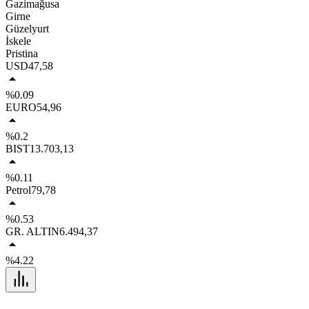
Gazimağusa
Girne
Güzelyurt
İskele
Pristina
USD
47,58
%0.09
EURO
54,96
%0.2
BIST
13.703,13
%0.11
Petrol
79,78
%0.53
GR. ALTIN
6.494,37
%4.22