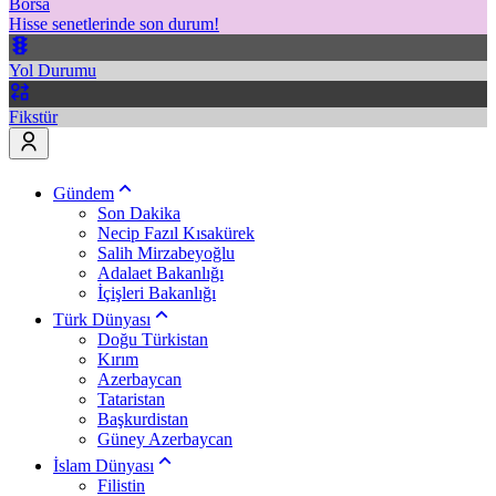
Borsa
Hisse senetlerinde son durum!
Yol Durumu
Fikstür
Gündem
Son Dakika
Necip Fazıl Kısakürek
Salih Mirzabeyoğlu
Adalaet Bakanlığı
İçişleri Bakanlığı
Türk Dünyası
Doğu Türkistan
Kırım
Azerbaycan
Tataristan
Başkurdistan
Güney Azerbaycan
İslam Dünyası
Filistin