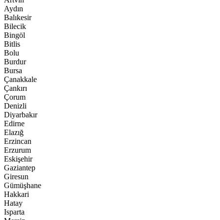
Aydın
Balıkesir
Bilecik
Bingöl
Bitlis
Bolu
Burdur
Bursa
Çanakkale
Çankırı
Çorum
Denizli
Diyarbakır
Edirne
Elazığ
Erzincan
Erzurum
Eskişehir
Gaziantep
Giresun
Gümüşhane
Hakkari
Hatay
Isparta