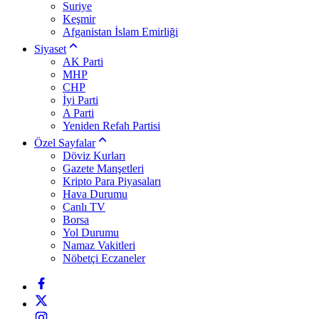
Suriye
Keşmir
Afganistan İslam Emirliği
Siyaset
AK Parti
MHP
CHP
İyi Parti
A Parti
Yeniden Refah Partisi
Özel Sayfalar
Döviz Kurları
Gazete Manşetleri
Kripto Para Piyasaları
Hava Durumu
Canlı TV
Borsa
Yol Durumu
Namaz Vakitleri
Nöbetçi Eczaneler