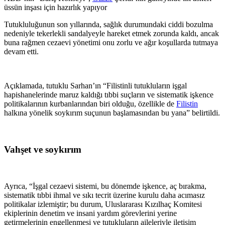
üssün inşası için hazırlık yapıyor
Tutukluluğunun son yıllarında, sağlık durumundaki ciddi bozulma
nedeniyle tekerlekli sandalyeyle hareket etmek zorunda kaldı, ancak
buna rağmen cezaevi yönetimi onu zorlu ve ağır koşullarda tutmaya
devam etti.
Açıklamada, tutuklu Sarhan’ın “Filistinli tutukluların işgal
hapishanelerinde maruz kaldığı tıbbi suçların ve sistematik işkence
politikalarının kurbanlarından biri olduğu, özellikle de
Filistin
halkına yönelik soykırım suçunun başlamasından bu yana” belirtildi.
Vahşet ve soykırım
Ayrıca, “İşgal cezaevi sistemi, bu dönemde işkence, aç bırakma,
sistematik tıbbi ihmal ve sıkı tecrit üzerine kurulu daha acımasız
politikalar izlemiştir; bu durum, Uluslararası Kızılhaç Komitesi
ekiplerinin denetim ve insani yardım görevlerini yerine
getirmelerinin engellenmesi ve tutukluların aileleriyle iletişim