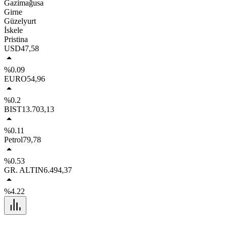
Gazimağusa
Girne
Güzelyurt
İskele
Pristina
USD
47,58
%0.09
EURO
54,96
%0.2
BIST
13.703,13
%0.11
Petrol
79,78
%0.53
GR. ALTIN
6.494,37
%4.22