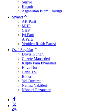
Suriye
Keşmir
Afganistan İslam Emirliği
Siyaset
AK Parti
MHP
CHP
İyi Parti
A Parti
Yeniden Refah Partisi
Özel Sayfalar
Döviz Kurları
Gazete Manşetleri
Kripto Para Piyasaları
Hava Durumu
Canlı TV
Borsa
Yol Durumu
Namaz Vakitleri
Nöbetçi Eczaneler