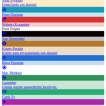
Altın Fiyatları
Emtia'larda son durum!
Puan Durumu
Nöbetçi Eczaneler
Hızlı Erişim
Son Depremler
Kripto Paralar
Kripto para piyasalarında son durum!
Hava Durumu
Maç Merkezi
Gazeteler
Günün gazete manşetlerini inceleyin.
Canlı Tv