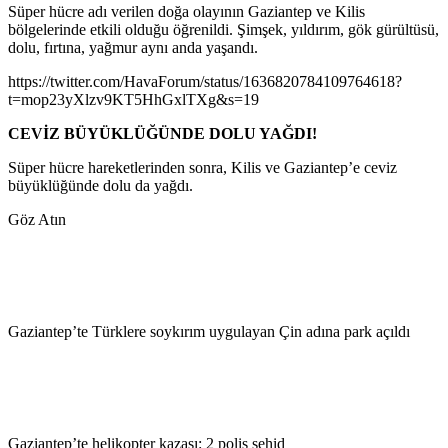
Süper hücre adı verilen doğa olayının Gaziantep ve Kilis
bölgelerinde etkili olduğu öğrenildi. Şimşek, yıldırım, gök gürültüsü,
dolu, fırtına, yağmur aynı anda yaşandı.
https://twitter.com/HavaForum/status/1636820784109764618?
t=mop23yXlzv9KT5HhGxlTXg&s=19
CEVİZ BÜYÜKLÜĞÜNDE DOLU YAĞDI!
Süper hücre hareketlerinden sonra, Kilis ve Gaziantep’e ceviz
büyüklüğünde dolu da yağdı.
Göz Atın
Gaziantep’te Türklere soykırım uygulayan Çin adına park açıldı
Gaziantep’te helikopter kazası: 2 polis şehid