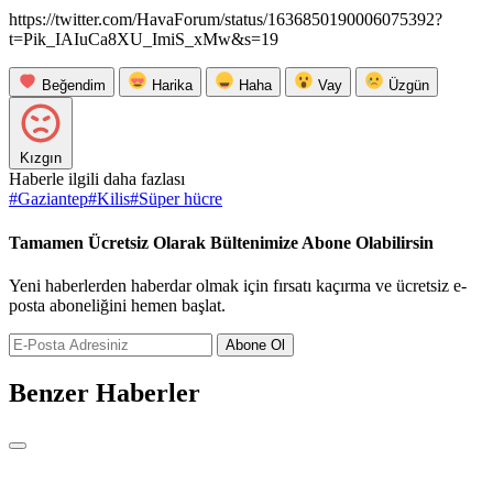
https://twitter.com/HavaForum/status/1636850190006075392?
t=Pik_IAIuCa8XU_ImiS_xMw&s=19
Beğendim
Harika
Haha
Vay
Üzgün
Kızgın
Haberle ilgili daha fazlası
#
Gaziantep
#
Kilis
#
Süper hücre
Tamamen Ücretsiz Olarak Bültenimize Abone Olabilirsin
Yeni haberlerden haberdar olmak için fırsatı kaçırma ve ücretsiz e-
posta aboneliğini hemen başlat.
Abone Ol
Benzer Haberler