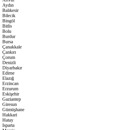
Aydın
Balıkesir
Bilecik
Bingöl
Bitlis
Bolu
Burdur
Bursa
Çanakkale
Çankırı
Çorum
Denizli
Diyarbakır
Edirne
Elazığ
Erzincan
Erzurum
Eskişehir
Gaziantep
Giresun
Gümüşhane
Hakkari
Hatay
Isparta