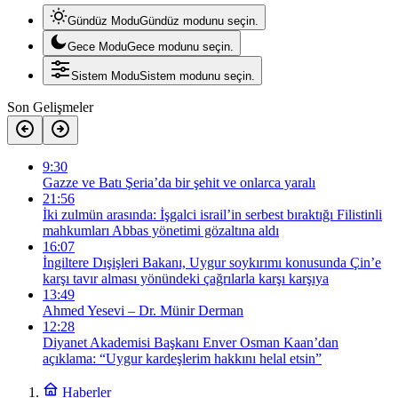
Gündüz Modu
Gündüz modunu seçin.
Gece Modu
Gece modunu seçin.
Sistem Modu
Sistem modunu seçin.
Son Gelişmeler
9:30
Gazze ve Batı Şeria’da bir şehit ve onlarca yaralı
21:56
İki zulmün arasında: İşgalci israil’in serbest bıraktığı Filistinli
mahkumları Abbas yönetimi gözaltına aldı
16:07
İngiltere Dışişleri Bakanı, Uygur soykırımı konusunda Çin’e
karşı tavır alması yönündeki çağrılarla karşı karşıya
13:49
Ahmed Yesevi – Dr. Münir Derman
12:28
Diyanet Akademisi Başkanı Enver Osman Kaan’dan
açıklama: “Uygur kardeşlerim hakkını helal etsin”
Haberler