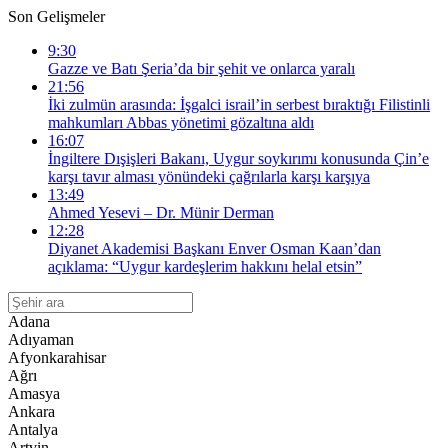
Son Gelişmeler
9:30
Gazze ve Batı Şeria’da bir şehit ve onlarca yaralı
21:56
İki zulmün arasında: İşgalci israil’in serbest bıraktığı Filistinli
mahkumları Abbas yönetimi gözaltına aldı
16:07
İngiltere Dışişleri Bakanı, Uygur soykırımı konusunda Çin’e
karşı tavır alması yönündeki çağrılarla karşı karşıya
13:49
Ahmed Yesevi – Dr. Münir Derman
12:28
Diyanet Akademisi Başkanı Enver Osman Kaan’dan
açıklama: “Uygur kardeşlerim hakkını helal etsin”
Adana
Adıyaman
Afyonkarahisar
Ağrı
Amasya
Ankara
Antalya
Artvin