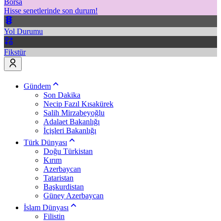
Borsa
Hisse senetlerinde son durum!
Yol Durumu
Fikstür
Gündem
Son Dakika
Necip Fazıl Kısakürek
Salih Mirzabeyoğlu
Adalaet Bakanlığı
İçişleri Bakanlığı
Türk Dünyası
Doğu Türkistan
Kırım
Azerbaycan
Tataristan
Başkurdistan
Güney Azerbaycan
İslam Dünyası
Filistin