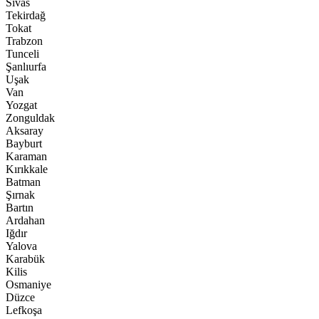
Sivas
Tekirdağ
Tokat
Trabzon
Tunceli
Şanlıurfa
Uşak
Van
Yozgat
Zonguldak
Aksaray
Bayburt
Karaman
Kırıkkale
Batman
Şırnak
Bartın
Ardahan
Iğdır
Yalova
Karabük
Kilis
Osmaniye
Düzce
Lefkoşa