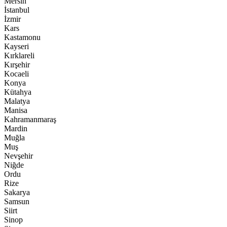
Mersin
İstanbul
İzmir
Kars
Kastamonu
Kayseri
Kırklareli
Kırşehir
Kocaeli
Konya
Kütahya
Malatya
Manisa
Kahramanmaraş
Mardin
Muğla
Muş
Nevşehir
Niğde
Ordu
Rize
Sakarya
Samsun
Siirt
Sinop