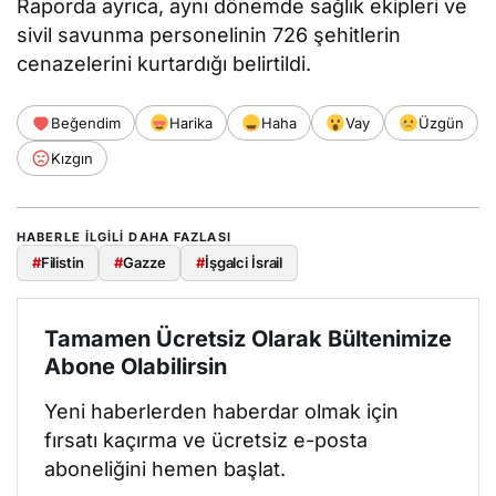
Raporda ayrıca, aynı dönemde sağlık ekipleri ve
sivil savunma personelinin 726 şehitlerin
cenazelerini kurtardığı belirtildi.
Beğendim
Harika
Haha
Vay
Üzgün
Kızgın
HABERLE ILGILI DAHA FAZLASI
#
Filistin
#
Gazze
#
İşgalci İsrail
Tamamen Ücretsiz Olarak Bültenimize
Abone Olabilirsin
Yeni haberlerden haberdar olmak için
fırsatı kaçırma ve ücretsiz e-posta
aboneliğini hemen başlat.