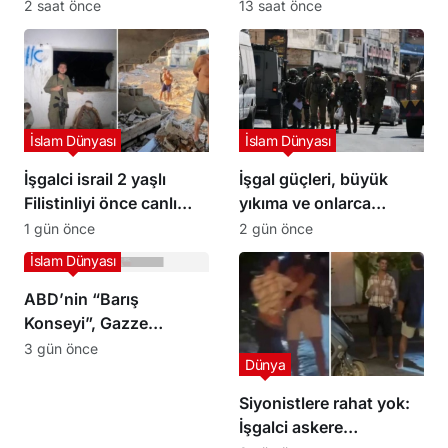
yaralı
bıraktığı Filistinli
2 saat önce
13 saat önce
mahkumları Abbas
yönetimi gözaltına aldı
İslam Dünyası
İslam Dünyası
İşgalci israil 2 yaşlı
İşgal güçleri, büyük
Filistinliyi önce canlı
yıkıma ve onlarca
kalkan olarak kullandı,
kişinin gözaltına alındığı
1 gün önce
2 gün önce
sonra infaz etti
bir baskının ardından
İslam Dünyası
Kalendiya’dan çekildi
ABD’nin “Barış
Konseyi”, Gazze
Şeridi’nin güneyinde ilk
3 gün önce
Dünya
askeri üssün inşası için
hazırlık yapıyor
Siyonistlere rahat yok:
İşgalci askere