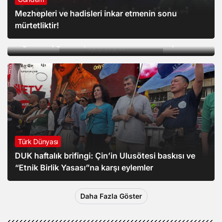
Mezhepleri ve hadisleri inkar etmenin sonu
Türk Dünyası
mürtetliktir!
İşgalci Çin’in “etnik birlik” yasası 1 ay olmasına
rağmen Uygurları şimdiden olumsuz etkiliyor
Türk Dünyası
DUK haftalık brifingi: Çin’in Ulusötesi baskısı ve
“Etnik Birlik Yasası”na karşı eylemler
Daha Fazla Göster