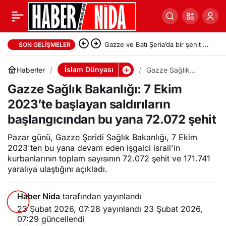
Gazze ve Batı Şeria’da bir şehit ve
SON GELIŞMELER
onlarca yaralı
İslam Dünyası
Haberler
Gazze Sağlık
Bakanlığı: 7 Ekim
Gazze Sağlık Bakanlığı: 7 Ekim
2023’te başlayan
saldırıların
2023’te başlayan saldırıların
başlangıcından bu
yana 72.072 şehit
başlangıcından bu yana 72.072 şehit
Pazar günü, Gazze Şeridi Sağlık Bakanlığı, 7 Ekim
2023'ten bu yana devam eden işgalci israil'in
kurbanlarının toplam sayısının 72.072 şehit ve 171.741
yaralıya ulaştığını açıkladı.
Haber Nida
tarafından yayınlandı
23 Şubat 2026, 07:28
yayınlandı
23 Şubat 2026,
07:29
güncellendi