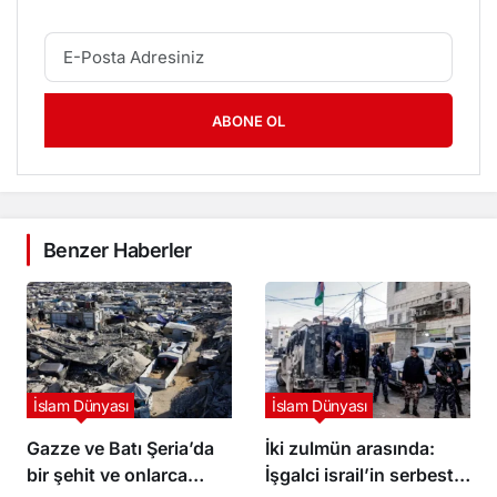
ABONE OL
Benzer Haberler
İslam Dünyası
İslam Dünyası
Gazze ve Batı Şeria’da
İki zulmün arasında:
bir şehit ve onlarca
İşgalci israil’in serbest