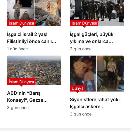
İslam Dünyası
İslam Dünyası
İşgalci israil 2 yaşlı
İşgal güçleri, büyük
Filistinliyi önce canlı
yıkıma ve onlarca
kalkan olarak kullandı,
kişinin gözaltına alındığı
1 gün önce
2 gün önce
sonra infaz etti
bir baskının ardından
Kalendiya’dan çekildi
İslam Dünyası
Dünya
ABD’nin “Barış
Siyonistlere rahat yok:
Konseyi”, Gazze
İşgalci askere
Şeridi’nin güneyinde ilk
3 gün önce
Filipinler’de saldırı
askeri üssün inşası için
3 gün önce
hazırlık yapıyor