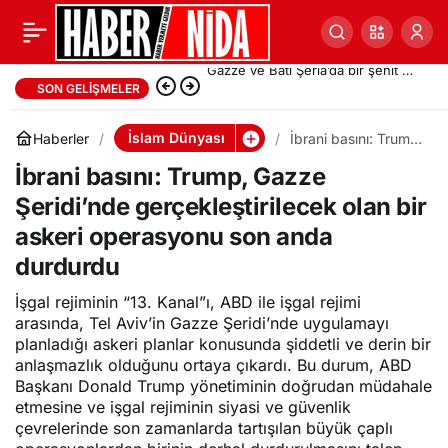
İki zulmün arasında: İşgalci israil’in
SON GELIŞMELER
serbest bıraktığı Filistinli
İslam Dünyası
Haberler
İbrani basını: Trump,
Gazze Şeridi’nde
mahkumları Abbas yönetimi
İbrani basını: Trump, Gazze
gerçekleştirilecek
olan bir askeri
Şeridi’nde gerçekleştirilecek olan bir
operasyonu son
gözaltına aldı
anda durdurdu
askeri operasyonu son anda
durdurdu
İşgal rejiminin “13. Kanal”ı, ABD ile işgal rejimi
arasında, Tel Aviv’in Gazze Şeridi’nde uygulamayı
planladığı askeri planlar konusunda şiddetli ve derin bir
anlaşmazlık olduğunu ortaya çıkardı. Bu durum, ABD
Başkanı Donald Trump yönetiminin doğrudan müdahale
etmesine ve işgal rejiminin siyasi ve güvenlik
çevrelerinde son zamanlarda tartışılan büyük çaplı