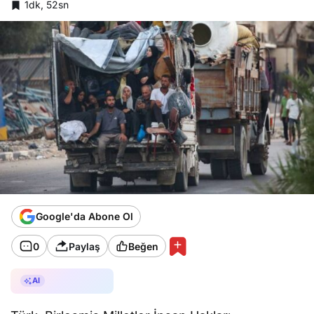
1dk, 52sn
Google'da Abone Ol
0
Paylaş
Beğen
AI ile Özetle
AI