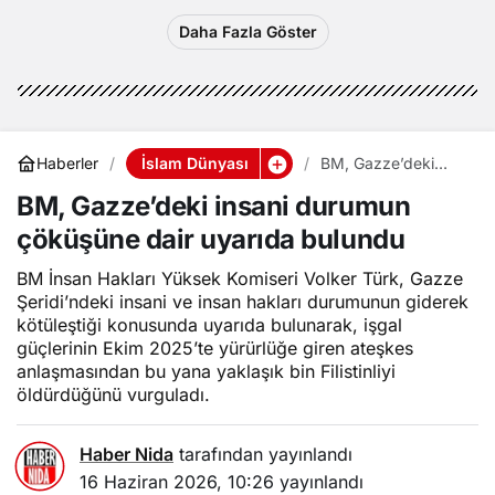
Daha Fazla Göster
İslam Dünyası
Haberler
BM, Gazze’deki
insani durumun
BM, Gazze’deki insani durumun
çöküşüne dair
uyarıda bulundu
çöküşüne dair uyarıda bulundu
BM İnsan Hakları Yüksek Komiseri Volker Türk, Gazze
Şeridi’ndeki insani ve insan hakları durumunun giderek
kötüleştiği konusunda uyarıda bulunarak, işgal
güçlerinin Ekim 2025’te yürürlüğe giren ateşkes
anlaşmasından bu yana yaklaşık bin Filistinliyi
öldürdüğünü vurguladı.
Haber Nida
tarafından yayınlandı
16 Haziran 2026, 10:26
yayınlandı