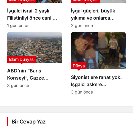
İşgalci israil 2 yaşlı
İşgal güçleri, büyük
Filistinliyi önce canlı
yıkıma ve onlarca
kalkan olarak kullandı,
kişinin gözaltına alındığı
1 gün önce
2 gün önce
sonra infaz etti
bir baskının ardından
Kalendiya’dan çekildi
İslam Dünyası
Dünya
ABD’nin “Barış
Siyonistlere rahat yok:
Konseyi”, Gazze
İşgalci askere
Şeridi’nin güneyinde ilk
3 gün önce
Filipinler’de saldırı
askeri üssün inşası için
3 gün önce
hazırlık yapıyor
Bir Cevap Yaz