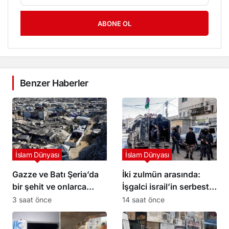
ABONE OL
Benzer Haberler
İslam Dünyası
İslam Dünyası
Gazze ve Batı Şeria’da
İki zulmün arasında:
bir şehit ve onlarca
İşgalci israil’in serbest
yaralı
bıraktığı Filistinli
3 saat önce
14 saat önce
mahkumları Abbas
yönetimi gözaltına aldı