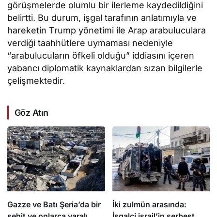
görüşmelerde olumlu bir ilerleme kaydedildiğini
belirtti. Bu durum, işgal tarafının anlatımıyla ve
hareketin Trump yönetimi ile Arap arabuluculara
verdiği taahhütlere uymaması nedeniyle
“arabulucuların öfkeli olduğu” iddiasını içeren
yabancı diplomatik kaynaklardan sızan bilgilerle
çelişmektedir.
Göz Atın
Gazze ve Batı Şeria’da bir
İki zulmün arasında:
şehit ve onlarca yaralı
İşgalci israil’in serbest