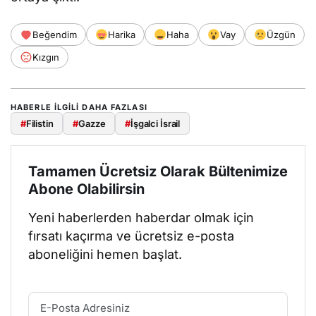
Beğendim
Harika
Haha
Vay
Üzgün
Kızgın
HABERLE ILGILI DAHA FAZLASI
#
Filistin
#
Gazze
#
İşgalci İsrail
Tamamen Ücretsiz Olarak Bültenimize
Abone Olabilirsin
Yeni haberlerden haberdar olmak için
fırsatı kaçırma ve ücretsiz e-posta
aboneliğini hemen başlat.