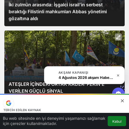
İki zulmün arasında: İşgalci israil’in serbest
bıraktığı Filistinli mahkumları Abbas yönetimi
gözaltına aldı
AKŞAM KAPANIŞI
4 Ağustos 2026 akşam Haber Bülteni
ATEŞLER İÇİNDEKİ ORTAK KADER: PEKİN’E
VERİLEN GÜÇLÜ SİNYAL
TERCIH EDILEN KAYNAK
Google'da bizi öne çıkarın
Bu web sitesinde en iyi deneyimi yaşamanızı sağlamak
Kabul
Kaynağı Ekle
için çerezler kullanılmaktadır.