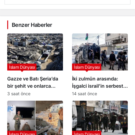
Benzer Haberler
İslam Dünyası
İslam Dünyası
Gazze ve Batı Şeria’da
İki zulmün arasında:
bir şehit ve onlarca
İşgalci israil’in serbest
yaralı
bıraktığı Filistinli
3 saat önce
14 saat önce
mahkumları Abbas
yönetimi gözaltına aldı
İslam Dünyası
İslam Dünyası