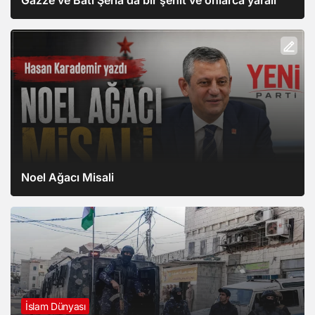
Gazze ve Batı Şeria’da bir şehit ve onlarca yaralı
Noel Ağacı Misali
İslam Dünyası