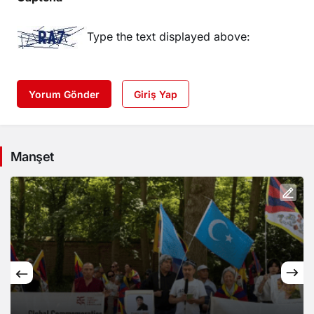
Type the text displayed above:
Yorum Gönder
Giriş Yap
Manşet
İngiltere Dışişleri Bakanı, Uygur soykır