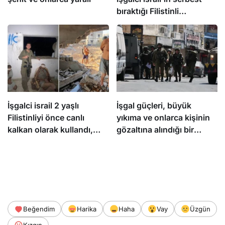
bıraktığı Filistinli
mahkumları Abbas
yönetimi gözaltına aldı
İşgalci israil 2 yaşlı
İşgal güçleri, büyük
Filistinliyi önce canlı
yıkıma ve onlarca kişinin
kalkan olarak kullandı,
gözaltına alındığı bir
sonra infaz etti
baskının ardından
Kalendiya’dan çekildi
Beğendim
Harika
Haha
Vay
Üzgün