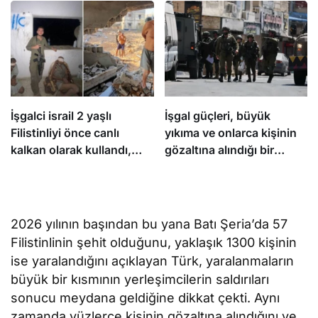
yönetimi gözaltına aldı
İşgalci israil 2 yaşlı
İşgal güçleri, büyük
Filistinliyi önce canlı
yıkıma ve onlarca kişinin
kalkan olarak kullandı,
gözaltına alındığı bir
sonra infaz etti
baskının ardından
Kalendiya’dan çekildi
2026 yılının başından bu yana Batı Şeria’da 57
Filistinlinin şehit olduğunu, yaklaşık 1300 kişinin
ise yaralandığını açıklayan Türk, yaralanmaların
büyük bir kısmının yerleşimcilerin saldırıları
sonucu meydana geldiğine dikkat çekti. Aynı
zamanda yüzlerce kişinin gözaltına alındığını ve