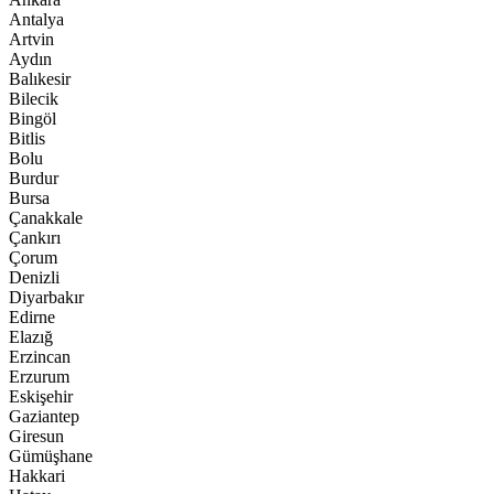
Antalya
Artvin
Aydın
Balıkesir
Bilecik
Bingöl
Bitlis
Bolu
Burdur
Bursa
Çanakkale
Çankırı
Çorum
Denizli
Diyarbakır
Edirne
Elazığ
Erzincan
Erzurum
Eskişehir
Gaziantep
Giresun
Gümüşhane
Hakkari