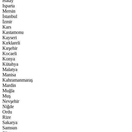
Hatay
Isparta
Mersin
İstanbul
İzmir
Kars
Kastamonu
Kayseri
Kırklareli
Kırşehir
Kocaeli
Konya
Kütahya
Malatya
Manisa
Kahramanmaraş
Mardin
Muğla
Muş
Nevşehir
Niğde
Ordu
Rize
Sakarya
Samsun