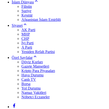
İslam Dünyası
Filistin
Suriye
Keşmir
Afganistan İslam Emirliği
Siyaset
AK Parti
MHP
CHP
İyi Parti
A Parti
Yeniden Refah Partisi
Özel Sayfalar
Döviz Kurları
Gazete Manşetleri
Kripto Para Piyasaları
Hava Durumu
Canlı TV
Borsa
Yol Durumu
Namaz Vakitleri
Nöbetçi Eczaneler