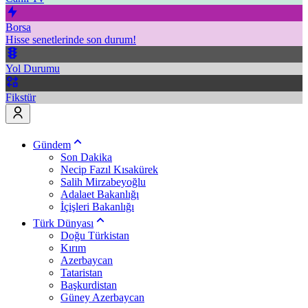
Borsa
Hisse senetlerinde son durum!
Yol Durumu
Fikstür
Gündem
Son Dakika
Necip Fazıl Kısakürek
Salih Mirzabeyoğlu
Adalaet Bakanlığı
İçişleri Bakanlığı
Türk Dünyası
Doğu Türkistan
Kırım
Azerbaycan
Tataristan
Başkurdistan
Güney Azerbaycan