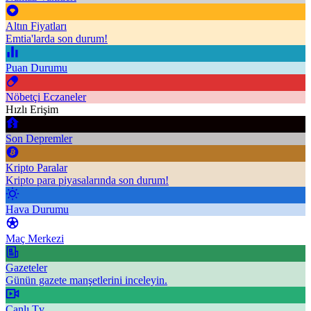
Altın Fiyatları
Emtia'larda son durum!
Puan Durumu
Nöbetçi Eczaneler
Hızlı Erişim
Son Depremler
Kripto Paralar
Kripto para piyasalarında son durum!
Hava Durumu
Maç Merkezi
Gazeteler
Günün gazete manşetlerini inceleyin.
Canlı Tv