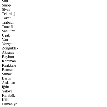
Siirt
Sinop
Sivas
Tekirdağ
Tokat
Trabzon
Tunceli
Şanlıurfa
Uşak
Van
Yozgat
Zonguldak
Aksaray
Bayburt
Karaman
Kırıkkale
Batman
Şırnak
Bartın
Ardahan
Iğdır
Yalova
Karabük
Kilis
Osmaniye