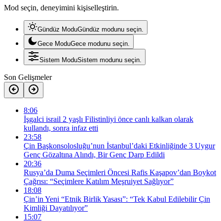
Mod seçin, deneyimini kişiselleştirin.
Gündüz Modu
Gündüz modunu seçin.
Gece Modu
Gece modunu seçin.
Sistem Modu
Sistem modunu seçin.
Son Gelişmeler
8:06
İşgalci israil 2 yaşlı Filistinliyi önce canlı kalkan olarak
kullandı, sonra infaz etti
23:58
Çin Başkonsolosluğu’nun İstanbul’daki Etkinliğinde 3 Uygur
Genç Gözaltına Alındı, Bir Genç Darp Edildi
20:36
Rusya’da Duma Seçimleri Öncesi Rafis Kaşapov’dan Boykot
Çağrısı: “Seçimlere Katılım Meşruiyet Sağlıyor”
18:08
Çin’in Yeni “Etnik Birlik Yasası”: “Tek Kabul Edilebilir Çin
Kimliği Dayatılıyor”
15:07