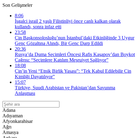
Son Gelişmeler
8:06
İşgalci israil 2 yaşlı Filistinliyi önce canlı kalkan olarak
kullandı, sonra infaz etti
23:58
Çin Başkonsolosluğu’nun İstanbul’daki Etkinliğinde 3 Uygur
Genç Gözaltına Alındı, Bir Genç Darp Edildi
20:36
Rusya’da Duma Seçimleri Öncesi Rafis Kaşapov’dan Boykot
Çağrısı: “Seçimlere Katılım Meşruiyet Sağlıyor”
18:08
Çin’in Yeni “Etnik Birlik Yasası”: “Tek Kabul Edilebilir Çin
Kimliği Dayatılıyor”
15:07
Türkiye, Suudi Arabistan ve Pakistan’dan Savunma
Anlaşması
Adana
Adıyaman
Afyonkarahisar
Ağrı
Amasya
Ankara