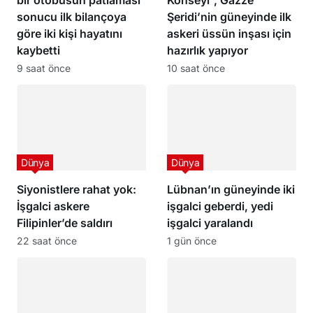
sonucu ilk bilançoya
Şeridi’nin güneyinde ilk
göre iki kişi hayatını
askeri üssün inşası için
kaybetti
hazırlık yapıyor
9 saat önce
10 saat önce
Dünya
Dünya
Siyonistlere rahat yok:
Lübnan’ın güneyinde iki
İşgalci askere
işgalci geberdi, yedi
Filipinler’de saldırı
işgalci yaralandı
22 saat önce
1 gün önce