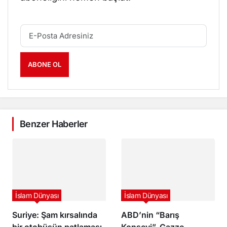
ABONE OL
Benzer Haberler
İslam Dünyası
İslam Dünyası
Suriye: Şam kırsalında
ABD’nin “Barış
bir otobüsün patlaması
Konseyi”, Gazze