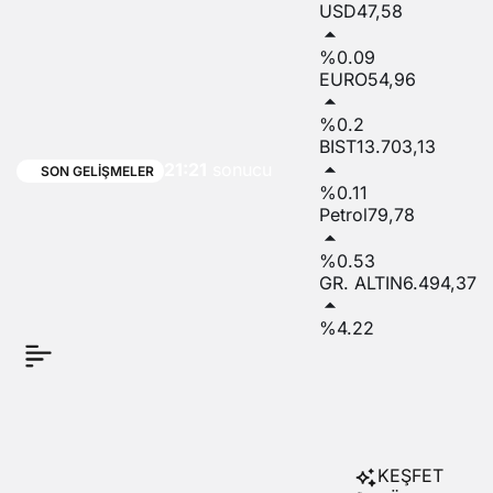
USD
47,58
bir
%0.09
EURO
54,96
otobüsün
%0.2
patlaması
BIST
13.703,13
21:21
sonucu
SON GELIŞMELER
%0.11
ilk
Petrol
79,78
bilançoya
%0.53
GR. ALTIN
6.494,37
göre iki
%4.22
kişi
hayatını
kaybetti
KEŞFET