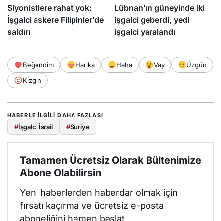
Siyonistlere rahat yok:
Lübnan’ın güneyinde iki
İşgalci askere Filipinler’de
işgalci geberdi, yedi
saldırı
işgalci yaralandı
Beğendim
Harika
Haha
Vay
Üzgün
Kızgın
HABERLE ILGILI DAHA FAZLASI
#
İşgalci İsrail
#
Suriye
Tamamen Ücretsiz Olarak Bültenimize
Abone Olabilirsin
Yeni haberlerden haberdar olmak için
fırsatı kaçırma ve ücretsiz e-posta
aboneliğini hemen başlat.