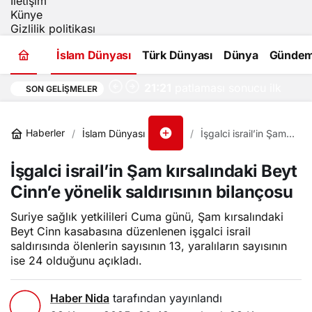
İletişim
Künye
Gizlilik politikası
Suriye: Şam kırsalında
İslam Dünyası
Türk Dünyası
Dünya
Günde
bir otobüsün
21:21
patlaması sonucu ilk
SON GELIŞMELER
bilançoya göre iki kişi
Haberler
İslam Dünyası
İşgalci israil’in Şam
hayatını kaybetti
kırsalındaki Beyt
Cinn’e yönelik
İşgalci israil’in Şam kırsalındaki Beyt
saldırısının bilançosu
Cinn’e yönelik saldırısının bilançosu
Suriye sağlık yetkilileri Cuma günü, Şam kırsalındaki
Beyt Cinn kasabasına düzenlenen işgalci israil
saldırısında ölenlerin sayısının 13, yaralıların sayısının
ise 24 olduğunu açıkladı.
Haber Nida
tarafından yayınlandı