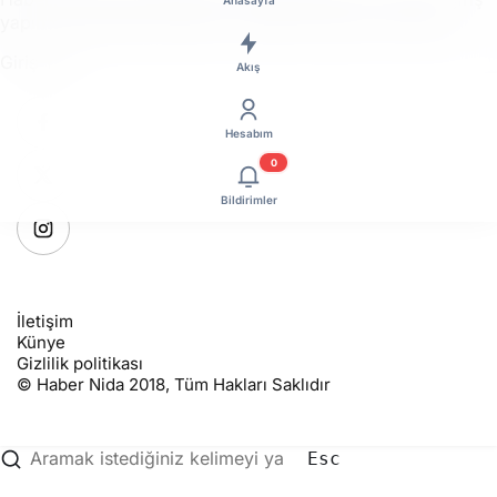
Anasayfa
yapın veya hesap oluşturun, üstelik tamamen ücretsiz!
Giriş Yap
Akış
Hesabım
0
Bildirimler
İletişim
Künye
Gizlilik politikası
© Haber Nida 2018, Tüm Hakları Saklıdır
Esc