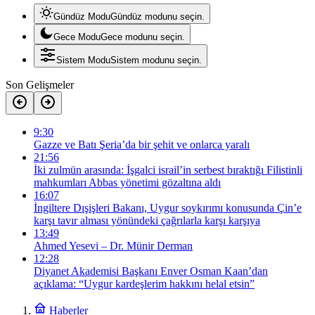
Gündüz Modu
Gündüz modunu seçin.
Gece Modu
Gece modunu seçin.
Sistem Modu
Sistem modunu seçin.
Son Gelişmeler
9:30
Gazze ve Batı Şeria’da bir şehit ve onlarca yaralı
21:56
İki zulmün arasında: İşgalci israil’in serbest bıraktığı Filistinli
mahkumları Abbas yönetimi gözaltına aldı
16:07
İngiltere Dışişleri Bakanı, Uygur soykırımı konusunda Çin’e
karşı tavır alması yönündeki çağrılarla karşı karşıya
13:49
Ahmed Yesevi – Dr. Münir Derman
12:28
Diyanet Akademisi Başkanı Enver Osman Kaan’dan
açıklama: “Uygur kardeşlerim hakkını helal etsin”
Haberler