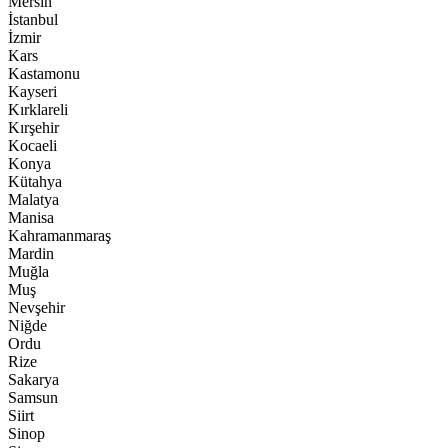
Mersin
İstanbul
İzmir
Kars
Kastamonu
Kayseri
Kırklareli
Kırşehir
Kocaeli
Konya
Kütahya
Malatya
Manisa
Kahramanmaraş
Mardin
Muğla
Muş
Nevşehir
Niğde
Ordu
Rize
Sakarya
Samsun
Siirt
Sinop