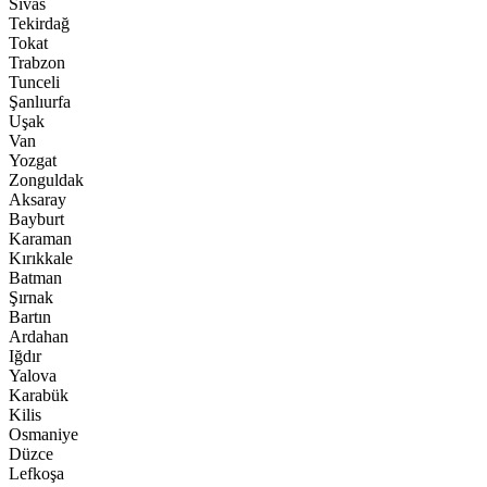
Sivas
Tekirdağ
Tokat
Trabzon
Tunceli
Şanlıurfa
Uşak
Van
Yozgat
Zonguldak
Aksaray
Bayburt
Karaman
Kırıkkale
Batman
Şırnak
Bartın
Ardahan
Iğdır
Yalova
Karabük
Kilis
Osmaniye
Düzce
Lefkoşa