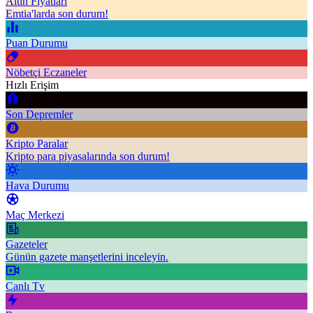
Altın Fiyatları
Emtia'larda son durum!
Puan Durumu
Nöbetçi Eczaneler
Hızlı Erişim
Son Depremler
Kripto Paralar
Kripto para piyasalarında son durum!
Hava Durumu
Maç Merkezi
Gazeteler
Günün gazete manşetlerini inceleyin.
Canlı Tv