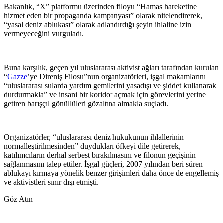
Bakanlık, “X” platformu üzerinden filoyu “Hamas hareketine
hizmet eden bir propaganda kampanyası” olarak nitelendirerek,
“yasal deniz ablukası” olarak adlandırdığı şeyin ihlaline izin
vermeyeceğini vurguladı.
Buna karşılık, geçen yıl uluslararası aktivist ağları tarafından kurulan
“
Gazze
’ye Direniş Filosu”nun organizatörleri, işgal makamlarını
“uluslararası sularda yardım gemilerini yasadışı ve şiddet kullanarak
durdurmakla” ve insani bir koridor açmak için görevlerini yerine
getiren barışçıl gönüllüleri gözaltına almakla suçladı.
Organizatörler, “uluslararası deniz hukukunun ihlallerinin
normalleştirilmesinden” duydukları öfkeyi dile getirerek,
katılımcıların derhal serbest bırakılmasını ve filonun geçişinin
sağlanmasını talep ettiler. İşgal güçleri, 2007 yılından beri süren
ablukayı kırmaya yönelik benzer girişimleri daha önce de engellemiş
ve aktivistleri sınır dışı etmişti.
Göz Atın