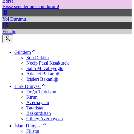
Borsa
Hisse senetlerinde son durum!
Yol Durumu
Fikstür
Gündem
Son Dakika
Necip Fazıl Kısakürek
Salih Mirzabeyoğlu
Adalaet Bakanlığı
İçişleri Bakanlığı
Türk Dünyası
Doğu Türkistan
Kırım
Azerbaycan
Tataristan
Başkurdistan
Güney Azerbaycan
İslam Dünyası
Filistin