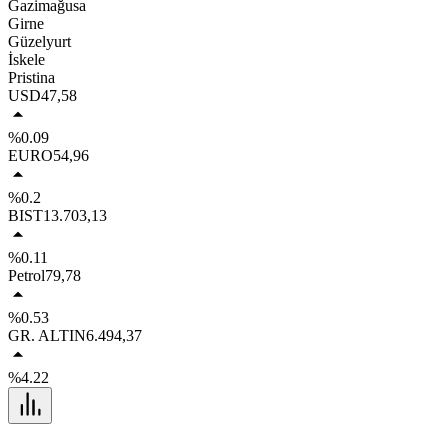
Gazimağusa
Girne
Güzelyurt
İskele
Pristina
USD
47,58
%0.09
EURO
54,96
%0.2
BIST
13.703,13
%0.11
Petrol
79,78
%0.53
GR. ALTIN
6.494,37
%4.22