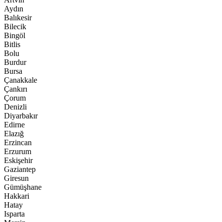
Aydın
Balıkesir
Bilecik
Bingöl
Bitlis
Bolu
Burdur
Bursa
Çanakkale
Çankırı
Çorum
Denizli
Diyarbakır
Edirne
Elazığ
Erzincan
Erzurum
Eskişehir
Gaziantep
Giresun
Gümüşhane
Hakkari
Hatay
Isparta