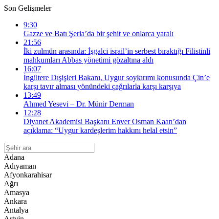
Son Gelişmeler
9:30
Gazze ve Batı Şeria’da bir şehit ve onlarca yaralı
21:56
İki zulmün arasında: İşgalci israil’in serbest bıraktığı Filistinli
mahkumları Abbas yönetimi gözaltına aldı
16:07
İngiltere Dışişleri Bakanı, Uygur soykırımı konusunda Çin’e
karşı tavır alması yönündeki çağrılarla karşı karşıya
13:49
Ahmed Yesevi – Dr. Münir Derman
12:28
Diyanet Akademisi Başkanı Enver Osman Kaan’dan
açıklama: “Uygur kardeşlerim hakkını helal etsin”
Adana
Adıyaman
Afyonkarahisar
Ağrı
Amasya
Ankara
Antalya
Artvin