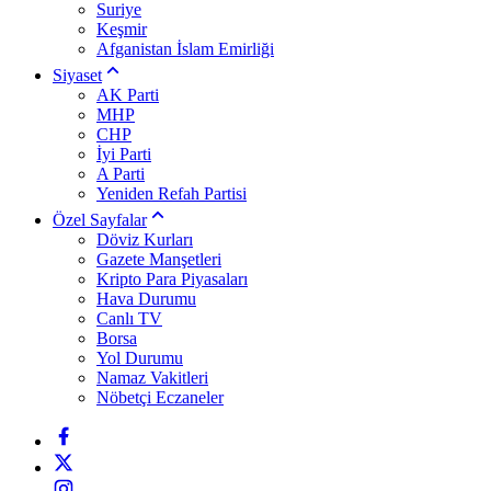
Suriye
Keşmir
Afganistan İslam Emirliği
Siyaset
AK Parti
MHP
CHP
İyi Parti
A Parti
Yeniden Refah Partisi
Özel Sayfalar
Döviz Kurları
Gazete Manşetleri
Kripto Para Piyasaları
Hava Durumu
Canlı TV
Borsa
Yol Durumu
Namaz Vakitleri
Nöbetçi Eczaneler