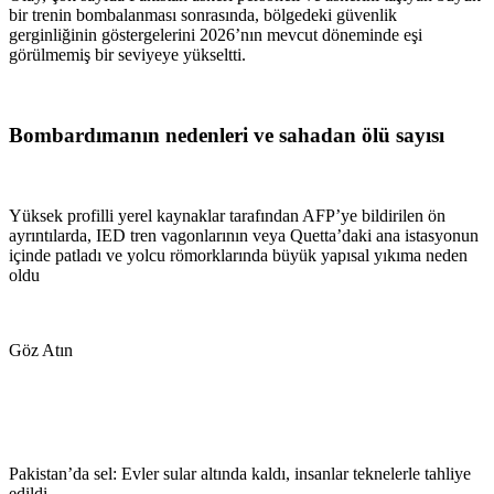
bir trenin bombalanması sonrasında, bölgedeki güvenlik
gerginliğinin göstergelerini 2026’nın mevcut döneminde eşi
görülmemiş bir seviyeye yükseltti.
Bombardımanın nedenleri ve sahadan ölü sayısı
Yüksek profilli yerel kaynaklar tarafından AFP’ye bildirilen ön
ayrıntılarda, IED tren vagonlarının veya Quetta’daki ana istasyonun
içinde patladı ve yolcu römorklarında büyük yapısal yıkıma neden
oldu
Göz Atın
Pakistan’da sel: Evler sular altında kaldı, insanlar teknelerle tahliye
edildi