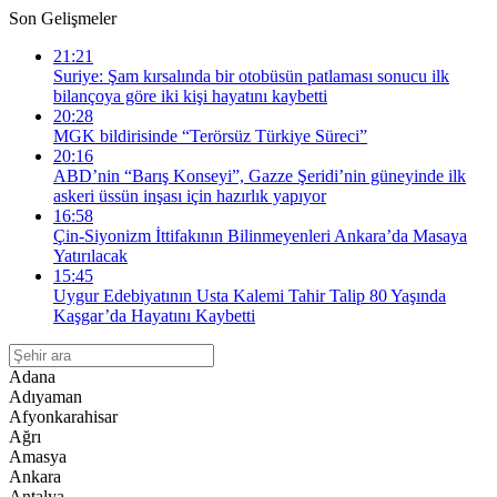
Son Gelişmeler
21:21
Suriye: Şam kırsalında bir otobüsün patlaması sonucu ilk
bilançoya göre iki kişi hayatını kaybetti
20:28
MGK bildirisinde “Terörsüz Türkiye Süreci”
20:16
ABD’nin “Barış Konseyi”, Gazze Şeridi’nin güneyinde ilk
askeri üssün inşası için hazırlık yapıyor
16:58
Çin-Siyonizm İttifakının Bilinmeyenleri Ankara’da Masaya
Yatırılacak
15:45
Uygur Edebiyatının Usta Kalemi Tahir Talip 80 Yaşında
Kaşgar’da Hayatını Kaybetti
Adana
Adıyaman
Afyonkarahisar
Ağrı
Amasya
Ankara
Antalya