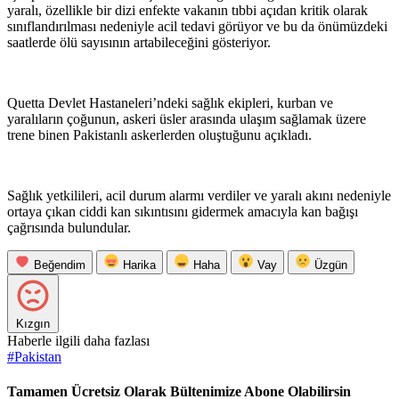
yaralı, özellikle bir dizi enfekte vakanın tıbbi açıdan kritik olarak
sınıflandırılması nedeniyle acil tedavi görüyor ve bu da önümüzdeki
saatlerde ölü sayısının artabileceğini gösteriyor.
Quetta Devlet Hastaneleri’ndeki sağlık ekipleri, kurban ve
yaralıların çoğunun, askeri üsler arasında ulaşım sağlamak üzere
trene binen Pakistanlı askerlerden oluştuğunu açıkladı.
Sağlık yetkilileri, acil durum alarmı verdiler ve yaralı akını nedeniyle
ortaya çıkan ciddi kan sıkıntısını gidermek amacıyla kan bağışı
çağrısında bulundular.
Beğendim
Harika
Haha
Vay
Üzgün
Kızgın
Haberle ilgili daha fazlası
#
Pakistan
Tamamen Ücretsiz Olarak Bültenimize Abone Olabilirsin