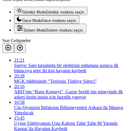
Gündüz Modu
Gündüz modunu seçin.
Gece Modu
Gece modunu seçin.
Sistem Modu
Sistem modunu seçin.
Son Gelişmeler
21:21
Suriye: Şam kırsalında bir otobüsün patlaması sonucu ilk
bilançoya göre iki kişi hayatını kaybetti
20:28
MGK bildirisinde “Terörsüz Türkiye Süreci”
20:16
ABD’nin “Barış Konseyi”, Gazze Şeridi’nin güneyinde ilk
askeri üssün inşası için hazırlık yapıyor
16:58
Çin-Siyonizm İttifakının Bilinmeyenleri Ankara’da Masaya
Yatırılacak
15:45
Uygur Edebiyatının Usta Kalemi Tahir Talip 80 Yaşında
Kaşgar’da Hayatını Kaybetti