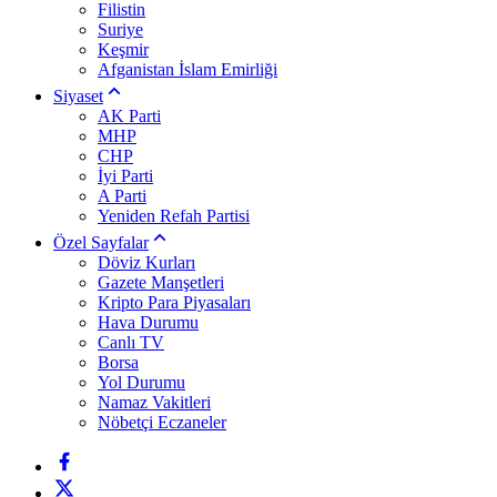
Filistin
Suriye
Keşmir
Afganistan İslam Emirliği
Siyaset
AK Parti
MHP
CHP
İyi Parti
A Parti
Yeniden Refah Partisi
Özel Sayfalar
Döviz Kurları
Gazete Manşetleri
Kripto Para Piyasaları
Hava Durumu
Canlı TV
Borsa
Yol Durumu
Namaz Vakitleri
Nöbetçi Eczaneler