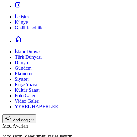
İletişim
Künye
Gizlilik politikası
İslam Dünyası
Türk Dünyası
Dünya
Gündem
Ekonomi
Siyaset
Köşe Yazısı
Kültür-Sanat
Foto Galeri
Video Galeri
YEREL HABERLER
Mod değiştir
Mod Ayarları
Mod seçin, deneyimini kişiselleştirin.