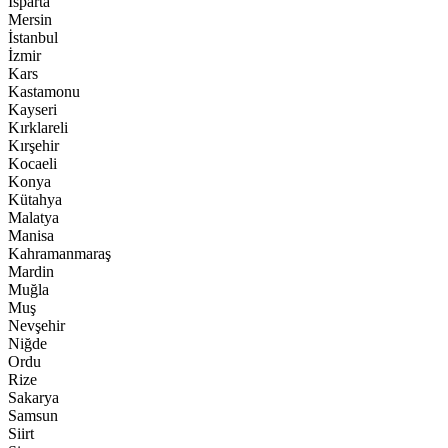
Isparta
Mersin
İstanbul
İzmir
Kars
Kastamonu
Kayseri
Kırklareli
Kırşehir
Kocaeli
Konya
Kütahya
Malatya
Manisa
Kahramanmaraş
Mardin
Muğla
Muş
Nevşehir
Niğde
Ordu
Rize
Sakarya
Samsun
Siirt