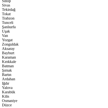
Sinop
Sivas
Tekirdağ
Tokat
Trabzon
Tunceli
Şanlıurfa
Uşak
Van
Yozgat
Zonguldak
Aksaray
Bayburt
Karaman
Kırıkkale
Batman
Şırnak
Bartın
Ardahan
Iğdır
Yalova
Karabük
Kilis
Osmaniye
Düzce