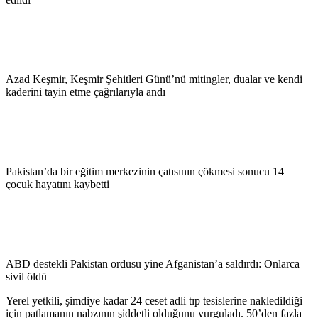
Azad Keşmir, Keşmir Şehitleri Günü’nü mitingler, dualar ve kendi
kaderini tayin etme çağrılarıyla andı
Pakistan’da bir eğitim merkezinin çatısının çökmesi sonucu 14
çocuk hayatını kaybetti
ABD destekli Pakistan ordusu yine Afganistan’a saldırdı: Onlarca
sivil öldü
Yerel yetkili, şimdiye kadar 24 ceset adli tıp tesislerine nakledildiği
için patlamanın nabzının şiddetli olduğunu vurguladı. 50’den fazla