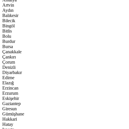
Artvin
Aydın
Balıkesir
Bilecik
Bingöl
Bitlis
Bolu
Burdur
Bursa
Çanakkale
Çankırı
Çorum
Denizli
Diyarbakır
Edirne
Elazığ
Erzincan
Erzurum
Eskişehir
Gaziantep
Giresun
Gümüşhane
Hakkari
Hatay