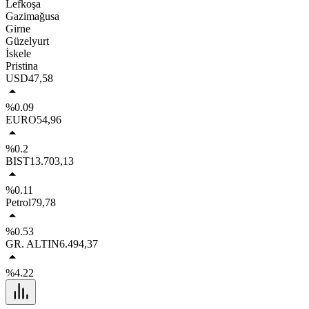
Lefkoşa
Gazimağusa
Girne
Güzelyurt
İskele
Pristina
USD
47,58
%0.09
EURO
54,96
%0.2
BIST
13.703,13
%0.11
Petrol
79,78
%0.53
GR. ALTIN
6.494,37
%4.22