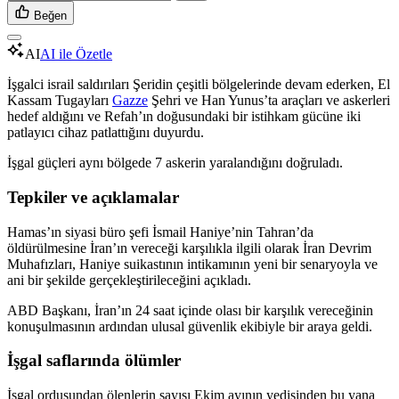
Beğen
AI
AI ile Özetle
İşgalci israil saldırıları Şeridin çeşitli bölgelerinde devam ederken, El
Kassam Tugayları
Gazze
Şehri ve Han Yunus’ta araçları ve askerleri
hedef aldığını ve Refah’ın doğusundaki bir istihkam gücüne iki
patlayıcı cihaz patlattığını duyurdu.
İşgal güçleri aynı bölgede 7 askerin yaralandığını doğruladı.
Tepkiler ve açıklamalar
Hamas’ın siyasi büro şefi İsmail Haniye’nin Tahran’da
öldürülmesine İran’ın vereceği karşılıkla ilgili olarak İran Devrim
Muhafızları, Haniye suikastının intikamının yeni bir senaryoyla ve
ani bir şekilde gerçekleştirileceğini açıkladı.
ABD Başkanı, İran’ın 24 saat içinde olası bir karşılık vereceğinin
konuşulmasının ardından ulusal güvenlik ekibiyle bir araya geldi.
İşgal saflarında ölümler
İşgal ordusundan ölenlerin sayısı Ekim ayının yedisinden bu yana