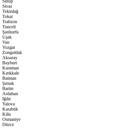
Sinop
Sivas
Tekirdağ
Tokat
Trabzon
Tunceli
Şanlıurfa
Uşak
Van
Yozgat
Zonguldak
Aksaray
Bayburt
Karaman
Kırıkkale
Batman
Şırnak
Bartın
Ardahan
Iğdır
Yalova
Karabük
Kilis
Osmaniye
Düzce