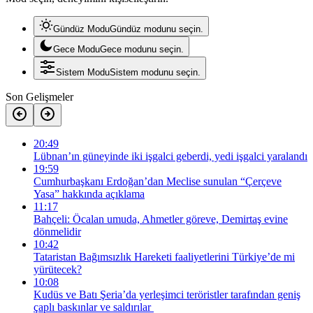
Gündüz Modu
Gündüz modunu seçin.
Gece Modu
Gece modunu seçin.
Sistem Modu
Sistem modunu seçin.
Son Gelişmeler
20:49
Lübnan’ın güneyinde iki işgalci geberdi, yedi işgalci yaralandı
19:59
Cumhurbaşkanı Erdoğan’dan Meclise sunulan “Çerçeve
Yasa” hakkında açıklama
11:17
Bahçeli: Öcalan umuda, Ahmetler göreve, Demirtaş evine
dönmelidir
10:42
Tataristan Bağımsızlık Hareketi faaliyetlerini Türkiye’de mi
yürütecek?
10:08
Kudüs ve Batı Şeria’da yerleşimci teröristler tarafından geniş
çaplı baskınlar ve saldırılar