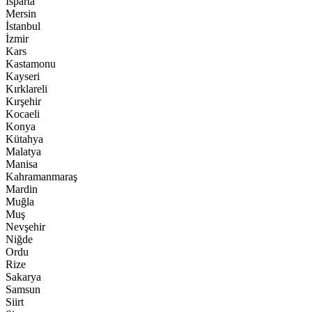
Isparta
Mersin
İstanbul
İzmir
Kars
Kastamonu
Kayseri
Kırklareli
Kırşehir
Kocaeli
Konya
Kütahya
Malatya
Manisa
Kahramanmaraş
Mardin
Muğla
Muş
Nevşehir
Niğde
Ordu
Rize
Sakarya
Samsun
Siirt