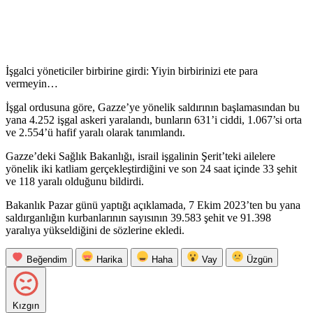
İşgalci yöneticiler birbirine girdi: Yiyin birbirinizi ete para
vermeyin…
İşgal ordusuna göre, Gazze’ye yönelik saldırının başlamasından bu
yana 4.252 işgal askeri yaralandı, bunların 631’i ciddi, 1.067’si orta
ve 2.554’ü hafif yaralı olarak tanımlandı.
Gazze’deki Sağlık Bakanlığı, israil işgalinin Şerit’teki ailelere
yönelik iki katliam gerçekleştirdiğini ve son 24 saat içinde 33 şehit
ve 118 yaralı olduğunu bildirdi.
Bakanlık Pazar günü yaptığı açıklamada, 7 Ekim 2023’ten bu yana
saldırganlığın kurbanlarının sayısının 39.583 şehit ve 91.398
yaralıya yükseldiğini de sözlerine ekledi.
Beğendim
Harika
Haha
Vay
Üzgün
Kızgın