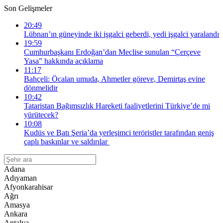
Son Gelişmeler
20:49
Lübnan’ın güneyinde iki işgalci geberdi, yedi işgalci yaralandı
19:59
Cumhurbaşkanı Erdoğan’dan Meclise sunulan “Çerçeve
Yasa” hakkında açıklama
11:17
Bahçeli: Öcalan umuda, Ahmetler göreve, Demirtaş evine
dönmelidir
10:42
Tataristan Bağımsızlık Hareketi faaliyetlerini Türkiye’de mi
yürütecek?
10:08
Kudüs ve Batı Şeria’da yerleşimci teröristler tarafından geniş
çaplı baskınlar ve saldırılar
Adana
Adıyaman
Afyonkarahisar
Ağrı
Amasya
Ankara
Antalya