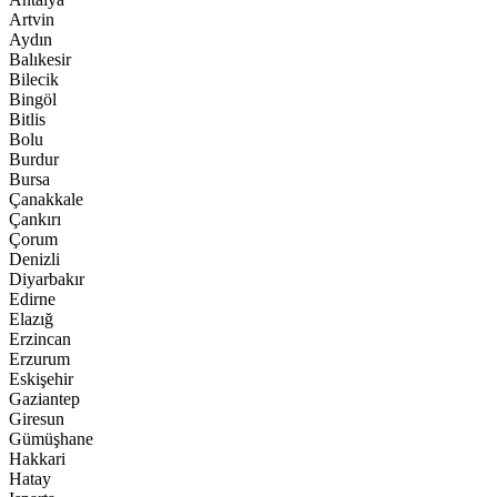
Artvin
Aydın
Balıkesir
Bilecik
Bingöl
Bitlis
Bolu
Burdur
Bursa
Çanakkale
Çankırı
Çorum
Denizli
Diyarbakır
Edirne
Elazığ
Erzincan
Erzurum
Eskişehir
Gaziantep
Giresun
Gümüşhane
Hakkari
Hatay