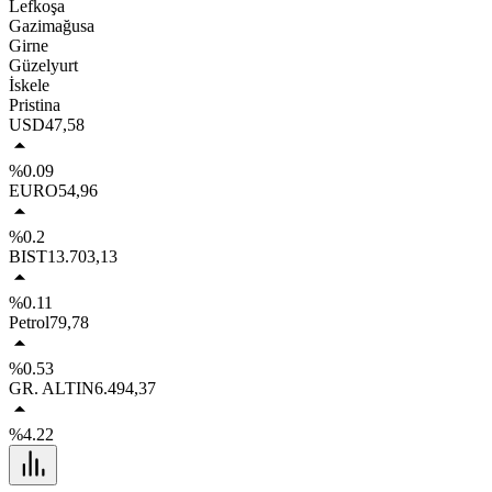
Lefkoşa
Gazimağusa
Girne
Güzelyurt
İskele
Pristina
USD
47,58
%0.09
EURO
54,96
%0.2
BIST
13.703,13
%0.11
Petrol
79,78
%0.53
GR. ALTIN
6.494,37
%4.22