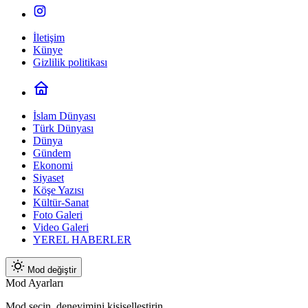
İletişim
Künye
Gizlilik politikası
İslam Dünyası
Türk Dünyası
Dünya
Gündem
Ekonomi
Siyaset
Köşe Yazısı
Kültür-Sanat
Foto Galeri
Video Galeri
YEREL HABERLER
Mod değiştir
Mod Ayarları
Mod seçin, deneyimini kişiselleştirin.