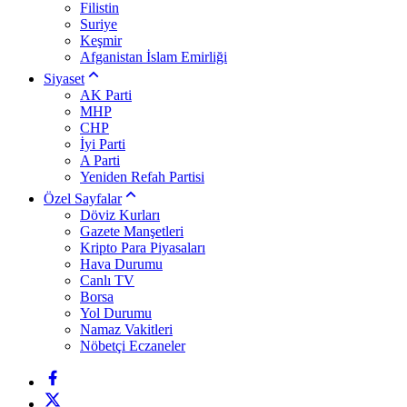
Filistin
Suriye
Keşmir
Afganistan İslam Emirliği
Siyaset
AK Parti
MHP
CHP
İyi Parti
A Parti
Yeniden Refah Partisi
Özel Sayfalar
Döviz Kurları
Gazete Manşetleri
Kripto Para Piyasaları
Hava Durumu
Canlı TV
Borsa
Yol Durumu
Namaz Vakitleri
Nöbetçi Eczaneler