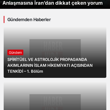
Anlaşmasına İran’dan dikkat çeken yorum
ediyor
Konusunda Endişelerini Dile Getiriyor
AÇISINDAN TENKİDİ – 1. Bölüm
Yayınlanacağını Açıkladı
Gündemden Haberler
Gündem
SPİRİTÜEL VE ASTROLOJİK PROPAGANDA
AKIMLARININ İSLAM HİKEMİYATI AÇISINDAN
TENKİDİ – 1. Bölüm