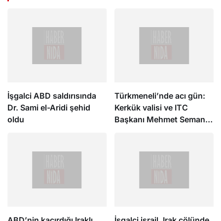
İşgalci ABD saldırısında
Türkmeneli’nde acı gün:
Dr. Sami el-Aridi şehid
Kerkük valisi ve ITC
oldu
Başkanı Mehmet Seman
Ağa’nın babası son
yolculuğuna uğurlandı
ABD’nin kaçırdığı Iraklı
İşgalci israil, Irak çölünde