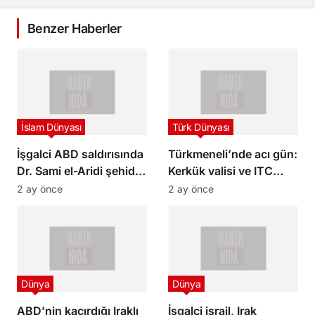
Benzer Haberler
İslam Dünyası
Türk Dünyası
İşgalci ABD saldırısında
Türkmeneli’nde acı gün:
Dr. Sami el-Aridi şehid
Kerkük valisi ve ITC
oldu
Başkanı Mehmet Seman
2 ay önce
2 ay önce
Ağa’nın babası son
yolculuğuna uğurlandı
Dünya
Dünya
ABD’nin kaçırdığı Iraklı
İşgalci israil, Irak