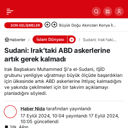
Büyük Doğu Akıncıları Konya İl
SON GELIŞMELER
Başkanlığı’nda “Hayalden
İslam Dünyası
Haberler
Sudani: Irak’taki
ABD askerlerine
Gerçeğe, Fikirden Tatbike”
Sudani: Irak’taki ABD askerlerine
artık gerek kalmadı
artık gerek kalmadı
Sohbeti Gerçekleştirildi
Irak Başbakanı Muhammed Şi'a el-Sudani, IŞİD
grubunu yenilgiye uğratmayı büyük ölçüde başardıkları
için ülkesinde artık ABD askerlerine ihtiyaç kalmadığını
ve yakında çekilmeleri için bir takvim açıklamayı
planladığını söyledi.
Haber Nida
tarafından yayınlandı
17 Eylül 2024, 10:04
yayınlandı
17 Eylül 2024,
10:05
güncellendi
1dk, 44sn