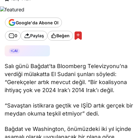
Google'da Abone Ol
0
Paylaş
Beğen
AI ile Özetle
AI
Salı günü Bağdat’ta Bloomberg Televizyonu’na
verdiği mülakatta El Sudani şunları söyledi:
“Gerekçeler artık mevcut değil. “Bir koalisyona
ihtiyaç yok ve 2024 Irak’ı 2014 Irak’ı değil.
“Savaştan istikrara geçtik ve IŞİD artık gerçek bir
meydan okuma teşkil etmiyor” dedi.
Bağdat ve Washington, önümüzdeki iki yıl içinde
aşamalı olarak uygulanacak bir plana göre