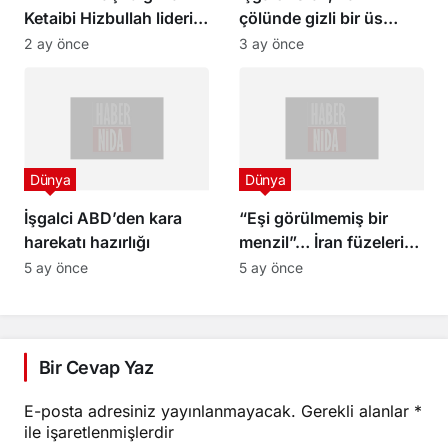
Ketaibi Hizbullah lideri
çölünde gizli bir üs
mahkeme önünde
kurmayı nasıl başardı?
2 ay önce
3 ay önce
Dünya
Dünya
İşgalci ABD’den kara
“Eşi görülmemiş bir
harekatı hazırlığı
menzil”… İran füzeleri
Hint Okyanusu’ndaki bir
5 ay önce
5 ay önce
İngiliz-Amerikan
üssünü vurdu
Bir Cevap Yaz
E-posta adresiniz yayınlanmayacak.
Gerekli alanlar
*
ile işaretlenmişlerdir