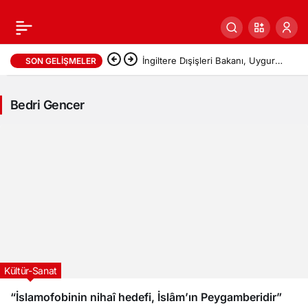
İngiltere Dışişleri Bakanı, Uygur
SON GELIŞMELER
soykırımı konusunda Çin’e karşı
Bedri Gencer
tavır alması yönündeki çağrılarla
karşı karşıya
Bedri
Gencer
Haberleri
Kültür-Sanat
“İslamofobinin nihaî hedefi, İslâm’ın Peygamberidir”