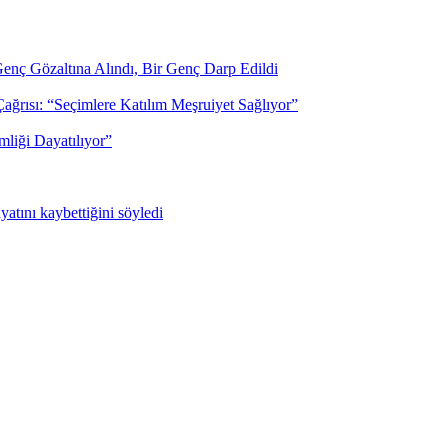
enç Gözaltına Alındı, Bir Genç Darp Edildi
rısı: “Seçimlere Katılım Meşruiyet Sağlıyor”
mliği Dayatılıyor”
yatını kaybettiğini söyledi