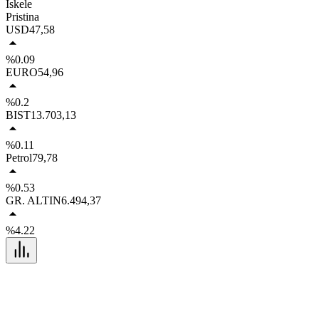
İskele
Pristina
USD
47,58
%0.09
EURO
54,96
%0.2
BIST
13.703,13
%0.11
Petrol
79,78
%0.53
GR. ALTIN
6.494,37
%4.22