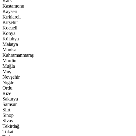
Kars
Kastamonu
Kayseri
Kırklareli
Kırşehir
Kocaeli
Konya
Kütahya
Malatya
Manisa
Kahramanmaraş
Mardin
Muğla
Muş
Nevşehir
Niğde
Ordu
Rize
Sakarya
Samsun
Siirt
Sinop
Sivas
Tekirdağ
Tokat