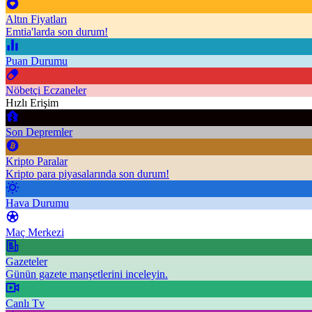
Altın Fiyatları
Emtia'larda son durum!
Puan Durumu
Nöbetçi Eczaneler
Hızlı Erişim
Son Depremler
Kripto Paralar
Kripto para piyasalarında son durum!
Hava Durumu
Maç Merkezi
Gazeteler
Günün gazete manşetlerini inceleyin.
Canlı Tv