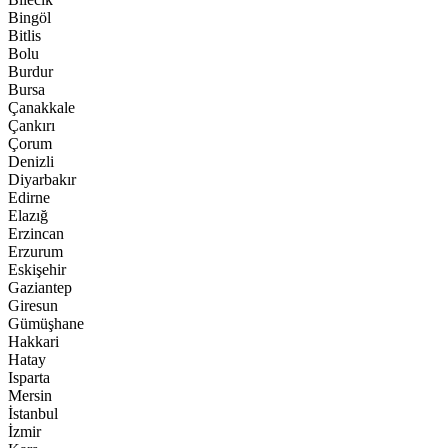
Bingöl
Bitlis
Bolu
Burdur
Bursa
Çanakkale
Çankırı
Çorum
Denizli
Diyarbakır
Edirne
Elazığ
Erzincan
Erzurum
Eskişehir
Gaziantep
Giresun
Gümüşhane
Hakkari
Hatay
Isparta
Mersin
İstanbul
İzmir