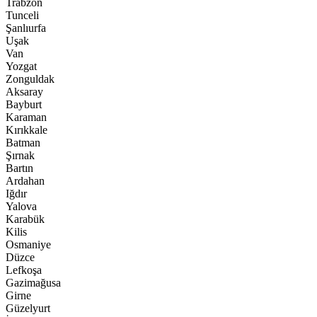
Trabzon
Tunceli
Şanlıurfa
Uşak
Van
Yozgat
Zonguldak
Aksaray
Bayburt
Karaman
Kırıkkale
Batman
Şırnak
Bartın
Ardahan
Iğdır
Yalova
Karabük
Kilis
Osmaniye
Düzce
Lefkoşa
Gazimağusa
Girne
Güzelyurt