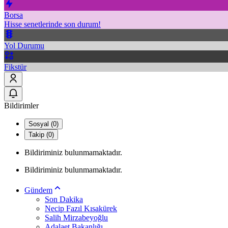
Borsa
Hisse senetlerinde son durum!
Yol Durumu
Fikstür
Bildirimler
Sosyal (0)
Takip (0)
Bildiriminiz bulunmamaktadır.
Bildiriminiz bulunmamaktadır.
Gündem
Son Dakika
Necip Fazıl Kısakürek
Salih Mirzabeyoğlu
Adalaet Bakanlığı