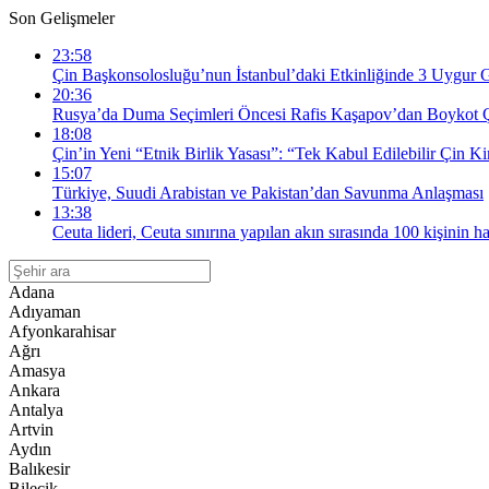
Son Gelişmeler
23:58
Çin Başkonsolosluğu’nun İstanbul’daki Etkinliğinde 3 Uygur G
20:36
Rusya’da Duma Seçimleri Öncesi Rafis Kaşapov’dan Boykot Çağ
18:08
Çin’in Yeni “Etnik Birlik Yasası”: “Tek Kabul Edilebilir Çin Ki
15:07
Türkiye, Suudi Arabistan ve Pakistan’dan Savunma Anlaşması
13:38
Ceuta lideri, Ceuta sınırına yapılan akın sırasında 100 kişinin ha
Adana
Adıyaman
Afyonkarahisar
Ağrı
Amasya
Ankara
Antalya
Artvin
Aydın
Balıkesir
Bilecik