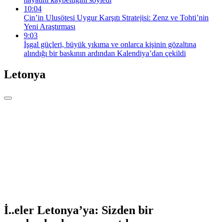
10:04
Çin’in Ulusötesi Uygur Karşıtı Stratejisi: Zenz ve Tohti’nin
Yeni Araştırması
9:03
İşgal güçleri, büyük yıkıma ve onlarca kişinin gözaltına
alındığı bir baskının ardından Kalendiya’dan çekildi
Letonya
İ..eler Letonya’ya: Sizden bir