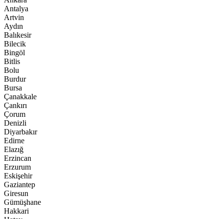
Antalya
Artvin
Aydın
Balıkesir
Bilecik
Bingöl
Bitlis
Bolu
Burdur
Bursa
Çanakkale
Çankırı
Çorum
Denizli
Diyarbakır
Edirne
Elazığ
Erzincan
Erzurum
Eskişehir
Gaziantep
Giresun
Gümüşhane
Hakkari