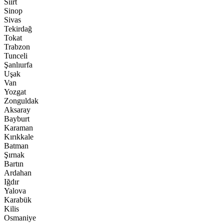
Siirt
Sinop
Sivas
Tekirdağ
Tokat
Trabzon
Tunceli
Şanlıurfa
Uşak
Van
Yozgat
Zonguldak
Aksaray
Bayburt
Karaman
Kırıkkale
Batman
Şırnak
Bartın
Ardahan
Iğdır
Yalova
Karabük
Kilis
Osmaniye