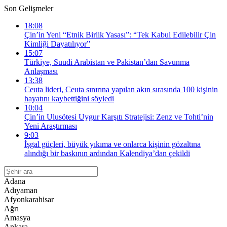
Son Gelişmeler
18:08
Çin’in Yeni “Etnik Birlik Yasası”: “Tek Kabul Edilebilir Çin
Kimliği Dayatılıyor”
15:07
Türkiye, Suudi Arabistan ve Pakistan’dan Savunma
Anlaşması
13:38
Ceuta lideri, Ceuta sınırına yapılan akın sırasında 100 kişinin
hayatını kaybettiğini söyledi
10:04
Çin’in Ulusötesi Uygur Karşıtı Stratejisi: Zenz ve Tohti’nin
Yeni Araştırması
9:03
İşgal güçleri, büyük yıkıma ve onlarca kişinin gözaltına
alındığı bir baskının ardından Kalendiya’dan çekildi
Adana
Adıyaman
Afyonkarahisar
Ağrı
Amasya
Ankara