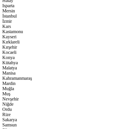
Hatay
Isparta
Mersin
İstanbul
İzmir
Kars
Kastamonu
Kayseri
Kırklareli
Kırşehir
Kocaeli
Konya
Kütahya
Malatya
Manisa
Kahramanmaraş
Mardin
Muğla
Muş
Nevşehir
Niğde
Ordu
Rize
Sakarya
Samsun