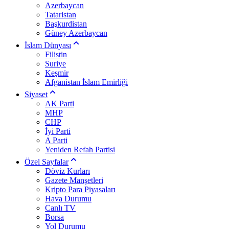
Azerbaycan
Tataristan
Başkurdistan
Güney Azerbaycan
İslam Dünyası
Filistin
Suriye
Keşmir
Afganistan İslam Emirliği
Siyaset
AK Parti
MHP
CHP
İyi Parti
A Parti
Yeniden Refah Partisi
Özel Sayfalar
Döviz Kurları
Gazete Manşetleri
Kripto Para Piyasaları
Hava Durumu
Canlı TV
Borsa
Yol Durumu