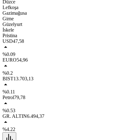
Düzce
Lefkoşa
Gazimağusa
Girne
Güzelyurt
İskele
Pristina
USD
47,58
%0.09
EURO
54,96
%0.2
BIST
13.703,13
%0.11
Petrol
79,78
%0.53
GR. ALTIN
6.494,37
%4.22