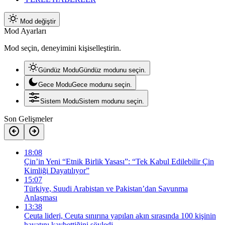
Mod değiştir
Mod Ayarları
Mod seçin, deneyimini kişiselleştirin.
Gündüz Modu
Gündüz modunu seçin.
Gece Modu
Gece modunu seçin.
Sistem Modu
Sistem modunu seçin.
Son Gelişmeler
18:08
Çin’in Yeni “Etnik Birlik Yasası”: “Tek Kabul Edilebilir Çin
Kimliği Dayatılıyor”
15:07
Türkiye, Suudi Arabistan ve Pakistan’dan Savunma
Anlaşması
13:38
Ceuta lideri, Ceuta sınırına yapılan akın sırasında 100 kişinin
hayatını kaybettiğini söyledi