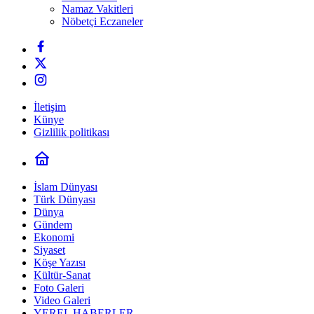
Namaz Vakitleri
Nöbetçi Eczaneler
İletişim
Künye
Gizlilik politikası
İslam Dünyası
Türk Dünyası
Dünya
Gündem
Ekonomi
Siyaset
Köşe Yazısı
Kültür-Sanat
Foto Galeri
Video Galeri
YEREL HABERLER