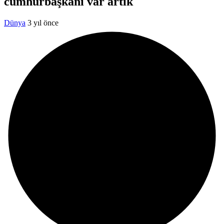
cumhurbaşkanı var artık
Dünya
3 yıl önce