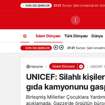
21:21
Suriye: Şam kırsalında bir ot
SON GELIŞMELER
bilançoya göre iki kişi hayatın
İslam Dünyası
Türk Dünyası
Dünya
21:21
Suriye: Şam kırsalın
SON GELIŞMELER
İslam Dünyası
Haberler
UNICEF: S
UNICEF: Silahlı kişile
gıda kamyonunu gasp
Birleşmiş Milletler Çocuklara Yard
açıklamada, Gazze’de örgütün büros