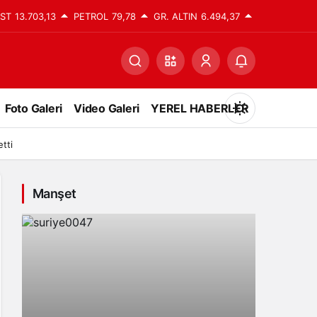
IST
13.703,13
PETROL
79,78
GR. ALTIN
6.494,37
Foto Galeri
Video Galeri
YEREL HABERLER
Mod
değiştir
tti
Manşet
Gündüz Modu
Gündüz modunu seçin.
Gece Modu
Gece modunu seçin.