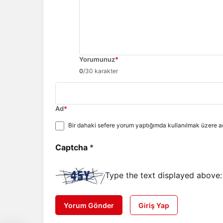
Yorumunuz
*
0
/30 karakter
Ad
*
Bir dahaki sefere yorum yaptığımda kullanılmak üzere ad
Captcha
*
Type the text displayed above:
Yorum Gönder
Giriş Yap