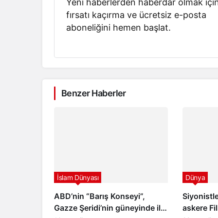
Yeni haberlerden haberdar olmak içi
fırsatı kaçırma ve ücretsiz e-posta
aboneliğini hemen başlat.
Benzer Haberler
İslam Dünyası
Dünya
ABD’nin “Barış Konseyi”,
Siyonistle
Gazze Şeridi’nin güneyinde ilk
askere Fil