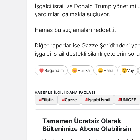
İşgalci israil ve Donald Trump yönetimi u
yardımları çalmakla suçluyor.
Hamas bu suçlamaları reddetti.
Diğer raporlar ise Gazze Şeridi’ndeki ya
işgalci israil destekli silahlı çetelerin s
Beğendim
Harika
Haha
Vay
HABERLE ILGILI DAHA FAZLASI
#
Filistin
#
Gazze
#
İşgalci İsrail
#
UNICEF
Tamamen Ücretsiz Olarak
Bültenimize Abone Olabilirsin