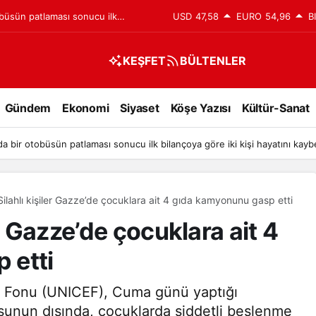
obüsün patlaması sonucu ilk
USD
47,58
EURO
54,96
B
ı kaybetti
KEŞFET
BÜLTENLER
Gündem
Ekonomi
Siyaset
Köşe Yazısı
Kültür-Sanat
da bir otobüsün patlaması sonucu ilk bilançoya göre iki kişi hayatını kaybe
ilahlı kişiler Gazze’de çocuklara ait 4 gıda kamyonunu gasp etti
r Gazze’de çocuklara ait 4
 etti
ım Fonu (UNICEF), Cuma günü yaptığı
unun dışında, çocuklarda şiddetli beslenme