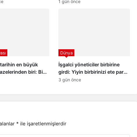
ce
1 gün önce
ası
Dünya
tarihin en büyük
İşgalci yöneticiler birbirine
azelerinden biri: Bin
girdi: Yiyin birbirinizi ete para
n sürenin ardından
vermeyin…
3 gün önce
çıkarılan 112 şehit
erildi
 alanlar
*
ile işaretlenmişlerdir