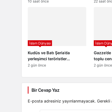
askeri üssün inşası için
10 saat önce
22 saat ön
hazırlık yapıyor
İslam Dünyası
İslam Düny
Kudüs ve Batı Şeria’da
Gazze’de 
yerleşimci teröristler
toplu cen
tarafından geniş çaplı
günü aşkı
2 gün önce
2 gün önce
baskınlar ve saldırılar
enkazdan 
toprağa v
Bir Cevap Yaz
E-posta adresiniz yayınlanmayacak.
Gerekli