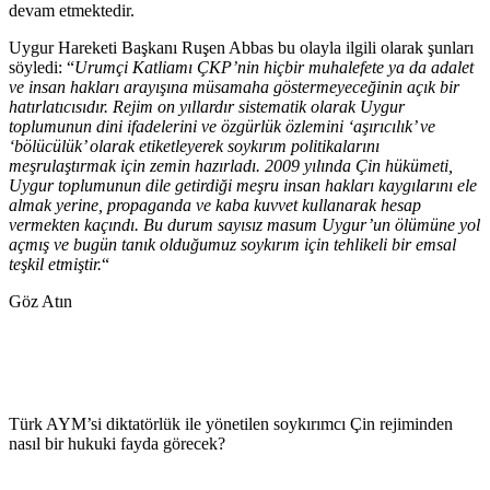
devam etmektedir.
Uygur Hareketi Başkanı Ruşen Abbas bu olayla ilgili olarak şunları
söyledi: “
Urumçi Katliamı ÇKP’nin hiçbir muhalefete ya da adalet
ve insan hakları arayışına müsamaha göstermeyeceğinin açık bir
hatırlatıcısıdır. Rejim on yıllardır sistematik olarak Uygur
toplumunun dini ifadelerini ve özgürlük özlemini ‘aşırıcılık’ ve
‘bölücülük’ olarak etiketleyerek soykırım politikalarını
meşrulaştırmak için zemin hazırladı. 2009 yılında Çin hükümeti,
Uygur toplumunun dile getirdiği meşru insan hakları kaygılarını ele
almak yerine, propaganda ve kaba kuvvet kullanarak hesap
vermekten kaçındı. Bu durum sayısız masum Uygur’un ölümüne yol
açmış ve bugün tanık olduğumuz soykırım için tehlikeli bir emsal
teşkil etmiştir.
“
Göz Atın
Türk AYM’si diktatörlük ile yönetilen soykırımcı Çin rejiminden
nasıl bir hukuki fayda görecek?