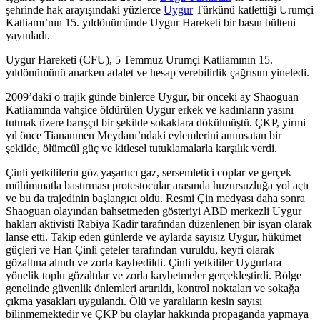
şehrinde hak arayışındaki yüzlerce
Uygur
Türkünü katlettiği Urumçi
Katliamı’nın 15. yıldönümünde Uygur Hareketi bir basın bülteni
yayınladı.
Uygur Hareketi (CFU), 5 Temmuz Urumçi Katliamının 15.
yıldönümünü anarken adalet ve hesap verebilirlik çağrısını yineledi.
2009’daki o trajik günde binlerce Uygur, bir önceki ay Shaoguan
Katliamında vahşice öldürülen Uygur erkek ve kadınların yasını
tutmak üzere barışçıl bir şekilde sokaklara dökülmüştü. ÇKP, yirmi
yıl önce Tiananmen Meydanı’ndaki eylemlerini anımsatan bir
şekilde, ölümcül güç ve kitlesel tutuklamalarla karşılık verdi.
Çinli yetkililerin göz yaşartıcı gaz, sersemletici coplar ve gerçek
mühimmatla bastırması protestocular arasında huzursuzluğa yol açtı
ve bu da trajedinin başlangıcı oldu. Resmi Çin medyası daha sonra
Shaoguan olayından bahsetmeden gösteriyi ABD merkezli Uygur
hakları aktivisti Rabiya Kadir tarafından düzenlenen bir isyan olarak
lanse etti. Takip eden günlerde ve aylarda sayısız Uygur, hükümet
güçleri ve Han Çinli çeteler tarafından vuruldu, keyfi olarak
gözaltına alındı ve zorla kaybedildi. Çinli yetkililer Uygurlara
yönelik toplu gözaltılar ve zorla kaybetmeler gerçekleştirdi. Bölge
genelinde güvenlik önlemleri artırıldı, kontrol noktaları ve sokağa
çıkma yasakları uygulandı. Ölü ve yaralıların kesin sayısı
bilinmemektedir ve ÇKP bu olaylar hakkında propaganda yapmaya