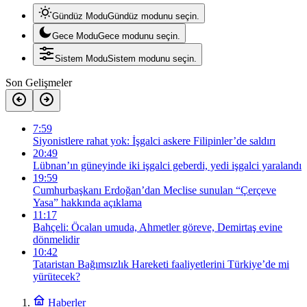
Gündüz Modu
Gündüz modunu seçin.
Gece Modu
Gece modunu seçin.
Sistem Modu
Sistem modunu seçin.
Son Gelişmeler
7:59
Siyonistlere rahat yok: İşgalci askere Filipinler’de saldırı
20:49
Lübnan’ın güneyinde iki işgalci geberdi, yedi işgalci yaralandı
19:59
Cumhurbaşkanı Erdoğan’dan Meclise sunulan “Çerçeve
Yasa” hakkında açıklama
11:17
Bahçeli: Öcalan umuda, Ahmetler göreve, Demirtaş evine
dönmelidir
10:42
Tataristan Bağımsızlık Hareketi faaliyetlerini Türkiye’de mi
yürütecek?
Haberler