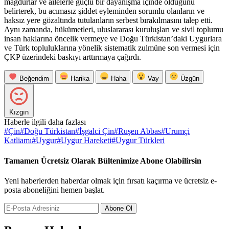
mağdurlar ve ailelerle güçlü bir dayanışma içinde olduğunu
belirterek, bu acımasız şiddet eyleminden sorumlu olanların ve
haksız yere gözaltında tutulanların serbest bırakılmasını talep etti.
Aynı zamanda, hükümetleri, uluslararası kuruluşları ve sivil toplumu
insan haklarına öncelik vermeye ve Doğu Türkistan’daki Uygurlara
ve Türk topluluklarına yönelik sistematik zulmüne son vermesi için
ÇKP üzerindeki baskıyı arttırmaya çağırdı.
Beğendim
Harika
Haha
Vay
Üzgün
Kızgın
Haberle ilgili daha fazlası
#
Çin
#
Doğu Türkistan
#
İşgalci Çin
#
Ruşen Abbas
#
Urumçi
Katliamı
#
Uygur
#
Uygur Hareketi
#
Uygur Türkleri
Tamamen Ücretsiz Olarak Bültenimize Abone Olabilirsin
Yeni haberlerden haberdar olmak için fırsatı kaçırma ve ücretsiz e-
posta aboneliğini hemen başlat.
Abone Ol