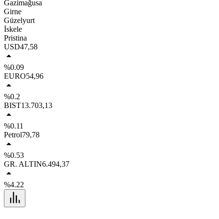
Gazimağusa
Girne
Güzelyurt
İskele
Pristina
USD
47,58
%0.09
EURO
54,96
%0.2
BIST
13.703,13
%0.11
Petrol
79,78
%0.53
GR. ALTIN
6.494,37
%4.22