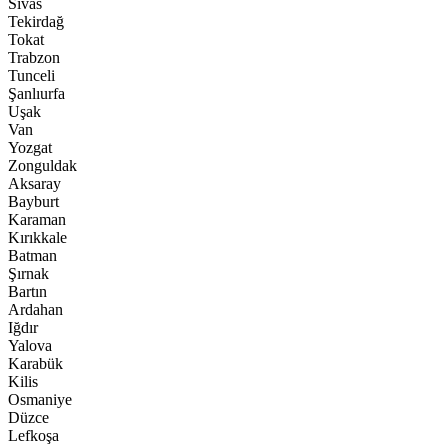
Sivas
Tekirdağ
Tokat
Trabzon
Tunceli
Şanlıurfa
Uşak
Van
Yozgat
Zonguldak
Aksaray
Bayburt
Karaman
Kırıkkale
Batman
Şırnak
Bartın
Ardahan
Iğdır
Yalova
Karabük
Kilis
Osmaniye
Düzce
Lefkoşa