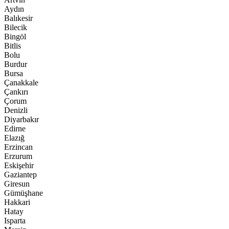
Aydın
Balıkesir
Bilecik
Bingöl
Bitlis
Bolu
Burdur
Bursa
Çanakkale
Çankırı
Çorum
Denizli
Diyarbakır
Edirne
Elazığ
Erzincan
Erzurum
Eskişehir
Gaziantep
Giresun
Gümüşhane
Hakkari
Hatay
Isparta