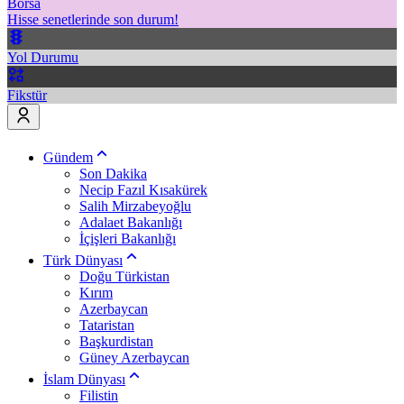
Borsa
Hisse senetlerinde son durum!
Yol Durumu
Fikstür
Gündem
Son Dakika
Necip Fazıl Kısakürek
Salih Mirzabeyoğlu
Adalaet Bakanlığı
İçişleri Bakanlığı
Türk Dünyası
Doğu Türkistan
Kırım
Azerbaycan
Tataristan
Başkurdistan
Güney Azerbaycan
İslam Dünyası
Filistin