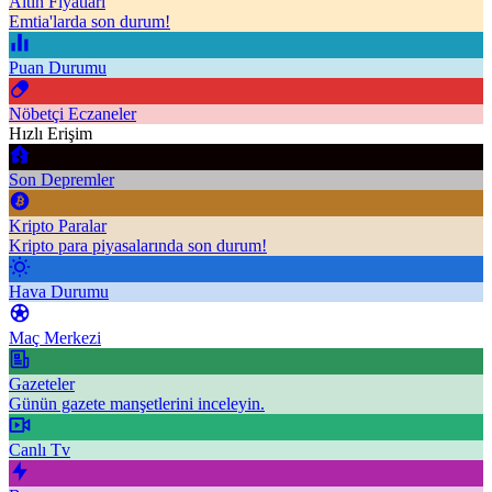
Altın Fiyatları
Emtia'larda son durum!
Puan Durumu
Nöbetçi Eczaneler
Hızlı Erişim
Son Depremler
Kripto Paralar
Kripto para piyasalarında son durum!
Hava Durumu
Maç Merkezi
Gazeteler
Günün gazete manşetlerini inceleyin.
Canlı Tv