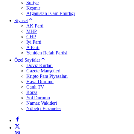
Suriye
Keşmir
Afganistan İslam Emirliği
Siyaset
AK Parti
MHP
CHP
İyi Parti
A Parti
Yeniden Refah Partisi
Özel Sayfalar
Döviz Kurları
Gazete Manşetleri
Kripto Para Piyasaları
Hava Durumu
Canlı TV
Borsa
Yol Durumu
Namaz Vakitleri
Nöbetçi Eczaneler