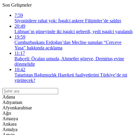
Son Gelişmeler
7:59
Siyonistlere rahat yok: İşgalci askere Filipinler’de saldırı
20:49
Lübnan’ın güneyinde iki işgalci geberdi, yedi işgalci yaralandı
19:59
Cumhurbaşkanı Erdoğan’dan Meclise sunulan “Çerçeve
Yasa” hakkında açıklama
11:17
Bahçeli: Öcalan umuda, Ahmetler göreve, Demirtaş evine
dönmelidir
10:42
Tataristan Bağımsızlık Hareketi faaliyetlerini Türkiye’de mi
yürütecek?
Adana
Adıyaman
Afyonkarahisar
Ağrı
Amasya
Ankara
Antalya
Artvin