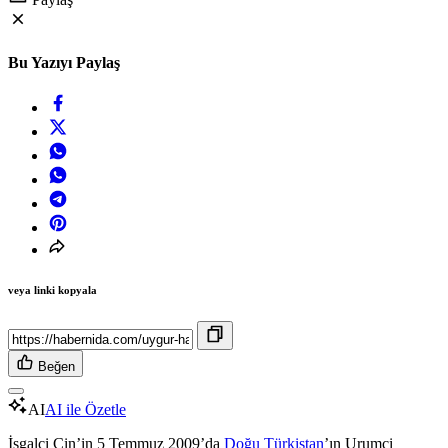
Bu Yazıyı Paylaş
veya linki kopyala
Beğen
AI
AI ile Özetle
İşgalci Çin’in 5 Temmuz 2009’da
Doğu Türkistan
’ın Urumçi