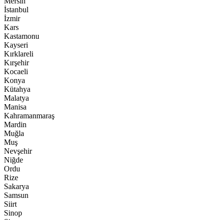
Mersin
İstanbul
İzmir
Kars
Kastamonu
Kayseri
Kırklareli
Kırşehir
Kocaeli
Konya
Kütahya
Malatya
Manisa
Kahramanmaraş
Mardin
Muğla
Muş
Nevşehir
Niğde
Ordu
Rize
Sakarya
Samsun
Siirt
Sinop