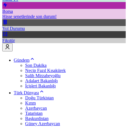
Borsa
Hisse senetlerinde son durum!
Yol Durumu
Fikstür
Gündem
Son Dakika
Necip Fazıl Kısakürek
Salih Mirzabeyoğlu
Adalaet Bakanlığı
İçişleri Bakanlığı
Türk Dünyası
Doğu Türkistan
Kırım
Azerbaycan
Tataristan
Başkurdistan
Güney Azerbaycan