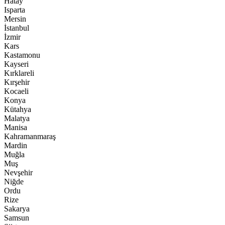
Hatay
Isparta
Mersin
İstanbul
İzmir
Kars
Kastamonu
Kayseri
Kırklareli
Kırşehir
Kocaeli
Konya
Kütahya
Malatya
Manisa
Kahramanmaraş
Mardin
Muğla
Muş
Nevşehir
Niğde
Ordu
Rize
Sakarya
Samsun