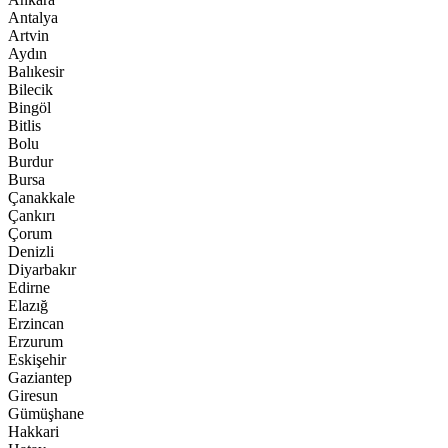
Antalya
Artvin
Aydın
Balıkesir
Bilecik
Bingöl
Bitlis
Bolu
Burdur
Bursa
Çanakkale
Çankırı
Çorum
Denizli
Diyarbakır
Edirne
Elazığ
Erzincan
Erzurum
Eskişehir
Gaziantep
Giresun
Gümüşhane
Hakkari