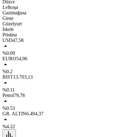
Düzce
Lefkoşa
Gazimağusa
Girne
Güzelyurt
İskele
Pristina
USD
47,58
%0.09
EURO
54,96
%0.2
BIST
13.703,13
%0.11
Petrol
79,78
%0.53
GR. ALTIN
6.494,37
%4.22