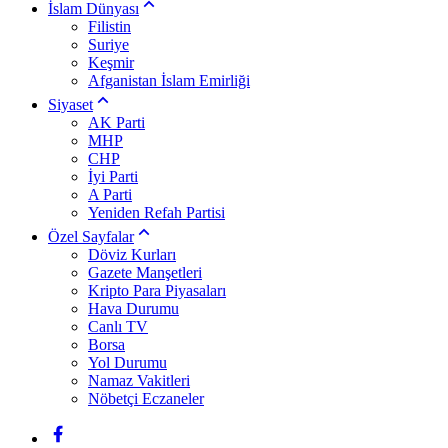
İslam Dünyası
Filistin
Suriye
Keşmir
Afganistan İslam Emirliği
Siyaset
AK Parti
MHP
CHP
İyi Parti
A Parti
Yeniden Refah Partisi
Özel Sayfalar
Döviz Kurları
Gazete Manşetleri
Kripto Para Piyasaları
Hava Durumu
Canlı TV
Borsa
Yol Durumu
Namaz Vakitleri
Nöbetçi Eczaneler