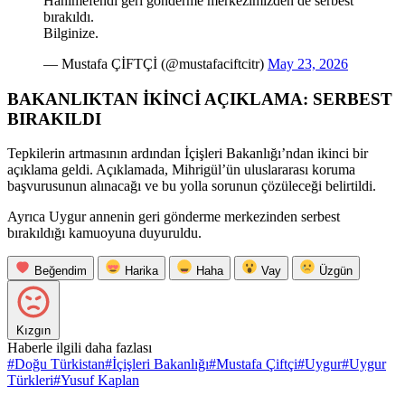
Hanımefendi geri gönderme merkezimizden de serbest
bırakıldı.
Bilginize.
— Mustafa ÇİFTÇİ (@mustafaciftcitr)
May 23, 2026
BAKANLIKTAN İKİNCİ AÇIKLAMA: SERBEST
BIRAKILDI
Tepkilerin artmasının ardından İçişleri Bakanlığı’ndan ikinci bir
açıklama geldi. Açıklamada, Mihrigül’ün uluslararası koruma
başvurusunun alınacağı ve bu yolla sorunun çözüleceği belirtildi.
Ayrıca Uygur annenin geri gönderme merkezinden serbest
bırakıldığı kamuoyuna duyuruldu.
Beğendim
Harika
Haha
Vay
Üzgün
Kızgın
Haberle ilgili daha fazlası
#
Doğu Türkistan
#
İçişleri Bakanlığı
#
Mustafa Çiftçi
#
Uygur
#
Uygur
Türkleri
#
Yusuf Kaplan