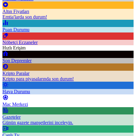
Altın Fiyatları
Emtia'larda son durum!
Puan Durumu
Nöbetçi Eczaneler
Hızlı Erişim
Son Depremler
Kripto Paralar
Kripto para piyasalarında son durum!
Hava Durumu
Maç Merkezi
Gazeteler
Günün gazete manşetlerini inceleyin.
Canlı Tv