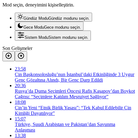
Mod seçin, deneyimini kişiselleştirin.
Gündüz Modu
Gündüz modunu seçin.
Gece Modu
Gece modunu seçin.
Sistem Modu
Sistem modunu seçin.
Son Gelişmeler
23:58
Çin Başkonsolosluğu’nun İstanbul’daki Etkinliğinde 3 Uygur
Genç Gözaltına Alındı, Bir Genç Darp Edildi
20:36
Rusya’da Duma Seçimleri Öncesi Rafis Kaşapov’dan Boykot
Çağrısı: “Seçimlere Katılım Meşruiyet Sağlıyor”
18:08
Çin’in Yeni “Etnik Birlik Yasası”: “Tek Kabul Edilebilir Çin
Kimliği Dayatılıyor”
15:07
Türkiye, Suudi Arabistan ve Pakistan’dan Savunma
Anlaşması
13:38