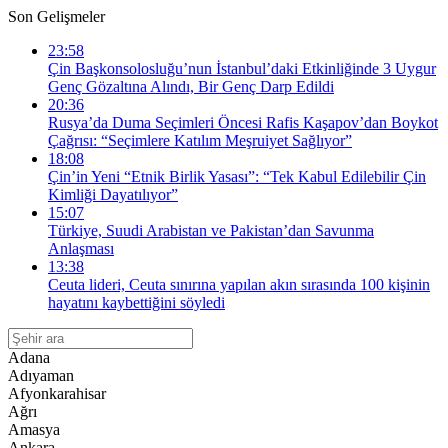
Son Gelişmeler
23:58
Çin Başkonsolosluğu’nun İstanbul’daki Etkinliğinde 3 Uygur
Genç Gözaltına Alındı, Bir Genç Darp Edildi
20:36
Rusya’da Duma Seçimleri Öncesi Rafis Kaşapov’dan Boykot
Çağrısı: “Seçimlere Katılım Meşruiyet Sağlıyor”
18:08
Çin’in Yeni “Etnik Birlik Yasası”: “Tek Kabul Edilebilir Çin
Kimliği Dayatılıyor”
15:07
Türkiye, Suudi Arabistan ve Pakistan’dan Savunma
Anlaşması
13:38
Ceuta lideri, Ceuta sınırına yapılan akın sırasında 100 kişinin
hayatını kaybettiğini söyledi
Adana
Adıyaman
Afyonkarahisar
Ağrı
Amasya
Ankara