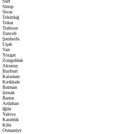
Siirt
Sinop
Sivas
Tekirdağ
Tokat
Trabzon
Tunceli
Şanlıurfa
Uşak
Van
Yozgat
Zonguldak
Aksaray
Bayburt
Karaman
Kırıkkale
Batman
Şırnak
Bartın
Ardahan
Iğdır
Yalova
Karabük
Kilis
Osmaniye