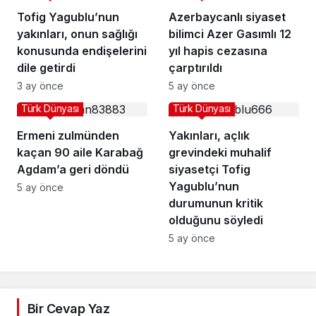
Tofig Yagublu’nun
Azerbaycanlı siyaset
yakınları, onun sağlığı
bilimci Azer Gasımlı 12
konusunda endişelerini
yıl hapis cezasına
dile getirdi
çarptırıldı
3 ay önce
5 ay önce
Türk Dünyası
Türk Dünyası
Ermeni zulmünden
Yakınları, açlık
kaçan 90 aile Karabağ
grevindeki muhalif
Agdam’a geri döndü
siyasetçi Tofig
Yagublu’nun
5 ay önce
durumunun kritik
olduğunu söyledi
5 ay önce
Bir Cevap Yaz