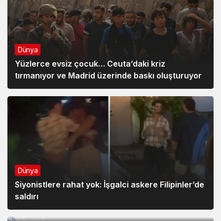
Dünya
Yüzlerce evsiz çocuk… Ceuta’daki kriz
tırmanıyor ve Madrid üzerinde baskı oluşturuyor
Dünya
Siyonistlere rahat yok: İşgalci askere Filipinler’de
Dünya
saldırı
Lübnan’ın güneyinde iki işgalci geberdi, yedi
işgalci yaralandı