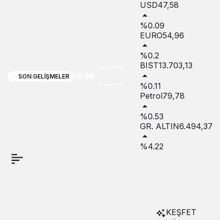
USD
47,58
%0.09
Çin-Siyonizm
EURO
54,96
İttifakının
%0.2
BIST
13.703,13
Bilinmeyenleri
16:58
SON GELIŞMELER
Ankara’da
%0.11
Petrol
79,78
Masaya
%0.53
Yatırılacak
GR. ALTIN
6.494,37
%4.22
KEŞFET