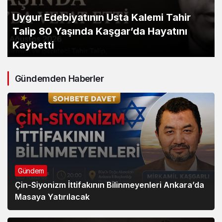
Çeçen muhaliflerin annesi Zarema
Musayeva’nın tahliyesi için başvuru
Gündemden Haberler
Gündem
Çin-Siyonizm İttifakının Bilinmeyenleri Ankara’da
Masaya Yatırılacak