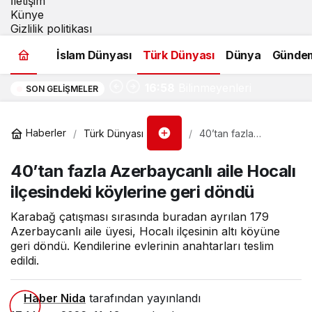
İletişim
Künye
Gizlilik politikası
Çin-Siyonizm
İslam Dünyası
Türk Dünyası
Dünya
Günde
İttifakının
16:58
Bilinmeyenleri
SON GELIŞMELER
Ankara’da Masaya
Haberler
Türk Dünyası
40’tan fazla
Yatırılacak
Azerbaycanlı aile
Hocalı ilçesindeki
40’tan fazla Azerbaycanlı aile Hocalı
köylerine geri
döndü
ilçesindeki köylerine geri döndü
Karabağ çatışması sırasında buradan ayrılan 179
Azerbaycanlı aile üyesi, Hocalı ilçesinin altı köyüne
geri döndü. Kendilerine evlerinin anahtarları teslim
edildi.
Haber Nida
tarafından yayınlandı