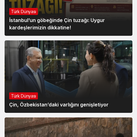
Türk Dünyası
İstanbul’un göbeğinde Çin tuzağı: Uygur
kardeşlerimizin dikkatine!
Türk Dünyası
Çin, Özbekistan’daki varlığını genişletiyor