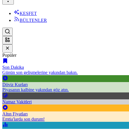
KEŞFET
BÜLTENLER
Popüler
Son Dakika
Günün son gelişmelerine yakından bakın.
Döviz Kurları
Piyasanın kalbine yakından göz atın.
Namaz Vakitleri
Altın Fiyatları
Emtia'larda son durum!