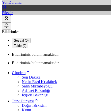
Yol Durumu
Fikstür
Bildirimler
Sosyal (0)
Takip (0)
Bildiriminiz bulunmamaktadır.
Bildiriminiz bulunmamaktadır.
Gündem
Son Dakika
Necip Fazıl Kısakürek
Salih Mirzabeyoğlu
Adalaet Bakanlığı
İçişleri Bakanlığı
Türk Dünyası
Doğu Türkistan
Kırım