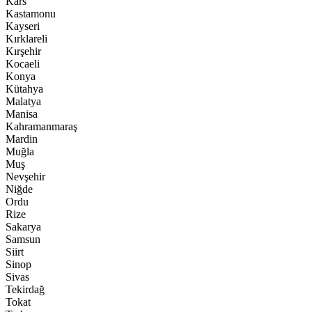
Kars
Kastamonu
Kayseri
Kırklareli
Kırşehir
Kocaeli
Konya
Kütahya
Malatya
Manisa
Kahramanmaraş
Mardin
Muğla
Muş
Nevşehir
Niğde
Ordu
Rize
Sakarya
Samsun
Siirt
Sinop
Sivas
Tekirdağ
Tokat