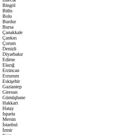
Bingöl
Bitlis
Bolu
Burdur
Bursa
Çanakkale
Çankırı
Çorum
Denizli
Diyarbakır
Edirne
Elazığ
Erzincan
Erzurum
Eskişehir
Gaziantep
Giresun
Gümüşhane
Hakkari
Hatay
Isparta
Mersin
İstanbul
İzmir