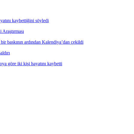
yatını kaybettiğini söyledi
i Araştırması
ı bir baskının ardından Kalendiya’dan çekildi
aldırı
ya göre iki kişi hayatını kaybetti