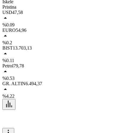
İskele
Pristina
USD
47,58
%0.09
EURO
54,96
%0.2
BIST
13.703,13
%0.11
Petrol
79,78
%0.53
GR. ALTIN
6.494,37
%4.22