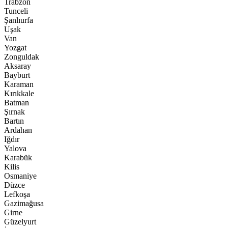
Trabzon
Tunceli
Şanlıurfa
Uşak
Van
Yozgat
Zonguldak
Aksaray
Bayburt
Karaman
Kırıkkale
Batman
Şırnak
Bartın
Ardahan
Iğdır
Yalova
Karabük
Kilis
Osmaniye
Düzce
Lefkoşa
Gazimağusa
Girne
Güzelyurt