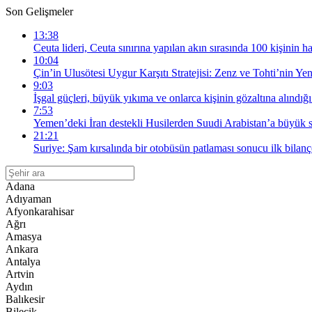
Son Gelişmeler
13:38
Ceuta lideri, Ceuta sınırına yapılan akın sırasında 100 kişinin ha
10:04
Çin’in Ulusötesi Uygur Karşıtı Stratejisi: Zenz ve Tohti’nin Yen
9:03
İşgal güçleri, büyük yıkıma ve onlarca kişinin gözaltına alındığ
7:53
Yemen’deki İran destekli Husilerden Suudi Arabistan’a büyük s
21:21
Suriye: Şam kırsalında bir otobüsün patlaması sonucu ilk bilanço
Adana
Adıyaman
Afyonkarahisar
Ağrı
Amasya
Ankara
Antalya
Artvin
Aydın
Balıkesir
Bilecik