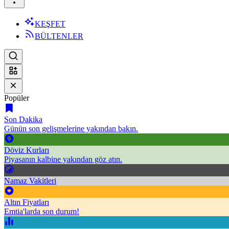
KEŞFET
BÜLTENLER
Popüler
Son Dakika
Günün son gelişmelerine yakından bakın.
Döviz Kurları
Piyasanın kalbine yakından göz atın.
Namaz Vakitleri
Altın Fiyatları
Emtia'larda son durum!