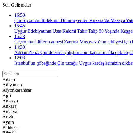
Son Gelişmeler
16:58
Çin-Siyonizm İttifakının Bilinmeyenleri Ankara’da Masaya Yatı
15:45
Uygur Edebiyatının Usta Kalemi Tahir Talip 80 Yaşında Kaşgar
15:28
Çeçen muhaliflerin annesi Zarema Musayeva’nın tahliyesi için
14:30
Adrian Zenz: Çin’de zorla çalıştırmanın kapsamı hâlâ çok büy
12:03
İstanbul’un göbeğinde Çin tuzağı: Uygur kardeşlerimizin dikka
Adana
Adıyaman
Afyonkarahisar
Ağrı
Amasya
Ankara
Antalya
Artvin
Aydın
Balıkesir
Bilecik