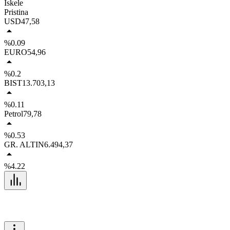
İskele
Pristina
USD
47,58
%0.09
EURO
54,96
%0.2
BIST
13.703,13
%0.11
Petrol
79,78
%0.53
GR. ALTIN
6.494,37
%4.22