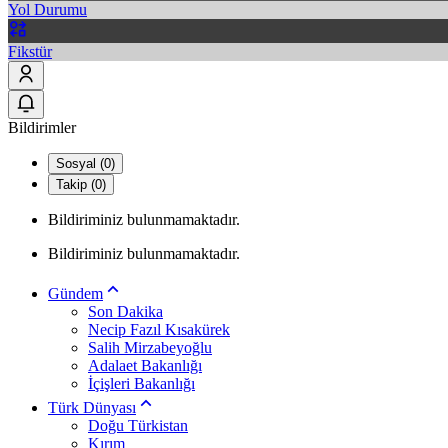
Yol Durumu
Fikstür
Bildirimler
Sosyal (0)
Takip (0)
Bildiriminiz bulunmamaktadır.
Bildiriminiz bulunmamaktadır.
Gündem
Son Dakika
Necip Fazıl Kısakürek
Salih Mirzabeyoğlu
Adalaet Bakanlığı
İçişleri Bakanlığı
Türk Dünyası
Doğu Türkistan
Kırım