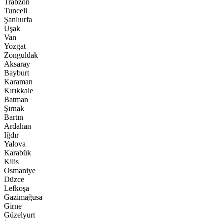
Trabzon
Tunceli
Şanlıurfa
Uşak
Van
Yozgat
Zonguldak
Aksaray
Bayburt
Karaman
Kırıkkale
Batman
Şırnak
Bartın
Ardahan
Iğdır
Yalova
Karabük
Kilis
Osmaniye
Düzce
Lefkoşa
Gazimağusa
Girne
Güzelyurt