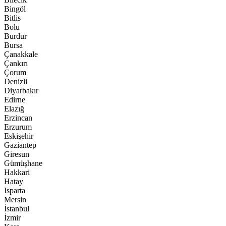
Bingöl
Bitlis
Bolu
Burdur
Bursa
Çanakkale
Çankırı
Çorum
Denizli
Diyarbakır
Edirne
Elazığ
Erzincan
Erzurum
Eskişehir
Gaziantep
Giresun
Gümüşhane
Hakkari
Hatay
Isparta
Mersin
İstanbul
İzmir