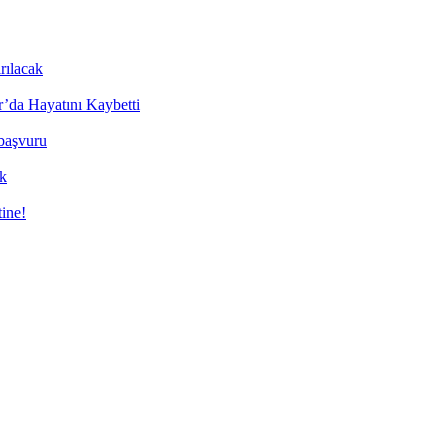
rılacak
’da Hayatını Kaybetti
 başvuru
ük
tine!