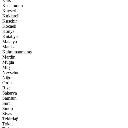
Kars
Kastamonu
Kayseri
Kırklareli
Kırşehir
Kocaeli
Konya
Kütahya
Malatya
Manisa
Kahramanmaraş
Mardin
Muğla
Muş
Nevşehir
Niğde
Ordu
Rize
Sakarya
Samsun
Siirt
Sinop
Sivas
Tekirdağ
Tokat