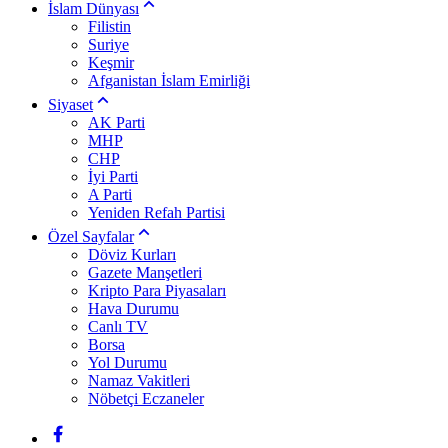
İslam Dünyası
Filistin
Suriye
Keşmir
Afganistan İslam Emirliği
Siyaset
AK Parti
MHP
CHP
İyi Parti
A Parti
Yeniden Refah Partisi
Özel Sayfalar
Döviz Kurları
Gazete Manşetleri
Kripto Para Piyasaları
Hava Durumu
Canlı TV
Borsa
Yol Durumu
Namaz Vakitleri
Nöbetçi Eczaneler