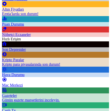
Altın Fiyatları
Emtia'larda son durum!
Puan Durumu
Nöbetçi Eczaneler
Hızlı Erişim
Son Depremler
Kripto Paralar
Kripto para piyasalarında son durum!
Hava Durumu
Maç Merkezi
Gazeteler
Günün gazete manşetlerini inceleyin.
Canlı Tv