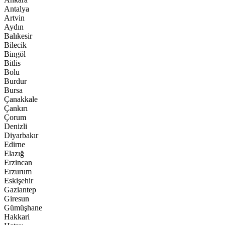
Antalya
Artvin
Aydın
Balıkesir
Bilecik
Bingöl
Bitlis
Bolu
Burdur
Bursa
Çanakkale
Çankırı
Çorum
Denizli
Diyarbakır
Edirne
Elazığ
Erzincan
Erzurum
Eskişehir
Gaziantep
Giresun
Gümüşhane
Hakkari