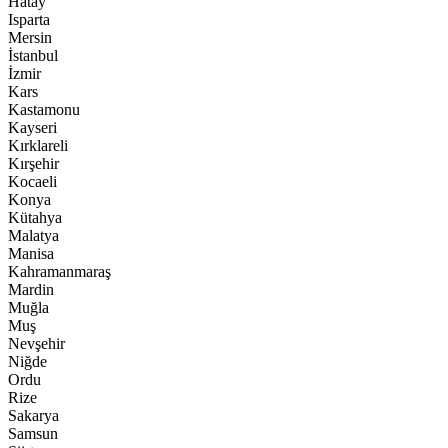
Hatay
Isparta
Mersin
İstanbul
İzmir
Kars
Kastamonu
Kayseri
Kırklareli
Kırşehir
Kocaeli
Konya
Kütahya
Malatya
Manisa
Kahramanmaraş
Mardin
Muğla
Muş
Nevşehir
Niğde
Ordu
Rize
Sakarya
Samsun