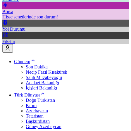
Borsa
Hisse senetlerinde son durum!
Yol Durumu
Fikstür
Gündem
Son Dakika
Necip Fazıl Kısakürek
Salih Mirzabeyoğlu
Adalaet Bakanlığı
İçişleri Bakanlığı
Türk Dünyası
Doğu Türkistan
Kırım
Azerbaycan
Tataristan
Başkurdistan
Güney Azerbaycan