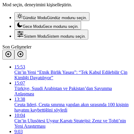
Mod seçin, deneyimini kişiselleştirin.
Gündüz Modu
Gündüz modunu seçin.
Gece Modu
Gece modunu seçin.
Sistem Modu
Sistem modunu seçin.
Son Gelişmeler
15:53
Çin’in Yeni “Etnik Birlik Yasası”: “Tek Kabul Edilebilir Çin
Kimliği Dayatılıyor”
15:07
Türkiye, Suudi Arabistan ve Pakistan’dan Savunma
Anlaşması
13:38
Ceuta lideri, Ceuta sınırına yapılan akın sırasında 100 kişinin
hayatını kaybettiğini söyledi
10:04
Çin’in Ulusötesi Uygur Karşıtı Stratejisi: Zenz ve Tohti’nin
Yeni Araştırması
9:03