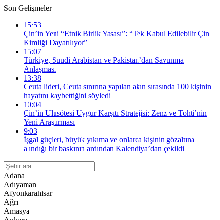
Son Gelişmeler
15:53
Çin’in Yeni “Etnik Birlik Yasası”: “Tek Kabul Edilebilir Çin
Kimliği Dayatılıyor”
15:07
Türkiye, Suudi Arabistan ve Pakistan’dan Savunma
Anlaşması
13:38
Ceuta lideri, Ceuta sınırına yapılan akın sırasında 100 kişinin
hayatını kaybettiğini söyledi
10:04
Çin’in Ulusötesi Uygur Karşıtı Stratejisi: Zenz ve Tohti’nin
Yeni Araştırması
9:03
İşgal güçleri, büyük yıkıma ve onlarca kişinin gözaltına
alındığı bir baskının ardından Kalendiya’dan çekildi
Adana
Adıyaman
Afyonkarahisar
Ağrı
Amasya
Ankara