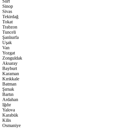
Siirt
Sinop
Sivas
Tekirdağ
Tokat
Trabzon
Tunceli
Şanlıurfa
Uşak
Van
Yozgat
Zonguldak
Aksaray
Bayburt
Karaman
Kırıkkale
Batman
Şırnak
Bartın
Ardahan
Iğdır
Yalova
Karabük
Kilis
Osmaniye