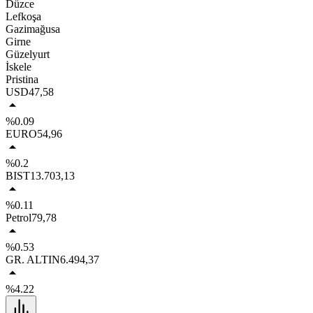
Düzce
Lefkoşa
Gazimağusa
Girne
Güzelyurt
İskele
Pristina
USD
47,58
%0.09
EURO
54,96
%0.2
BIST
13.703,13
%0.11
Petrol
79,78
%0.53
GR. ALTIN
6.494,37
%4.22