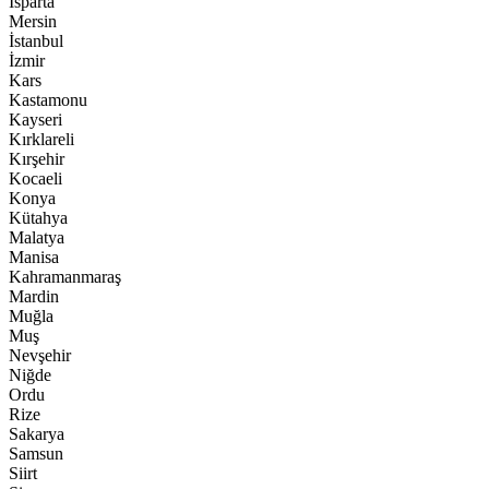
Isparta
Mersin
İstanbul
İzmir
Kars
Kastamonu
Kayseri
Kırklareli
Kırşehir
Kocaeli
Konya
Kütahya
Malatya
Manisa
Kahramanmaraş
Mardin
Muğla
Muş
Nevşehir
Niğde
Ordu
Rize
Sakarya
Samsun
Siirt