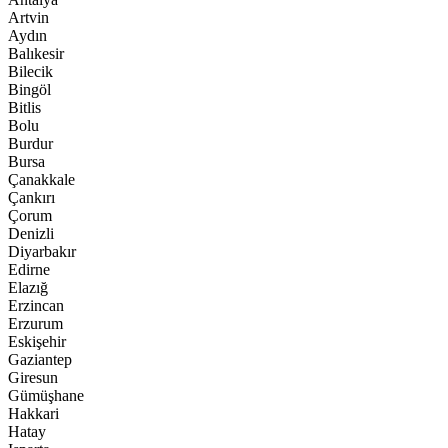
Artvin
Aydın
Balıkesir
Bilecik
Bingöl
Bitlis
Bolu
Burdur
Bursa
Çanakkale
Çankırı
Çorum
Denizli
Diyarbakır
Edirne
Elazığ
Erzincan
Erzurum
Eskişehir
Gaziantep
Giresun
Gümüşhane
Hakkari
Hatay