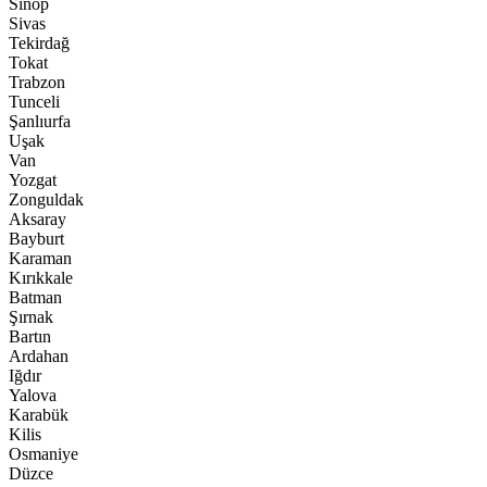
Sinop
Sivas
Tekirdağ
Tokat
Trabzon
Tunceli
Şanlıurfa
Uşak
Van
Yozgat
Zonguldak
Aksaray
Bayburt
Karaman
Kırıkkale
Batman
Şırnak
Bartın
Ardahan
Iğdır
Yalova
Karabük
Kilis
Osmaniye
Düzce