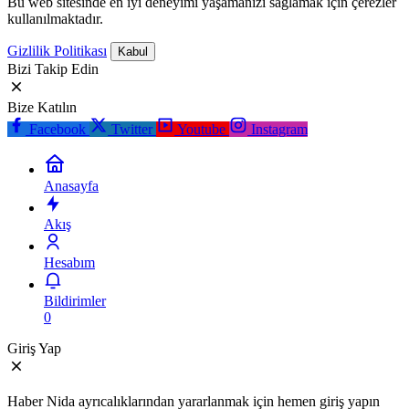
Bu web sitesinde en iyi deneyimi yaşamanızı sağlamak için çerezler
kullanılmaktadır.
Gizlilik Politikası
Kabul
Bizi Takip Edin
Bize Katılın
Facebook
Twitter
Youtube
Instagram
Anasayfa
Akış
Hesabım
Bildirimler
0
Giriş Yap
Haber Nida ayrıcalıklarından yararlanmak için hemen giriş yapın