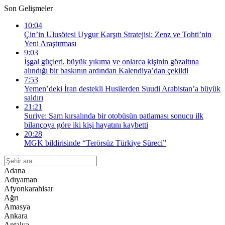
Son Gelişmeler
10:04
Çin’in Ulusötesi Uygur Karşıtı Stratejisi: Zenz ve Tohti’nin
Yeni Araştırması
9:03
İşgal güçleri, büyük yıkıma ve onlarca kişinin gözaltına
alındığı bir baskının ardından Kalendiya’dan çekildi
7:53
Yemen’deki İran destekli Husilerden Suudi Arabistan’a büyük
saldırı
21:21
Suriye: Şam kırsalında bir otobüsün patlaması sonucu ilk
bilançoya göre iki kişi hayatını kaybetti
20:28
MGK bildirisinde “Terörsüz Türkiye Süreci”
Adana
Adıyaman
Afyonkarahisar
Ağrı
Amasya
Ankara
Antalya