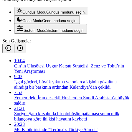
Gündüz Modu
Gündüz modunu seçin.
Gece Modu
Gece modunu seçin.
Sistem Modu
Sistem modunu seçin.
Son Gelişmeler
10:04
Çin’in Ulusötesi Uygur Karşıtı Stratejisi: Zenz ve Tohti’nin
Yeni Araştırması
9:03
İşgal güçleri, büyük yıkıma ve onlarca kişinin gözaltına
alındığı bir baskının ardından Kalendiya’dan çekildi
7:53
Yemen’deki İran destekli Husilerden Suudi Arabistan’a büyük
saldırı
21:21
Suriye: Şam kırsalında bir otobüsün patlaması sonucu ilk
bilançoya göre iki kişi hayatını kaybetti
20:28
MGK bildirisinde “Terörsüz Türkiye Süreci”