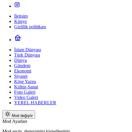
İletişim
Künye
Gizlilik politikası
İslam Dünyası
Türk Dünyası
Dünya
Gündem
Ekonomi
Siyaset
Köşe Yazısı
Kültür-Sanat
Foto Galeri
Video Galeri
YEREL HABERLER
Mod değiştir
Mod Ayarları
Mod seçin, deneyimini kişiselleştirin.