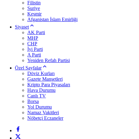
Filistin
Suriye
Keşmir
Afganistan İslam Emirliği
Siyaset
AK Parti
MHP
CHP
İyi Parti
A Parti
Yeniden Refah Partisi
Özel Sayfalar
Döviz Kurları
Gazete Manşetleri
Kripto Para Piyasaları
Hava Durumu
Canlı TV
Borsa
Yol Durumu
Namaz Vakitleri
Nöbetçi Eczaneler