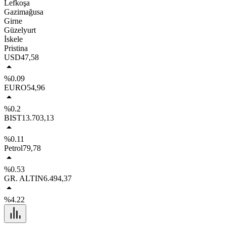
Lefkoşa
Gazimağusa
Girne
Güzelyurt
İskele
Pristina
USD
47,58
%0.09
EURO
54,96
%0.2
BIST
13.703,13
%0.11
Petrol
79,78
%0.53
GR. ALTIN
6.494,37
%4.22