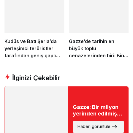
Kudüs ve Batı Şeria’da
Gazze’de tarihin en
yerleşimci teröristler
büyük toplu
tarafından geniş çaplı
cenazelerinden biri: Bin
baskınlar ve saldırılar
günü aşkın sürenin
ardından enkazdan
İlginizi Çekebilir
çıkarılan 112 şehit
toprağa verildi
Gazze: Bir milyon
yerinden edilmiş
kişi, giderek
ağırlaşan insani
Haberi görüntüle