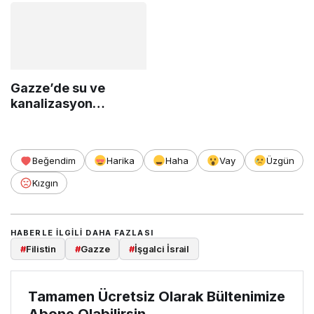
Gazze’de su ve
kanalizasyon
hizmetlerinin
çökmesi sonucu
yaşanacak insani,
Beğendim
Harika
Haha
Vay
Üzgün
sağlık ve çevre
felaketine ilişkin uyarı
Kızgın
HABERLE ILGILI DAHA FAZLASI
#
Filistin
#
Gazze
#
İşgalci İsrail
Tamamen Ücretsiz Olarak Bültenimize