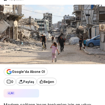
Google'da Abone Ol
0
Paylaş
Beğen
AI ile Özetle
AI
Modern çağların insan toplumları için en yıkıcı