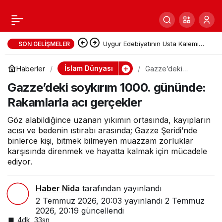
Uygur Edebiyatının Usta Kalemi
SON GELIŞMELER
Tahir Talip 80 Yaşında Kaşgar’da
İslam Dünyası
Haberler
Gazze’deki
soykırım 1000.
Hayatını Kaybetti
Gazze’deki soykırım 1000. gününde:
gününde:
Rakamlarla acı
Rakamlarla acı gerçekler
gerçekler
Göz alabildiğince uzanan yıkımın ortasında, kayıpların
acısı ve bedenin ıstırabı arasında; Gazze Şeridi’nde
binlerce kişi, bitmek bilmeyen muazzam zorluklar
karşısında direnmek ve hayatta kalmak için mücadele
ediyor.
Haber Nida
tarafından yayınlandı
2 Temmuz 2026, 20:03
yayınlandı
2 Temmuz
2026, 20:19
güncellendi
4dk, 33sn