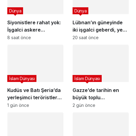
Dünya
Dünya
Siyonistlere rahat yok:
Lübnan’ın güneyinde
İşgalci askere
iki işgalci geberdi, yedi
Filipinler’de saldırı
işgalci yaralandı
8 saat önce
20 saat önce
İslam Dünyası
İslam Dünyası
Kudüs ve Batı Şeria’da
Gazze’de tarihin en
yerleşimci teröristler
büyük toplu
tarafından geniş çaplı
cenazelerinden biri:
1 gün önce
2 gün önce
baskınlar ve saldırılar
Bin günü aşkın sürenin
ardından enkazdan
çıkarılan 112 şehit
toprağa verildi