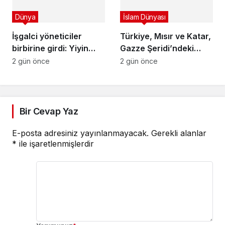
Dünya
İslam Dünyası
İşgalci yöneticiler
Türkiye, Mısır ve Katar,
birbirine girdi: Yiyin
Gazze Şeridi’ndeki
birbirinizi ete para
“işgalci israil’in
2 gün önce
2 gün önce
vermeyin…
aralıksız saldırılarını”
kınadı
Bir Cevap Yaz
E-posta adresiniz yayınlanmayacak.
Gerekli alanlar
*
ile işaretlenmişlerdir