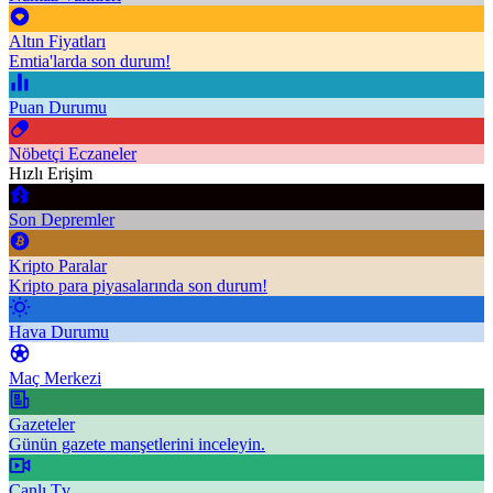
Altın Fiyatları
Emtia'larda son durum!
Puan Durumu
Nöbetçi Eczaneler
Hızlı Erişim
Son Depremler
Kripto Paralar
Kripto para piyasalarında son durum!
Hava Durumu
Maç Merkezi
Gazeteler
Günün gazete manşetlerini inceleyin.
Canlı Tv