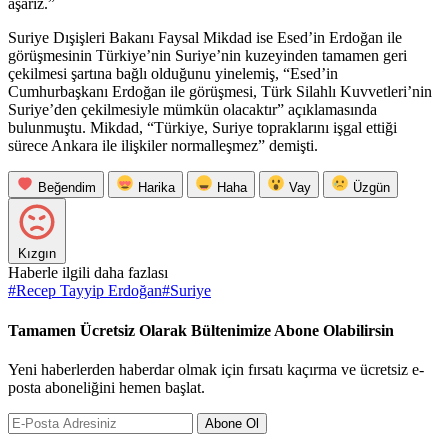
aşarız.”
Suriye Dışişleri Bakanı Faysal Mikdad ise Esed’in Erdoğan ile
görüşmesinin Türkiye’nin Suriye’nin kuzeyinden tamamen geri
çekilmesi şartına bağlı olduğunu yinelemiş, “Esed’in
Cumhurbaşkanı Erdoğan ile görüşmesi, Türk Silahlı Kuvvetleri’nin
Suriye’den çekilmesiyle mümkün olacaktır” açıklamasında
bulunmuştu. Mikdad, “Türkiye, Suriye topraklarını işgal ettiği
sürece Ankara ile ilişkiler normalleşmez” demişti.
Beğendim
Harika
Haha
Vay
Üzgün
Kızgın
Haberle ilgili daha fazlası
#
Recep Tayyip Erdoğan
#
Suriye
Tamamen Ücretsiz Olarak Bültenimize Abone Olabilirsin
Yeni haberlerden haberdar olmak için fırsatı kaçırma ve ücretsiz e-
posta aboneliğini hemen başlat.
Abone Ol