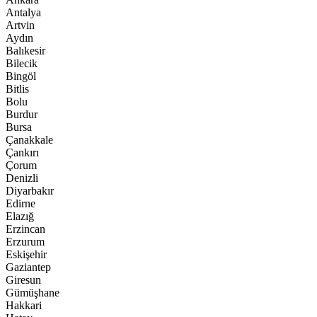
Antalya
Artvin
Aydın
Balıkesir
Bilecik
Bingöl
Bitlis
Bolu
Burdur
Bursa
Çanakkale
Çankırı
Çorum
Denizli
Diyarbakır
Edirne
Elazığ
Erzincan
Erzurum
Eskişehir
Gaziantep
Giresun
Gümüşhane
Hakkari