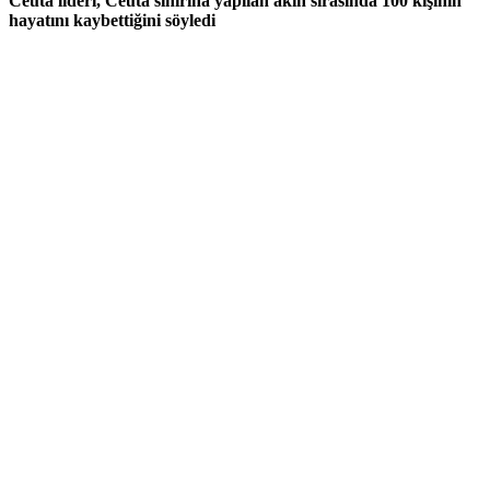
Ceuta lideri, Ceuta sınırına yapılan akın sırasında 100 kişinin
hayatını kaybettiğini söyledi