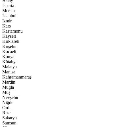
Hatay
Isparta
Mersin
İstanbul
İzmir
Kars
Kastamonu
Kayseri
Kırklareli
Kırşehir
Kocaeli
Konya
Kütahya
Malatya
Manisa
Kahramanmaraş
Mardin
Muğla
Muş
Nevşehir
Niğde
Ordu
Rize
Sakarya
Samsun