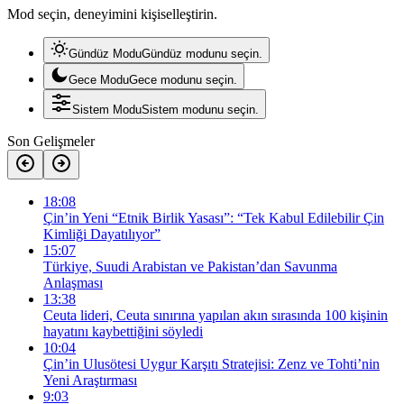
Mod seçin, deneyimini kişiselleştirin.
Gündüz Modu
Gündüz modunu seçin.
Gece Modu
Gece modunu seçin.
Sistem Modu
Sistem modunu seçin.
Son Gelişmeler
18:08
Çin’in Yeni “Etnik Birlik Yasası”: “Tek Kabul Edilebilir Çin
Kimliği Dayatılıyor”
15:07
Türkiye, Suudi Arabistan ve Pakistan’dan Savunma
Anlaşması
13:38
Ceuta lideri, Ceuta sınırına yapılan akın sırasında 100 kişinin
hayatını kaybettiğini söyledi
10:04
Çin’in Ulusötesi Uygur Karşıtı Stratejisi: Zenz ve Tohti’nin
Yeni Araştırması
9:03