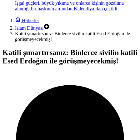
İşgal güçleri, büyük yıkıma ve onlarca kişinin gözaltına
alındığı bir baskının ardından Kalendiya’dan çekildi
Haberler
İslam Dünyası
Katili şımartırsanız: Binlerce sivilin katili Esed Erdoğan ile
görüşmeyecekmiş!
Katili şımartırsanız: Binlerce sivilin katili
Esed Erdoğan ile görüşmeyecekmiş!