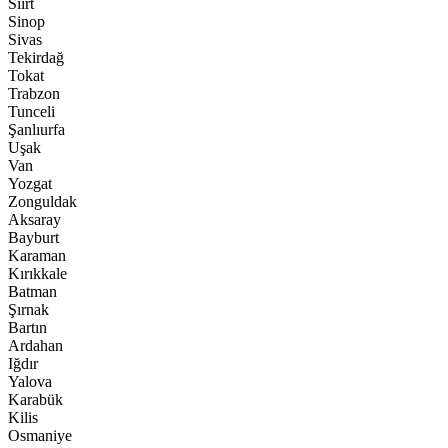
Siirt
Sinop
Sivas
Tekirdağ
Tokat
Trabzon
Tunceli
Şanlıurfa
Uşak
Van
Yozgat
Zonguldak
Aksaray
Bayburt
Karaman
Kırıkkale
Batman
Şırnak
Bartın
Ardahan
Iğdır
Yalova
Karabük
Kilis
Osmaniye