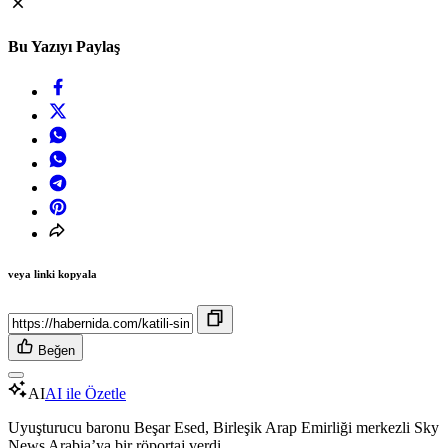
Bu Yazıyı Paylaş
veya linki kopyala
Beğen
AI
AI ile Özetle
Uyuşturucu baronu Beşar Esed, Birleşik Arap Emirliği merkezli Sky
News Arabia’ya bir röportaj verdi.