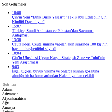
Son Gelişmeler
18:08
Çin’in Yeni “Etnik Birlik Yasası”: “Tek Kabul Edilebilir Çin
Kimliği Dayatılıyor”
15:07
Türkiye, Suudi Arabistan ve Pakistan’dan Savunma
Anlaşması
13:38
Ceuta lideri, Ceuta sınırına yapılan akın sırasında 100 kişinin
hayatını kaybettiğini söyledi
10:04
Çin’in Ulusötesi Uygur Karşıtı Stratejisi: Zenz ve Tohti’nin
Yeni Araştırması
9:03
İşgal güçleri, büyük yıkıma ve onlarca kişinin gözaltına
alındığı bir baskının ardından Kalendiya’dan çekildi
Adana
Adıyaman
Afyonkarahisar
Ağrı
Amasya
Ankara