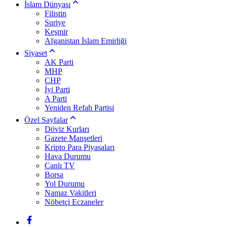
İslam Dünyası
Filistin
Suriye
Keşmir
Afganistan İslam Emirliği
Siyaset
AK Parti
MHP
CHP
İyi Parti
A Parti
Yeniden Refah Partisi
Özel Sayfalar
Döviz Kurları
Gazete Manşetleri
Kripto Para Piyasaları
Hava Durumu
Canlı TV
Borsa
Yol Durumu
Namaz Vakitleri
Nöbetçi Eczaneler