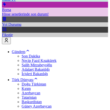
Borsa
Hisse senetlerinde son durum!
Yol Durumu
Fikstür
Gündem
Son Dakika
Necip Fazıl Kısakürek
Salih Mirzabeyoğlu
Adalaet Bakanlığı
İçişleri Bakanlığı
Türk Dünyası
Doğu Türkistan
Kırım
Azerbaycan
Tataristan
Başkurdistan
Güney Azerbaycan