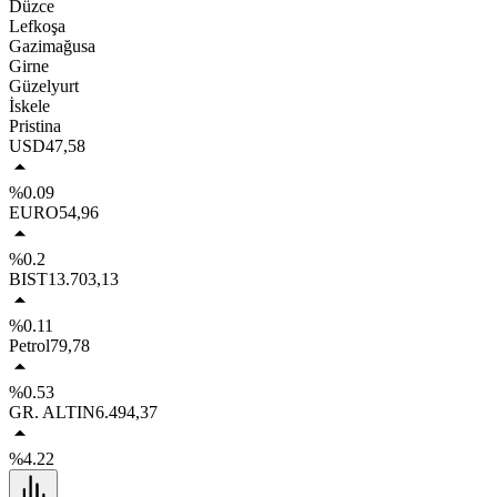
Düzce
Lefkoşa
Gazimağusa
Girne
Güzelyurt
İskele
Pristina
USD
47,58
%0.09
EURO
54,96
%0.2
BIST
13.703,13
%0.11
Petrol
79,78
%0.53
GR. ALTIN
6.494,37
%4.22