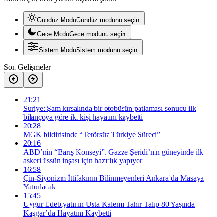
Gündüz Modu
Gündüz modunu seçin.
Gece Modu
Gece modunu seçin.
Sistem Modu
Sistem modunu seçin.
Son Gelişmeler
21:21
Suriye: Şam kırsalında bir otobüsün patlaması sonucu ilk
bilançoya göre iki kişi hayatını kaybetti
20:28
MGK bildirisinde “Terörsüz Türkiye Süreci”
20:16
ABD’nin “Barış Konseyi”, Gazze Şeridi’nin güneyinde ilk
askeri üssün inşası için hazırlık yapıyor
16:58
Çin-Siyonizm İttifakının Bilinmeyenleri Ankara’da Masaya
Yatırılacak
15:45
Uygur Edebiyatının Usta Kalemi Tahir Talip 80 Yaşında
Kaşgar’da Hayatını Kaybetti