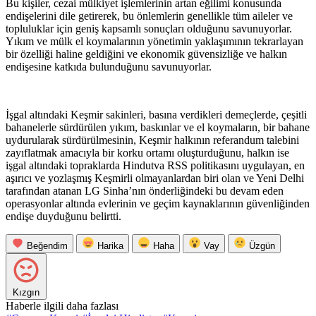
Bu kişiler, cezai mülkiyet işlemlerinin artan eğilimi konusunda
endişelerini dile getirerek, bu önlemlerin genellikle tüm aileler ve
topluluklar için geniş kapsamlı sonuçları olduğunu savunuyorlar.
Yıkım ve mülk el koymalarının yönetimin yaklaşımının tekrarlayan
bir özelliği haline geldiğini ve ekonomik güvensizliğe ve halkın
endişesine katkıda bulunduğunu savunuyorlar.
İşgal altındaki Keşmir sakinleri, basına verdikleri demeçlerde, çeşitli
bahanelerle sürdürülen yıkım, baskınlar ve el koymaların, bir bahane
uydurularak sürdürülmesinin, Keşmir halkının referandum talebini
zayıflatmak amacıyla bir korku ortamı oluşturduğunu, halkın ise
işgal altındaki topraklarda Hindutva RSS politikasını uygulayan, en
aşırıcı ve yozlaşmış Keşmirli olmayanlardan biri olan ve Yeni Delhi
tarafından atanan LG Sinha’nın önderliğindeki bu devam eden
operasyonlar altında evlerinin ve geçim kaynaklarının güvenliğinden
endişe duyduğunu belirtti.
Beğendim
Harika
Haha
Vay
Üzgün
Kızgın
Haberle ilgili daha fazlası