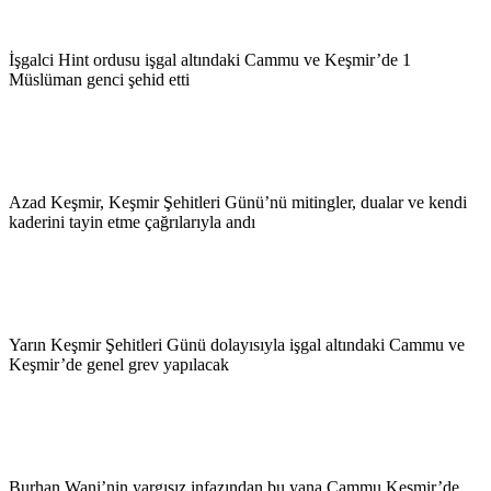
İşgalci Hint ordusu işgal altındaki Cammu ve Keşmir’de 1
Müslüman genci şehid etti
Azad Keşmir, Keşmir Şehitleri Günü’nü mitingler, dualar ve kendi
kaderini tayin etme çağrılarıyla andı
Yarın Keşmir Şehitleri Günü dolayısıyla işgal altındaki Cammu ve
Keşmir’de genel grev yapılacak
Burhan Wani’nin yargısız infazından bu yana Cammu Keşmir’de