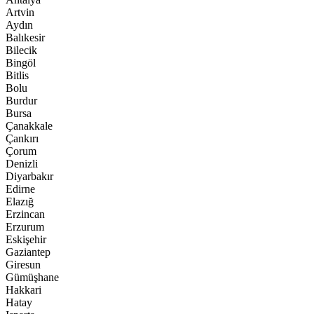
Artvin
Aydın
Balıkesir
Bilecik
Bingöl
Bitlis
Bolu
Burdur
Bursa
Çanakkale
Çankırı
Çorum
Denizli
Diyarbakır
Edirne
Elazığ
Erzincan
Erzurum
Eskişehir
Gaziantep
Giresun
Gümüşhane
Hakkari
Hatay