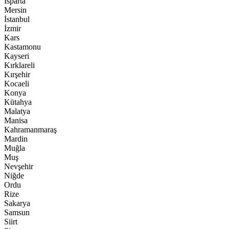
Isparta
Mersin
İstanbul
İzmir
Kars
Kastamonu
Kayseri
Kırklareli
Kırşehir
Kocaeli
Konya
Kütahya
Malatya
Manisa
Kahramanmaraş
Mardin
Muğla
Muş
Nevşehir
Niğde
Ordu
Rize
Sakarya
Samsun
Siirt