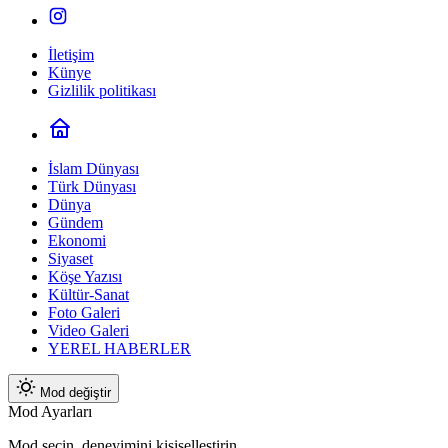
İletişim
Künye
Gizlilik politikası
İslam Dünyası
Türk Dünyası
Dünya
Gündem
Ekonomi
Siyaset
Köşe Yazısı
Kültür-Sanat
Foto Galeri
Video Galeri
YEREL HABERLER
Mod değiştir
Mod Ayarları
Mod seçin, deneyimini kişiselleştirin.