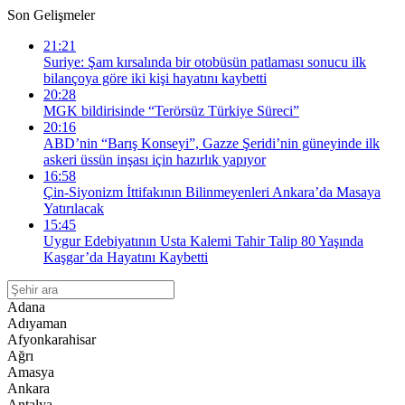
Son Gelişmeler
21:21
Suriye: Şam kırsalında bir otobüsün patlaması sonucu ilk
bilançoya göre iki kişi hayatını kaybetti
20:28
MGK bildirisinde “Terörsüz Türkiye Süreci”
20:16
ABD’nin “Barış Konseyi”, Gazze Şeridi’nin güneyinde ilk
askeri üssün inşası için hazırlık yapıyor
16:58
Çin-Siyonizm İttifakının Bilinmeyenleri Ankara’da Masaya
Yatırılacak
15:45
Uygur Edebiyatının Usta Kalemi Tahir Talip 80 Yaşında
Kaşgar’da Hayatını Kaybetti
Adana
Adıyaman
Afyonkarahisar
Ağrı
Amasya
Ankara
Antalya