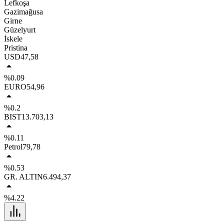
Lefkoşa
Gazimağusa
Girne
Güzelyurt
İskele
Pristina
USD
47,58
%0.09
EURO
54,96
%0.2
BIST
13.703,13
%0.11
Petrol
79,78
%0.53
GR. ALTIN
6.494,37
%4.22