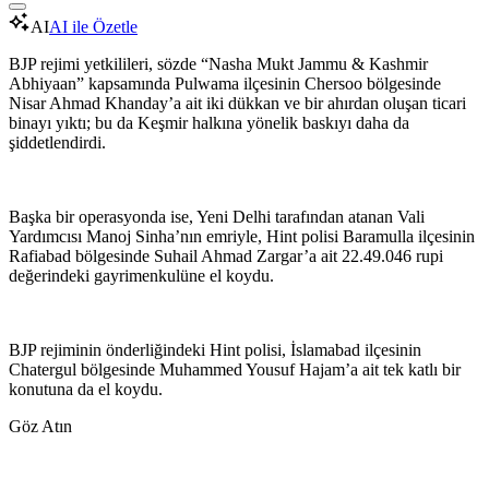
AI
AI ile Özetle
BJP rejimi yetkilileri, sözde “Nasha Mukt Jammu & Kashmir
Abhiyaan” kapsamında Pulwama ilçesinin Chersoo bölgesinde
Nisar Ahmad Khanday’a ait iki dükkan ve bir ahırdan oluşan ticari
binayı yıktı; bu da Keşmir halkına yönelik baskıyı daha da
şiddetlendirdi.
Başka bir operasyonda ise, Yeni Delhi tarafından atanan Vali
Yardımcısı Manoj Sinha’nın emriyle, Hint polisi Baramulla ilçesinin
Rafiabad bölgesinde Suhail Ahmad Zargar’a ait 22.49.046 rupi
değerindeki gayrimenkulüne el koydu.
BJP rejiminin önderliğindeki Hint polisi, İslamabad ilçesinin
Chatergul bölgesinde Muhammed Yousuf Hajam’a ait tek katlı bir
konutuna da el koydu.
Göz Atın