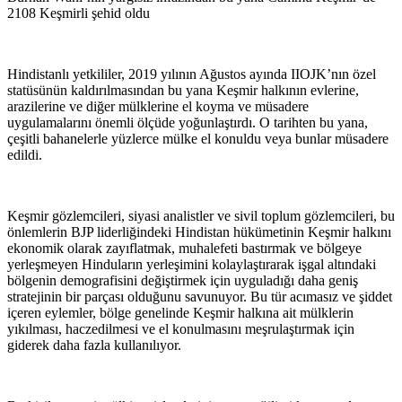
2108 Keşmirli şehid oldu
Hindistanlı yetkililer, 2019 yılının Ağustos ayında IIOJK’nın özel
statüsünün kaldırılmasından bu yana Keşmir halkının evlerine,
arazilerine ve diğer mülklerine el koyma ve müsadere
uygulamalarını önemli ölçüde yoğunlaştırdı. O tarihten bu yana,
çeşitli bahanelerle yüzlerce mülke el konuldu veya bunlar müsadere
edildi.
Keşmir gözlemcileri, siyasi analistler ve sivil toplum gözlemcileri, bu
önlemlerin BJP liderliğindeki Hindistan hükümetinin Keşmir halkını
ekonomik olarak zayıflatmak, muhalefeti bastırmak ve bölgeye
yerleşmeyen Hinduların yerleşimini kolaylaştırarak işgal altındaki
bölgenin demografisini değiştirmek için uyguladığı daha geniş
stratejinin bir parçası olduğunu savunuyor. Bu tür acımasız ve şiddet
içeren eylemler, bölge genelinde Keşmir halkına ait mülklerin
yıkılması, haczedilmesi ve el konulmasını meşrulaştırmak için
giderek daha fazla kullanılıyor.