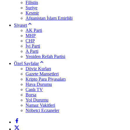
Filistin
Suriye
Keşmir
Afganistan İslam Emirliği
Siyaset
AK Parti
MHP
CHP
İyi Parti
A Parti
Yeniden Refah Partisi
Özel Sayfalar
Döviz Kurları
Gazete Manşetleri
Kripto Para Piyasaları
Hava Durumu
Canlı TV
Borsa
Yol Durumu
Namaz Vakitleri
Nöbetçi Eczaneler