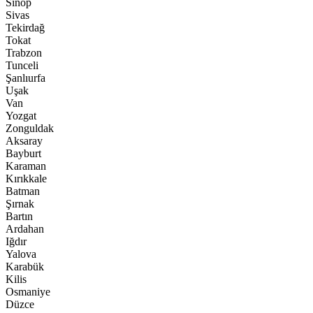
Sinop
Sivas
Tekirdağ
Tokat
Trabzon
Tunceli
Şanlıurfa
Uşak
Van
Yozgat
Zonguldak
Aksaray
Bayburt
Karaman
Kırıkkale
Batman
Şırnak
Bartın
Ardahan
Iğdır
Yalova
Karabük
Kilis
Osmaniye
Düzce