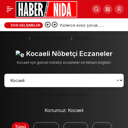
Yüzlerce evsiz çocuk…
SON GELIŞMELER
Ceuta’daki kriz tırmanıyor ve
Haberler
Nöbetçi Eczaneler
Kocaeli
Madrid üzerinde baskı
Kocaeli Nöbetçi Eczaneler
oluşturuyor
Kocaeli için güncel nöbetçi eczaneler ve iletişim bilgileri.
Konumumu kullan
Konumuz:
Kocaeli
Tümü
Başiskele
Çayırova
Darıca