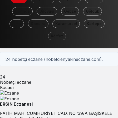
Derince
Dilovası
Gebze
Gölcük
İzmit
Kandıra
Karamürsel
Kartepe
Körfez
24 nöbetçi eczane (nobetcienyakineczane.com).
24
Nöbetçi eczane
Kocaeli
ERSİN Eczanesi
FATİH MAH. CUMHURİYET CAD. NO :39/A BAŞİSKELE