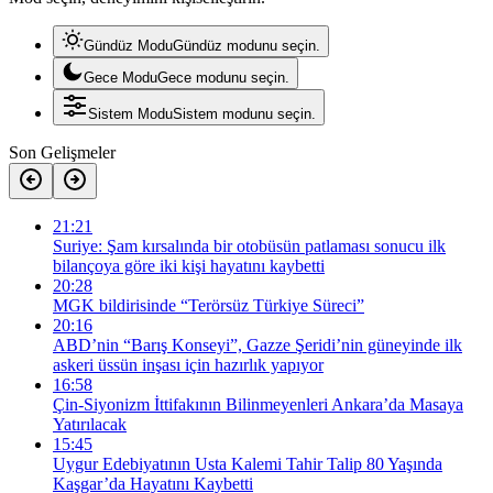
Gündüz Modu
Gündüz modunu seçin.
Gece Modu
Gece modunu seçin.
Sistem Modu
Sistem modunu seçin.
Son Gelişmeler
21:21
Suriye: Şam kırsalında bir otobüsün patlaması sonucu ilk
bilançoya göre iki kişi hayatını kaybetti
20:28
MGK bildirisinde “Terörsüz Türkiye Süreci”
20:16
ABD’nin “Barış Konseyi”, Gazze Şeridi’nin güneyinde ilk
askeri üssün inşası için hazırlık yapıyor
16:58
Çin-Siyonizm İttifakının Bilinmeyenleri Ankara’da Masaya
Yatırılacak
15:45
Uygur Edebiyatının Usta Kalemi Tahir Talip 80 Yaşında
Kaşgar’da Hayatını Kaybetti