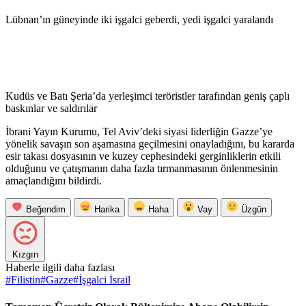
Lübnan’ın güneyinde iki işgalci geberdi, yedi işgalci yaralandı
Kudüs ve Batı Şeria’da yerleşimci teröristler tarafından geniş çaplı
baskınlar ve saldırılar
İbrani Yayın Kurumu, Tel Aviv’deki siyasi liderliğin Gazze’ye
yönelik savaşın son aşamasına geçilmesini onayladığını, bu kararda
esir takası dosyasının ve kuzey cephesindeki gerginliklerin etkili
olduğunu ve çatışmanın daha fazla tırmanmasının önlenmesinin
amaçlandığını bildirdi.
Beğendim
Harika
Haha
Vay
Üzgün
Kızgın
Haberle ilgili daha fazlası
#
Filistin
#
Gazze
#
İşgalci İsrail