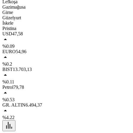
Lefkoşa
Gazimağusa
Girne
Güzelyurt
İskele
Pristina
USD
47,58
%0.09
EURO
54,96
%0.2
BIST
13.703,13
%0.11
Petrol
79,78
%0.53
GR. ALTIN
6.494,37
%4.22