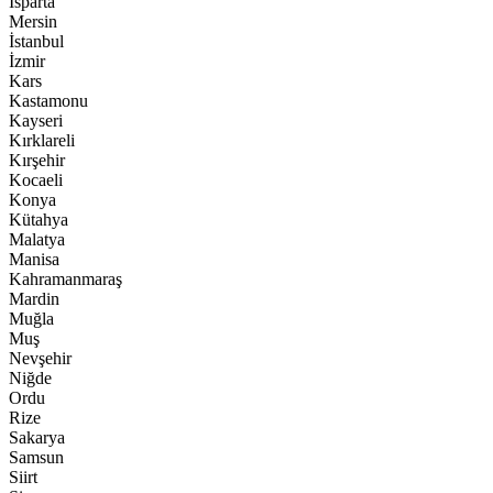
Isparta
Mersin
İstanbul
İzmir
Kars
Kastamonu
Kayseri
Kırklareli
Kırşehir
Kocaeli
Konya
Kütahya
Malatya
Manisa
Kahramanmaraş
Mardin
Muğla
Muş
Nevşehir
Niğde
Ordu
Rize
Sakarya
Samsun
Siirt