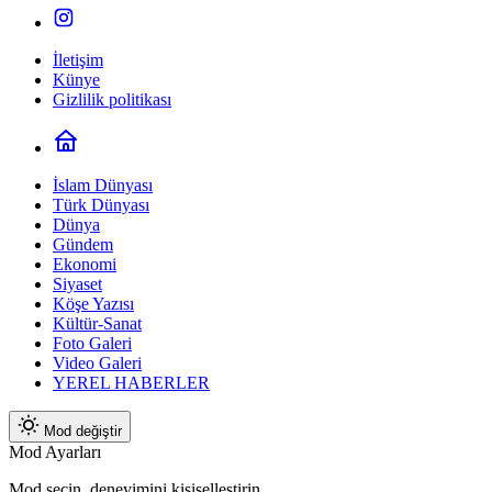
İletişim
Künye
Gizlilik politikası
İslam Dünyası
Türk Dünyası
Dünya
Gündem
Ekonomi
Siyaset
Köşe Yazısı
Kültür-Sanat
Foto Galeri
Video Galeri
YEREL HABERLER
Mod değiştir
Mod Ayarları
Mod seçin, deneyimini kişiselleştirin.