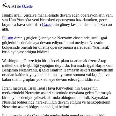
AI
AI ile Özetle
İşgalci israil, Şucaiye mahallesinde devam eden operasyonların yanı
sıra Han Yunus’ta yeni bir askeri operasyona hazırlanırken, gece
boyunca hava saldırıları
Gazze
’nin güney kesiminde daha fazla can
aldı.
Filistin
direniş güçleri Şucaiye ve Netzarim ekseninde israil işgal
güçlerini hedef almaya devam ediyor. İbrani medyası Netzarim
bölgesinde önemli bir direniş operasyonuna işaret eden “karmaşık
bir olay” yaşandığını bildirdi.
Washington, Gazze için bir gelecek planı tasarlamak üzere Arap
müttefikleriyle işbirliği yaptığını duyurdu. Bu arada işgal Başbakanı
Benjamin Netanyahu, işgalci israil’in Hamas’ın askeri kabiliyetlerini
ortadan kaldırmaya yönelik kampanyasının sonuna yaklaştığını ve
kalan silahlı grupları yok etmeye devam edeceğini iddia etti.
İbrani medyası, İsrail İşgal Hava Kuvvetleri’nin Gazze’nin
merkezindeki Netzarim askeri ekseninde meydana gelen “karmaşık
bir olay” nedeniyle yüksek alarmda olduğunu bildirdi. Kaynaklar
Nuseirat bölgesinde hareketliliğin devam ettiğini ve helikopterlerin
Netzarim askeri bölgesine indiğini belirtti.
İbrani medyası da Gazze’nin merkezinde meydana gelen “ciddi