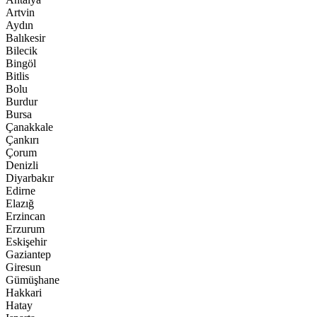
Artvin
Aydın
Balıkesir
Bilecik
Bingöl
Bitlis
Bolu
Burdur
Bursa
Çanakkale
Çankırı
Çorum
Denizli
Diyarbakır
Edirne
Elazığ
Erzincan
Erzurum
Eskişehir
Gaziantep
Giresun
Gümüşhane
Hakkari
Hatay