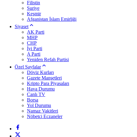
Filistin
Suriye
Keşmir
Afganistan İslam Emirliği
Siyaset
AK Parti
MHP
CHP
İyi Parti
A Parti
Yeniden Refah Partisi
Özel Sayfalar
Döviz Kurları
Gazete Manşetleri
Kripto Para Piyasaları
Hava Durumu
Canlı TV
Borsa
Yol Durumu
Namaz Vakitleri
Nöbetçi Eczaneler