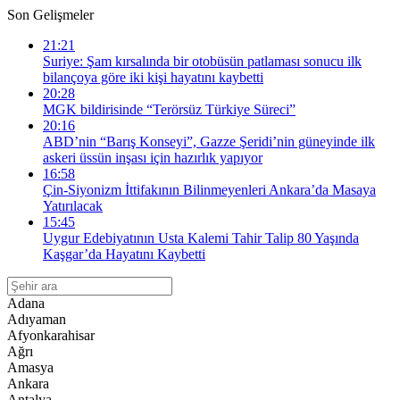
Son Gelişmeler
21:21
Suriye: Şam kırsalında bir otobüsün patlaması sonucu ilk
bilançoya göre iki kişi hayatını kaybetti
20:28
MGK bildirisinde “Terörsüz Türkiye Süreci”
20:16
ABD’nin “Barış Konseyi”, Gazze Şeridi’nin güneyinde ilk
askeri üssün inşası için hazırlık yapıyor
16:58
Çin-Siyonizm İttifakının Bilinmeyenleri Ankara’da Masaya
Yatırılacak
15:45
Uygur Edebiyatının Usta Kalemi Tahir Talip 80 Yaşında
Kaşgar’da Hayatını Kaybetti
Adana
Adıyaman
Afyonkarahisar
Ağrı
Amasya
Ankara
Antalya