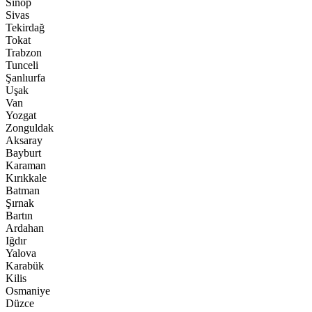
Sinop
Sivas
Tekirdağ
Tokat
Trabzon
Tunceli
Şanlıurfa
Uşak
Van
Yozgat
Zonguldak
Aksaray
Bayburt
Karaman
Kırıkkale
Batman
Şırnak
Bartın
Ardahan
Iğdır
Yalova
Karabük
Kilis
Osmaniye
Düzce