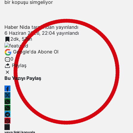
bir kopuşu simgeliyor
Haber Nida
tarafından yayınlandı
6 Haziran 2026, 22:04
yayınlandı
2dk, 57sn
Google'da Abone Ol
0
Paylaş
Bu Yazıyı Paylaş
veya linki kopyala