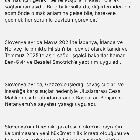
kalmak için gerekli temel koşulların kasıtlı olarak
sağlanmamasıdır. Bu gibi koşullarda, diğerlerinden bir
adım önde olmak anlamına gelse bile, harekete
geçmek her sorumlu devletin görevidir.”
Slovenya ayrıca Mayıs 2024’te İspanya, İrlanda ve
Norveç ile birlikte Filistin’i bir devlet olarak tanıdı ve
Temmuz 2025’te aşırı sağcı işgalci bakanlar Itamar
Ben-Gvir ve Bezalel Smotrich’e yaptırım uyguladı.
Slovenya ayrıca, Gazze’de işlediği savaş suçları ve
insanlığa karşı suçlar nedeniyle Uluslararası Ceza
Mahkemesi tarafından aranan Başbakan Benjamin
Netanyahu’ya seyahat yasağı uyguladı.
Slovenya’nın Dnevnik gazetesi, Golob’un bayrağın
kaldırılmasının yeni hükümetin ilk icraatı olduğunu ve
bunun “bin kelimeden daha fazlasını ifade ettiğini”