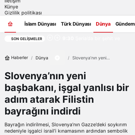
İletişim
Künye
Gizlilik politikası
İslam Dünyası
Türk Dünyası
Dünya
Gündem
Gazze ve Batı
9:30
Şeria’da bir şehit ve
SON GELIŞMELER
onlarca yaralı
Haberler
Dünya
Slovenya’nın yeni
başbakanı, işgal yanlısı bir
adım atarak Filistin
Slovenya’nın yeni
bayrağını indirdi
başbakanı, işgal yanlısı bir
adım atarak Filistin
bayrağını indirdi
Bayrağın indirilmesi, Slovenya’nın Gazze’deki soykırım
nedeniyle işgalci israil’i kınamasının ardından sembolik