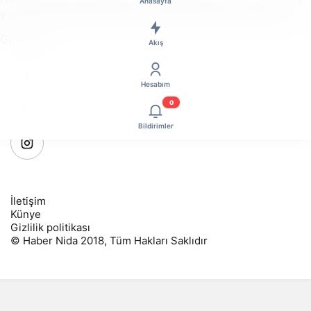
Anasayfa
yapın veya hesap oluşturun, üstelik tamamen ücretsiz!
Giriş Yap
Akış
Hesabım
0
Bildirimler
İletişim
Künye
Gizlilik politikası
© Haber Nida 2018, Tüm Hakları Saklıdır