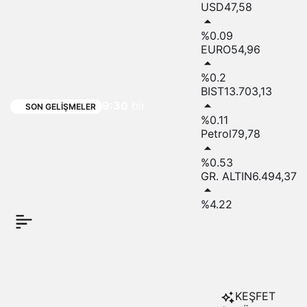
USD
47,58
Gazze
%0.09
EURO
54,96
ve Batı
%0.2
Şeria’da
BIST
13.703,13
9:30
bir
SON GELIŞMELER
%0.11
şehit ve
Petrol
79,78
onlarca
%0.53
GR. ALTIN
6.494,37
yaralı
%4.22
KEŞFET